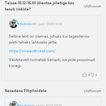
Taisse 15.12-15.01 üheotsa piletiga kas
Üldfoorum
tasub riskida?
Madislav
30. juuni 2025 16:41
Selline leht on olemas, juhuks kui tagasilennu
pileti tahaks lahtiseks jätta:
https://onwardticket.com/
Väidetavalt toimetab kenasti, ise pole proovinud
kunagi.
0
0
Rasedana Filipiinidele
Üldfoorum
Madislav
6. veebr 2025 09:19