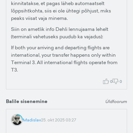
kinnitatakse, et pagas läheb automaatselt
lõppsihtkohta, siis ei ole ühtegi põhjust, miks
peaks viisat vaja minema.
Siin on ametlik info Dehli lennujaama lehelt
(terminali vahetuseks puudub ka vajadus):
If both your arriving and departing flights are
international, your transfer happens only within
Terminal 3. All international flights operate from
T3.
0
0
Balile sisenemine
Üldfoorum
Madislav
25. okt 2025 03:27