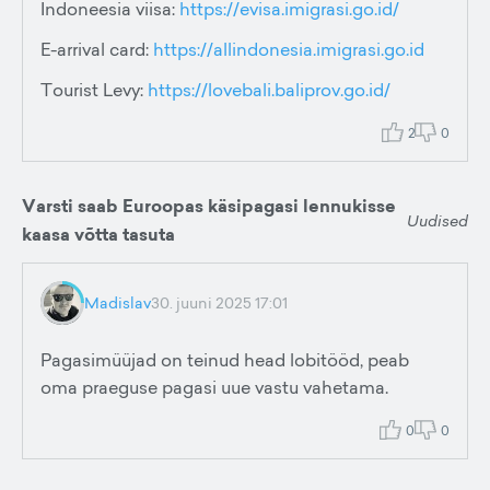
Indoneesia viisa:
https://evisa.imigrasi.go.id/
E-arrival card:
https://allindonesia.imigrasi.go.id
Tourist Levy:
https://lovebali.baliprov.go.id/
2
0
Varsti saab Euroopas käsipagasi lennukisse
Uudised
kaasa võtta tasuta
Madislav
30. juuni 2025 17:01
Pagasimüüjad on teinud head lobitööd, peab
oma praeguse pagasi uue vastu vahetama.
0
0