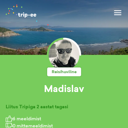
Reisihuviline
Madislav
Liitus Tripiga
2 aastat tagasi
6
meeldimist
0
mittemeeldimist