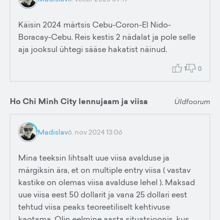
Käisin 2024 märtsis Cebu-Coron-El Nido-
Boracay-Cebu. Reis kestis 2 nädalat ja pole selle
aja jooksul ühtegi sääse hakatist näinud.
1
0
Ho Chi Minh City lennujaam ja viisa
Üldfoorum
Madislav
6. nov 2024 13:06
Mina teeksin lihtsalt uue viisa avalduse ja
märgiksin ära, et on multiple entry viisa ( vastav
kastike on olemas viisa avalduse lehel ). Maksad
uue viisa eest 50 dollarit ja vana 25 dollari eest
tehtud viisa peaks teoreetiliselt kehtivuse
kaotama. Olin eelmine aasta situatsioonis, kus