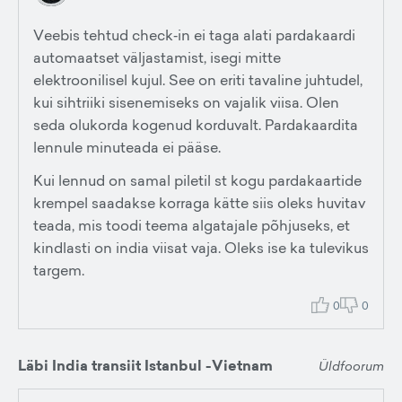
Veebis tehtud check‑in ei taga alati pardakaardi
automaatset väljastamist, isegi mitte
elektroonilisel kujul. See on eriti tavaline juhtudel,
kui sihtriiki sisenemiseks on vajalik viisa. Olen
seda olukorda kogenud korduvalt. Pardakaardita
lennule minuteada ei pääse.
Kui lennud on samal piletil st kogu pardakaartide
krempel saadakse korraga kätte siis oleks huvitav
teada, mis toodi teema algatajale põhjuseks, et
kindlasti on india viisat vaja. Oleks ise ka tulevikus
targem.
0
0
Läbi India transiit Istanbul -Vietnam
Üldfoorum