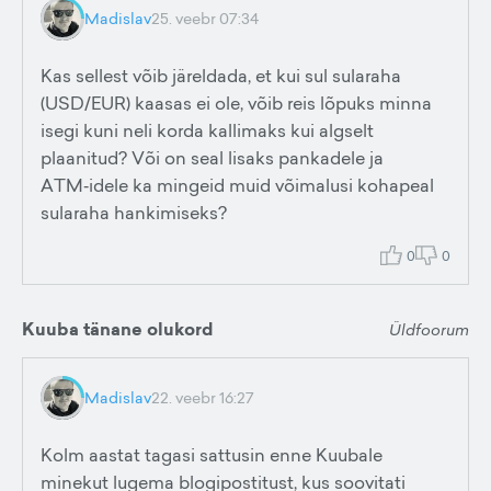
Madislav
25. veebr 07:34
Kas sellest võib järeldada, et kui sul sularaha
(USD/EUR) kaasas ei ole, võib reis lõpuks minna
isegi kuni neli korda kallimaks kui algselt
plaanitud? Või on seal lisaks pankadele ja
ATM‑idele ka mingeid muid võimalusi kohapeal
sularaha hankimiseks?
0
0
Kuuba tänane olukord
Üldfoorum
Madislav
22. veebr 16:27
Kolm aastat tagasi sattusin enne Kuubale
minekut lugema blogipostitust, kus soovitati