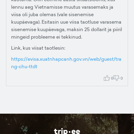
lennu aeg Vietnamisse muutus varasemaks ja
viisa oli juba olemas (vale sisenemise
kuupäevaga). Esitasin uue viisa taotluse varasema
sisenemise kuupäevaga, maksin 25 dollarit ja piiril
mingeid probleeme ei tekkinud.
Link, kus viisat taotlesin:
https://evisa.xuatnhapcanh.gov.vn/web/guest/tra
ng-chu-ttdt
0
0