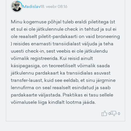
Madislav
18. veebr 08:16
Minu kogemuse põhjal tuleb eraldi piletitega (st
et sul ei ole jätkulennule check in tehtud ja sul ei
ole reaalselt piletit-pardakaarti on vaid broneering
) reisides enamasti transiidialast väljuda ja teha
uuesti check‑in, sest veebis ei ole jätkulendu
võimalik registreerida. Kui reisid ainult
käsipagasiga, on teoreetiliselt võimalik saada
jätkulennu pardakaart ka transiidialas asuvast
transfer‑lauast, kuid see eeldab, et sinu järgmine
lennufirma on seal reaalselt esindatud ja saab
pardakaarte väljastada. Praktikas ei tasu sellele
võimalusele liiga kindlalt lootma jääda.
0
0