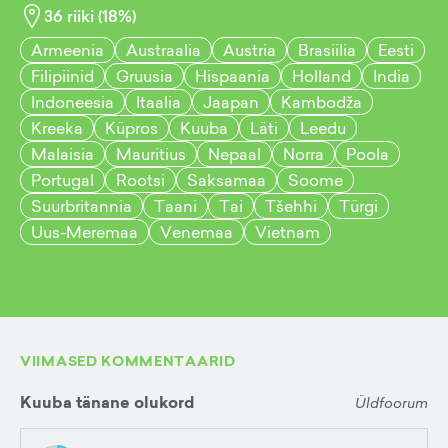
36
riiki (
18
%)
Armeenia
Austraalia
Austria
Brasiilia
Eesti
Filipiinid
Gruusia
Hispaania
Holland
India
Indoneesia
Itaalia
Jaapan
Kambodža
Kreeka
Küpros
Kuuba
Läti
Leedu
Malaisia
Mauritius
Nepaal
Norra
Poola
Portugal
Rootsi
Saksamaa
Soome
Suurbritannia
Taani
Tai
Tšehhi
Türgi
Uus-Meremaa
Venemaa
Vietnam
VIIMASED KOMMENTAARID
Kuuba tänane olukord
Üldfoorum