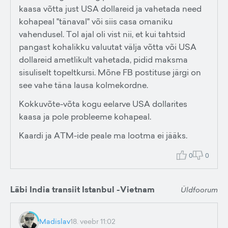
kaasa võtta just USA dollareid ja vahetada need
kohapeal "tänaval" või siis casa omaniku
vahendusel. Tol ajal oli vist nii, et kui tahtsid
pangast kohalikku valuutat välja võtta või USA
dollareid ametlikult vahetada, pidid maksma
sisuliselt topeltkursi. Mõne FB postituse järgi on
see vahe täna lausa kolmekordne.
Kokkuvõte-võta kogu eelarve USA dollarites
kaasa ja pole probleeme kohapeal.
Kaardi ja ATM-ide peale ma lootma ei jääks.
0
0
Läbi India transiit Istanbul -Vietnam
Üldfoorum
Madislav
18. veebr 11:02