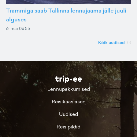
Trammiga saab Tallinna lennujaama jälle juuli
alguses
6. mai 06:55
Kõik uudised
Lennupakkumised
Reisikaaslased
Uudised
Reisipildid