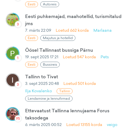
Eesti
Autoreis
Eesti puhkemajad, maahotellid, turismitalud
jms
3
7. märts 22:09
Loetud
662
korda
Marlaana
Eesti
Majutus ja hotellid
Öösel Tallinnast bussiga Pärnu
19. sept 2025 17:21
Loetud
547
korda
Pets
1
Eesti
Bussireis
Tallinn to Tivat
3. sept 2025 20:48
Loetud
501
korda
3
Ilja Kovalenko
Tallinn
Lendamine ja lennufirmad
Ettevaatust Tallinna lennujaama Forus
taksodega
95
6. märts 2025 00:52
Loetud
13155
korda
veigo