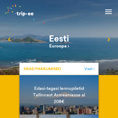
Eesti
‹
›
Euroopa
›
HEAD PAKKUMISED
Veel ›
Edasi-tagasi lennupiletid
Tallinnast Armeeniasse al
208€