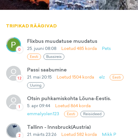
TRIPIKAD RÄÄGIVAD
Flixbus muudatuse muudatus
25. juuni 08:08
Loetud
485
korda
Pets
0
Eesti
Bussireis
Passi saabumine
21. mai 20:15
Loetud
1504
korda
elz
Eesti
12
Uuring
Otsin puhkamiskohta Lõuna-Eestis.
5. apr 09:44
Loetud
864
korda
1
emmalyolen123
Eesti
Reisiideed
Tallinn - Innsbruck(Austria)
21. märts 23:26
Loetud
582
korda
Mikk P
2