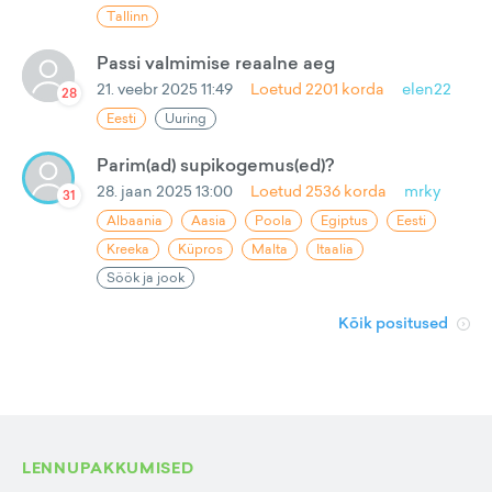
Tallinn
Passi valmimise reaalne aeg
21. veebr 2025 11:49
Loetud
2201
korda
elen22
28
Eesti
Uuring
Parim(ad) supikogemus(ed)?
28. jaan 2025 13:00
Loetud
2536
korda
mrky
31
Albaania
Aasia
Poola
Egiptus
Eesti
Kreeka
Küpros
Malta
Itaalia
Söök ja jook
Kõik positused
LENNUPAKKUMISED