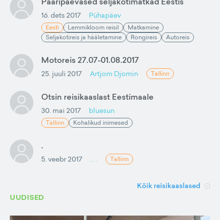
Paaripäevased seljakotimatkad Eestis
16. dets 2017
Pühapäev
Eesti
Lemmikloom reisil
Matkamine
Seljakotireis ja hääletamine
Rongireis
Autoreis
Motoreis 27.07-01.08.2017
25. juuli 2017
Artjom Djomin
Tallinn
Otsin reisikaaslast Eestimaale
30. mai 2017
bluesun
Tallinn
Kohalikud inimesed
.
5. veebr 2017
. . .
Tallinn
Kõik reisikaaslased
UUDISED