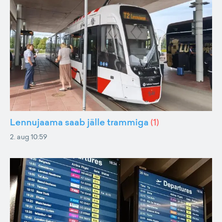
Lennujaama saab jälle trammiga
(
1
)
2. aug 10:59