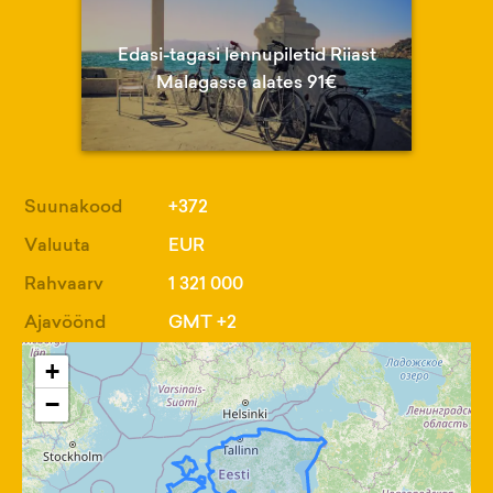
Edasi-tagasi lennupiletid Riiast
Malagasse alates 91€
Suunakood
+372
Valuuta
EUR
Rahvaarv
1 321 000
Ajavöönd
GMT +2
+
−