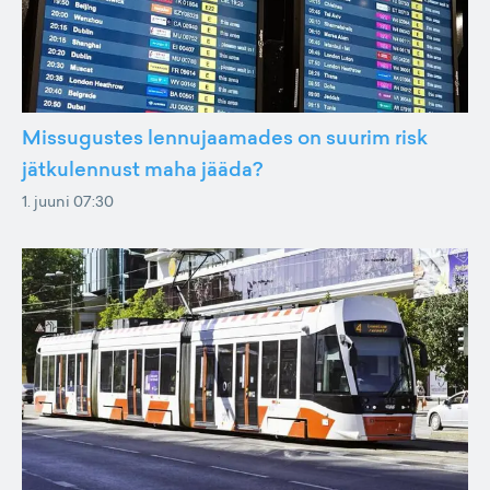
Missugustes lennujaamades on suurim risk
jätkulennust maha jääda?
1. juuni 07:30