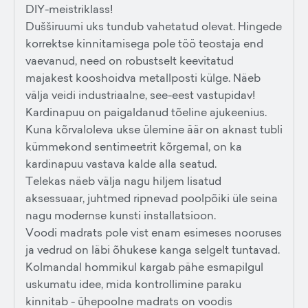
DIY-meistriklass!
Dušširuumi uks tundub vahetatud olevat. Hingede
korrektse kinnitamisega pole töö teostaja end
vaevanud, need on robustselt keevitatud
majakest kooshoidva metallposti külge. Näeb
välja veidi industriaalne, see-eest vastupidav!
Kardinapuu on paigaldanud tõeline ajukeenius.
Kuna kõrvaloleva ukse ülemine äär on aknast tubli
kümmekond sentimeetrit kõrgemal, on ka
kardinapuu vastava kalde alla seatud.
Telekas näeb välja nagu hiljem lisatud
aksessuaar, juhtmed ripnevad poolpõiki üle seina
nagu modernse kunsti installatsioon.
Voodi madrats pole vist enam esimeses nooruses
ja vedrud on läbi õhukese kanga selgelt tuntavad.
Kolmandal hommikul kargab pähe esmapilgul
uskumatu idee, mida kontrollimine paraku
kinnitab - ühepoolne madrats on voodis