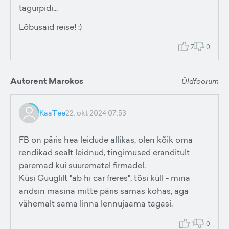
tagurpidi...
Lõbusaid reise! :)
7
0
Autorent Marokos
Üldfoorum
KaaTee
22. okt 2024 07:53
FB on päris hea leidude allikas, olen kõik oma
rendikad sealt leidnud, tingimused eranditult
paremad kui suurematel firmadel.
Küsi Guuglilt "ab hi car freres", tõsi küll - mina
andsin masina mitte päris samas kohas, aga
vähemalt sama linna lennujaama tagasi.
1
0