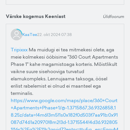
Värske kogemus Keeniast
Üldfoorum
KaaTee
22. okt 2024 07:38
Tripixxx
Ma muidugi ei tea mitmekesi olete, aga
meie kolmekesi ööbisime "360 Court Apartments
Phase 1" kahe magamistoaga korteris. Mõistlikult
vaikne suure sisehooviga turvatud
elamukompleks. Lennujaama taksoga, öösel
erilist rabelemist ei olnud ei maanteel ega
terminalis.
https://www.google.com/maps/place/360+Court
+Apartments+Phase+1/@-1.3715867,36.9326858,1
8.25z/data=!4m6!3m5!1s0x182f0d503f7aa91b:0x91
087d7461a20970!8m2!3d-1.3715544!4d36.932805
1!16s%2Fg%2F11h2qryjd7?entry=ttu&g_ep=EgoyM