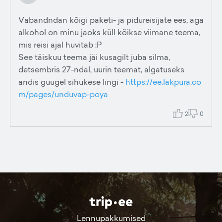
Vabandndan kõigi paketi- ja pidureisijate ees, aga
alkohol on minu jaoks küll kõikse viimane teema,
mis reisi ajal huvitab :P
See täiskuu teema jäi kusagilt juba silma,
detsembris 27-ndal, uurin teemat, algatuseks
andis guugel sihukese lingi -
https://ee.lakpura.co
m/pages/unduvap-poya
2
0
Lennupakkumised