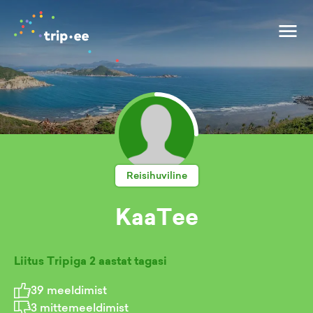
Reisihuviline
KaaTee
Liitus Tripiga
2 aastat tagasi
39
meeldimist
3
mittemeeldimist