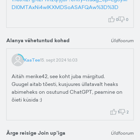
DI0MTAxNi4wIKXMDSoASAFQAw%3D%3D
0
0
Alanya vähetuntud kohad
Üldfoorum
KaaTee
15. sept 2024 16:03
Aitäh merike42, see koht juba märgitud.
Guugel aitab tõesti, kusjuures üllatavalt heaks
abimeheks on osutunud ChatGPT, peamine on
õieti küsida :)
1
2
Ärge reisige Join up'iga
Üldfoorum