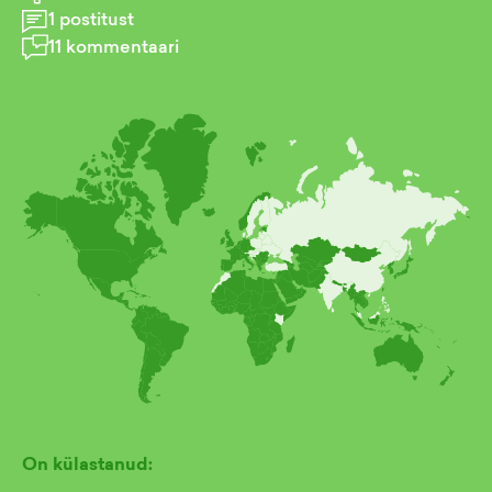
1
postitust
11
kommentaari
On külastanud: