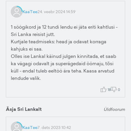
KaaTee
24. veebr 2024 14:59
1 söögikord ja 12 tundi lendu ei jäta eriti kahtlusi -
Sri Lanka reisist jutt.
Kurtjale teadmiseks: head ja odavat korraga
kahjuks ei saa.
Olles ise Lankal käinud julgen kinnitada, et saab
ka vägagi odavalt ja superägedaid öömaju, tõsi
küll - endal tuleb eeltöö ära teha. Kaasa arvatud
lendude valik.
18
0
Äsja Sri Lankalt
Üldfoorum
KaaTee
7. dets 2023 10:42