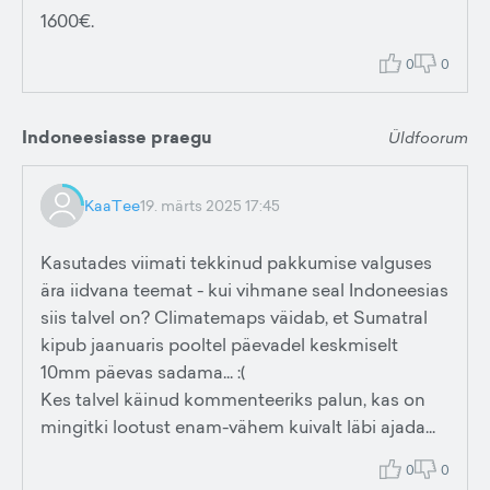
1600€.
0
0
Indoneesiasse praegu
Üldfoorum
KaaTee
19. märts 2025 17:45
Kasutades viimati tekkinud pakkumise valguses
ära iidvana teemat - kui vihmane seal Indoneesias
siis talvel on? Climatemaps väidab, et Sumatral
kipub jaanuaris pooltel päevadel keskmiselt
10mm päevas sadama... :(
Kes talvel käinud kommenteeriks palun, kas on
mingitki lootust enam-vähem kuivalt läbi ajada...
0
0