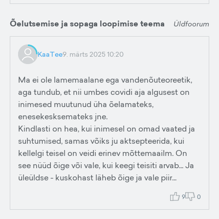
Õelutsemise ja sopaga loopimise teema
Üldfoorum
KaaTee
9. märts 2025 10:20
Ma ei ole lamemaalane ega vandenõuteoreetik,
aga tundub, et nii umbes covidi aja algusest on
inimesed muutunud üha õelamateks,
enesekesksemateks jne.
Kindlasti on hea, kui inimesel on omad vaated ja
suhtumised, samas võiks ju aktsepteerida, kui
kellelgi teisel on veidi erinev mõttemaailm. On
see nüüd õige või vale, kui keegi teisiti arvab... Ja
üleüldse - kuskohast läheb õige ja vale piir...
9
0