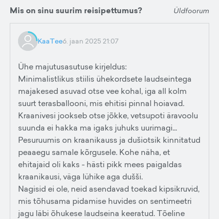
Mis on sinu suurim reisipettumus?
Üldfoorum
KaaTee
6. jaan 2025 21:07
Ühe majutusasutuse kirjeldus:
Minimalistlikus stiilis ühekordsete laudseintega
majakesed asuvad otse vee kohal, iga all kolm
suurt terasballooni, mis ehitisi pinnal hoiavad.
Kraanivesi jookseb otse jõkke, vetsupoti äravoolu
suunda ei hakka ma igaks juhuks uurimagi...
Pesuruumis on kraanikauss ja dušiotsik kinnitatud
peaaegu samale kõrgusele. Kohe näha, et
ehitajaid oli kaks - hästi pikk mees paigaldas
kraanikausi, väga lühike aga dušši.
Nagisid ei ole, neid asendavad toekad kipsikruvid,
mis tõhusama pidamise huvides on sentimeetri
jagu läbi õhukese laudseina keeratud. Tõeline