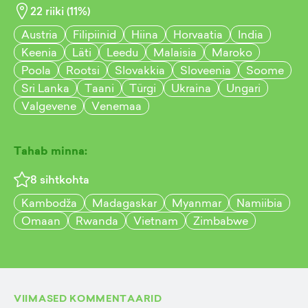
22
riiki (
11
%)
Austria
Filipiinid
Hiina
Horvaatia
India
Keenia
Läti
Leedu
Malaisia
Maroko
Poola
Rootsi
Slovakkia
Sloveenia
Soome
Sri Lanka
Taani
Türgi
Ukraina
Ungari
Valgevene
Venemaa
Tahab minna:
8
sihtkohta
Kambodža
Madagaskar
Myanmar
Namiibia
Omaan
Rwanda
Vietnam
Zimbabwe
VIIMASED KOMMENTAARID