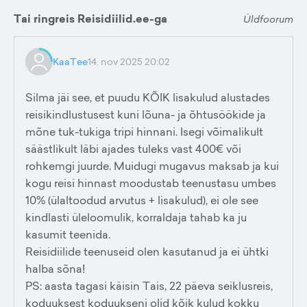
Tai ringreis Reisidiilid.ee-ga
Üldfoorum
KaaTee
14. nov 2025 20:02
Silma jäi see, et puudu KÕIK lisakulud alustades
reisikindlustusest kuni lõuna- ja õhtusöökide ja
mõne tuk-tukiga tripi hinnani. Isegi võimalikult
säästlikult läbi ajades tuleks vast 400€ või
rohkemgi juurde. Muidugi mugavus maksab ja kui
kogu reisi hinnast moodustab teenustasu umbes
10% (ülaltoodud arvutus + lisakulud), ei ole see
kindlasti üleloomulik, korraldaja tahab ka ju
kasumit teenida.
Reisidiilide teenuseid olen kasutanud ja ei ühtki
halba sõna!
PS: aasta tagasi käisin Tais, 22 päeva seiklusreis,
koduuksest koduukseni olid kõik kulud kokku