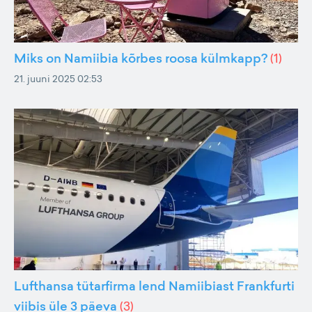
Miks on Namiibia kõrbes roosa külmkapp?
(
1
)
21. juuni 2025 02:53
Lufthansa tütarfirma lend Namiibiast Frankfurti
viibis üle 3 päeva
(
3
)