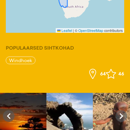
Leaflet
|
©
OpenStreetMap
contributors
POPULAARSED SIHTKOHAD
Windhoek
64
46