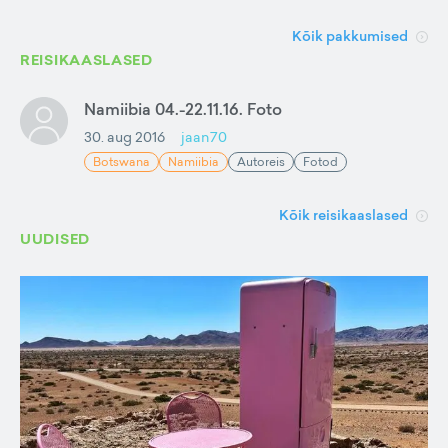
Kõik pakkumised
REISIKAASLASED
Namiibia 04.-22.11.16. Foto
30. aug 2016
jaan70
Botswana
Namiibia
Autoreis
Fotod
Kõik reisikaaslased
UUDISED