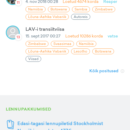
4. nov 2018 00:28
Loetud
4674
korda
Reaper
11
Namiibia
Botswana
Sambia
Zimbabwe
Lõuna-Aafrika Vabariik
Autoreis
LAV-i transiitviisa
15. sept 2017 00:27
Loetud
10286
korda
vatse
13
Zimbabwe
Svaasimaa
Namiibia
Lõuna-Aafrika Vabariik
Lesotho
Botswana
Viisad
Kõik positused
LENNUPAKKUMISED
Edasi-tagasi lennupiletid Stockholmist