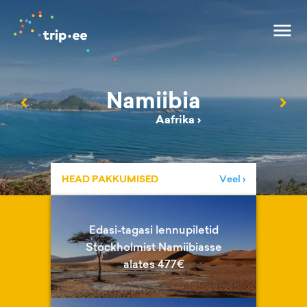
Namiibia
‹
›
Aafrika
›
HEAD PAKKUMISED
Veel ›
Edasi-tagasi lennupiletid
Stockholmist Namiibiasse
alates 477€