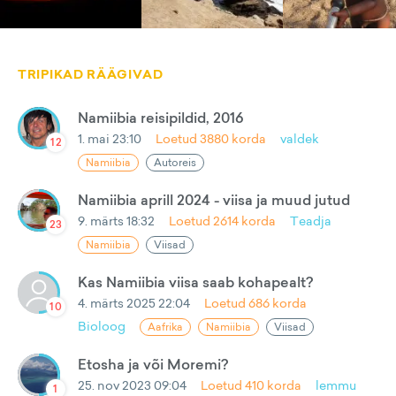
TRIPIKAD RÄÄGIVAD
Namiibia reisipildid, 2016
1. mai 23:10
Loetud
3880
korda
valdek
12
Namiibia
Autoreis
Namiibia aprill 2024 - viisa ja muud jutud
9. märts 18:32
Loetud
2614
korda
Teadja
23
Namiibia
Viisad
Kas Namiibia viisa saab kohapealt?
4. märts 2025 22:04
Loetud
686
korda
10
Bioloog
Aafrika
Namiibia
Viisad
Etosha ja või Moremi?
25. nov 2023 09:04
Loetud
410
korda
lemmu
1