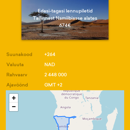
Edasi-tagasi lennupiletid
Tallinnast Namiibiasse alates
674€
Suunakood
+264
Valuuta
NAD
Rahvaarv
2 448 000
Ajavöönd
GMT +2
+
−