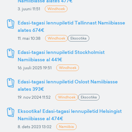
Namiibiasse alates 477€
3. juuni 11:51
Windhoek
Edasi-tagasi lennupiletid Tallinnast Namiibiasse
alates 674€
11. mai 10:38
Windhoek
Eksootika
Edasi-tagasi lennupiletid Stockholmist
Namiibiasse al 441€
16. juuli 2025 19:51
Windhoek
Edasi-tagasi lennupiletid Oslost Namiibiasse
alates 393€
19. nov 2024 11:52
Windhoek
Eksootika
Eksootika! Edasi-tagasi lennupiletid Helsingist
Namiibiasse al 474€
8. dets 2023 13:02
Namiibia