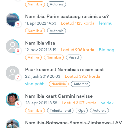
Namiibia
Autoreis
Namiibia. Parim aastaaeg reisimiseks?
11. apr 2022 14:53
Loetud
1123
korda
lemmu
2
Namiibia
Autoreis
Namiibia viisa
12. nov 2021 13:19
Loetud
906
korda
Bioloog
0
Aafrika
Namiibia
Viisad
Paar küsimust Namiibias reisimisest
22. juuli 2019 20:03
Loetud
3967
korda
7
vinnipohh
Namiibia
Autorent
Namiibia kaart Garmini navisse
23. apr 2019 18:58
Loetud
3107
korda
valdek
5
Namiibia
Tehnika reisil
Gps
Autoreis
Namiibia-Botswana-Sambia-Zimbabwe-LAV