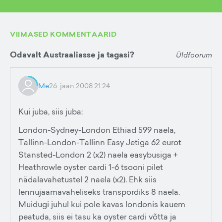
VIIMASED KOMMENTAARID
Odavalt Austraaliasse ja tagasi?
Üldfoorum
Me
26. jaan 2008 21:24
Kui juba, siis juba:
London-Sydney-London Ethiad 599 naela,
Tallinn-London-Tallinn Easy Jetiga 62 eurot
Stansted-London 2 (x2) naela easybusiga +
Heathrowle oyster cardi 1-6 tsooni pilet
nädalavahetustel 2 naela (x2). Ehk siis
lennujaamavaheliseks transpordiks 8 naela.
Muidugi juhul kui pole kavas londonis kauem
peatuda, siis ei tasu ka oyster cardi võtta ja