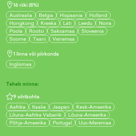
16
riiki (
8
%)
Austraalia
Belgia
Hispaania
Holland
Hongkong
Kreeka
Läti
Leedu
Norra
Poola
Rootsi
Saksamaa
Sloveenia
Soome
Taani
Venemaa
1
linna või piirkonda
Inglismaa
Tahab minna:
9
sihtkohta
Aafrika
Itaalia
Jaapan
Kesk-Ameerika
Lõuna-Aafrika Vabariik
Lõuna-Ameerika
Põhja-Ameerika
Portugal
Uus-Meremaa