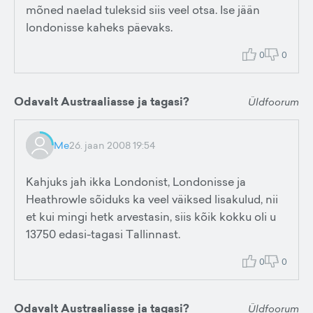
mõned naelad tuleksid siis veel otsa. Ise jään
londonisse kaheks päevaks.
0
0
Odavalt Austraaliasse ja tagasi?
Üldfoorum
Me
26. jaan 2008 19:54
Kahjuks jah ikka Londonist, Londonisse ja
Heathrowle sõiduks ka veel väiksed lisakulud, nii
et kui mingi hetk arvestasin, siis kõik kokku oli u
13750 edasi-tagasi Tallinnast.
0
0
Odavalt Austraaliasse ja tagasi?
Üldfoorum