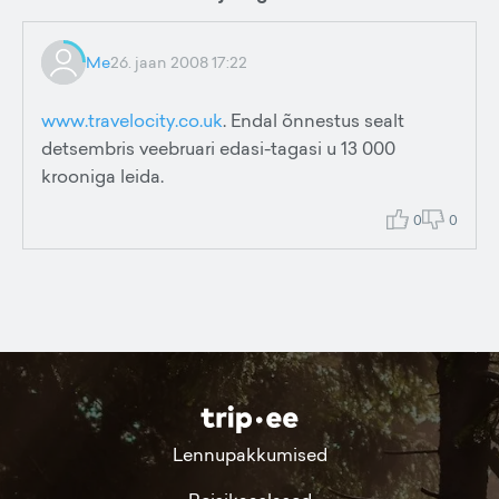
Me
26. jaan 2008 17:22
www.travelocity.co.uk
. Endal õnnestus sealt
detsembris veebruari edasi-tagasi u 13 000
krooniga leida.
0
0
Lennupakkumised