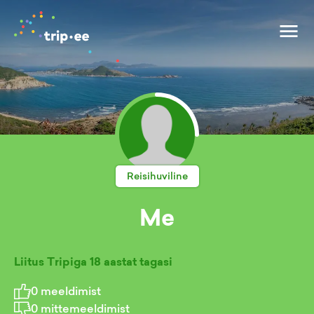
Reisihuviline
Me
Liitus Tripiga
18 aastat tagasi
0
meeldimist
0
mittemeeldimist