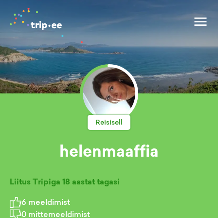
Reisisell
helenmaaffia
Liitus Tripiga
18 aastat tagasi
6
meeldimist
0
mittemeeldimist