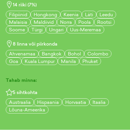
14
riiki (
7
%)
Filipiinid
Hongkong
Keenia
Läti
Leedu
Malaisia
Maldiivid
Norra
Poola
Rootsi
Soome
Türgi
Ungari
Uus-Meremaa
8
linna või piirkonda
Ahvenamaa
Bangkok
Bohol
Colombo
Goa
Kuala Lumpur
Manila
Phuket
Tahab minna:
5
sihtkohta
Austraalia
Hispaania
Horvaatia
Itaalia
Lõuna-Ameerika