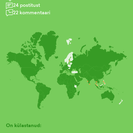
24
postitust
22
kommentaari
On külastanud: