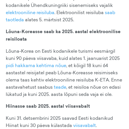
kodanikele Ühendkuningriiki sisenemiseks vajalik
elektrooniline reisiluba
. Elektroonilist reisiluba
saab
taotleda
alates 5. märtsist 2025.
Lõuna-Koreasse saab ka 2025. aastal elektroonilise
reisiloata
Lõuna-Korea on Eesti kodanikele turismi eesmärgil
kuni 90 päeva viisavaba, kuid alates 1. jaanuarist 2025
pidi hakkama kehtima nõue
, et kõigil 18 kuni 64
aastastel reisijatel peab Lõuna-Koreasse reisimiseks
olema taas kehtiv elektrooniline reisiluba K-ETA. Enne
aastavahetust saabus
teade
, et reisiloa nõue on edasi
lükatud ja kuni 2025. aasta lõpuni seda vaja ei ole.
Hiinasse saab 2025. aastal viisavabalt
Kuni 31. detsembrini 2025 saavad Eesti kodanikud
Hiinat kuni 30 päeva külastada
viisavabalt
.