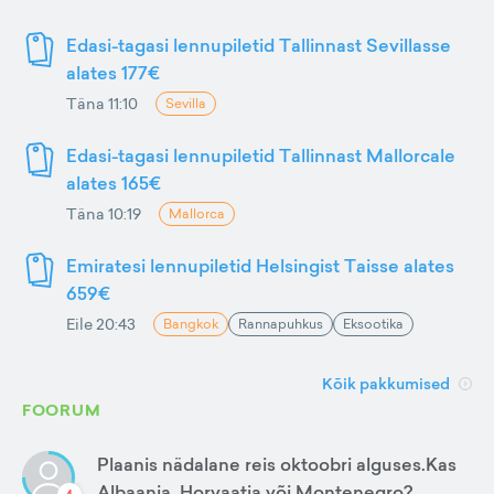
Edasi-tagasi lennupiletid Tallinnast Sevillasse
alates 177€
Täna 11:10
Sevilla
Edasi-tagasi lennupiletid Tallinnast Mallorcale
alates 165€
Täna 10:19
Mallorca
Emiratesi lennupiletid Helsingist Taisse alates
659€
Eile 20:43
Bangkok
Rannapuhkus
Eksootika
Kõik pakkumised
FOORUM
Plaanis nädalane reis oktoobri alguses.Kas
Albaania, Horvaatia või Montenegro?