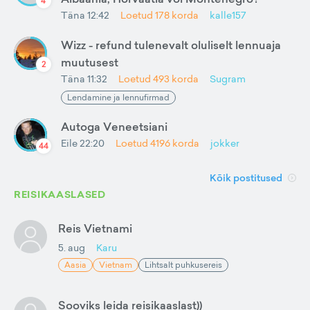
4
Täna 12:42
Loetud
178
korda
kalle157
Wizz - refund tulenevalt oluliselt lennuaja
muutusest
2
Täna 11:32
Loetud
493
korda
Sugram
Lendamine ja lennufirmad
Autoga Veneetsiani
Eile 22:20
Loetud
4196
korda
jokker
44
Kõik postitused
REISIKAASLASED
Reis Vietnami
5. aug
Karu
Aasia
Vietnam
Lihtsalt puhkusereis
Sooviks leida reisikaaslast))