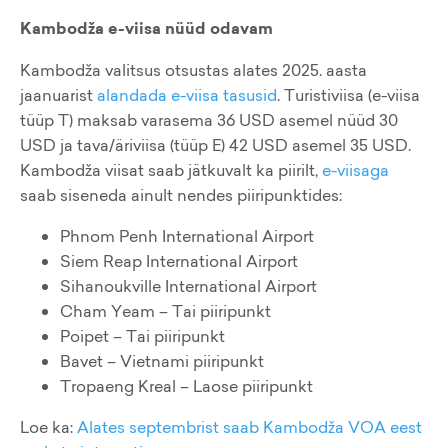
Kambodža e-viisa nüüd odavam
Kambodža valitsus otsustas alates 2025. aasta
jaanuarist
alandada e-viisa tasusid
. Turistiviisa (e-viisa
tüüp T) maksab varasema 36 USD asemel nüüd 30
USD ja tava/äriviisa (tüüp E) 42 USD asemel 35 USD.
Kambodža viisat saab jätkuvalt ka piirilt,
e-viisaga
saab siseneda ainult nendes piiripunktides:
Phnom Penh International Airport
Siem Reap International Airport
Sihanoukville International Airport
Cham Yeam – Tai piiripunkt
Poipet – Tai piiripunkt
Bavet – Vietnami piiripunkt
Tropaeng Kreal – Laose piiripunkt
Loe ka:
Alates septembrist saab Kambodža VOA eest