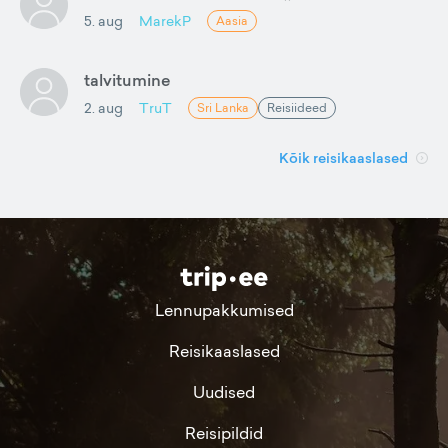
5. aug
MarekP
Aasia
talvitumine
2. aug
TruT
Sri Lanka
Reisiideed
Kõik reisikaaslased
Lennupakkumised
Reisikaaslased
Uudised
Reisipildid