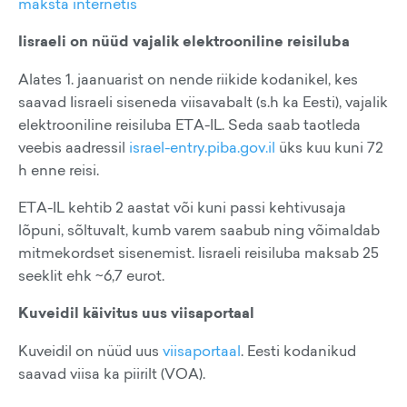
maksta internetis
Iisraeli on nüüd vajalik elektrooniline reisiluba
Alates 1. jaanuarist on nende riikide kodanikel, kes
saavad Iisraeli siseneda viisavabalt (s.h ka Eesti), vajalik
elektrooniline reisiluba ETA-IL. Seda saab taotleda
veebis aadressil
israel-entry.piba.gov.il
üks kuu kuni 72
h enne reisi.
ETA-IL kehtib 2 aastat või kuni passi kehtivusaja
lõpuni, sõltuvalt, kumb varem saabub ning võimaldab
mitmekordset sisenemist. Iisraeli reisiluba maksab 25
seeklit ehk ~6,7 eurot.
Kuveidil käivitus uus viisaportaal
Kuveidil on nüüd uus
viisaportaal
. Eesti kodanikud
saavad viisa ka piirilt (VOA).