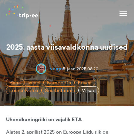
2025. aasta viisavaldkonna uudised
veigo
5. jaan 2025 08:20
Hiina
Iisrael
Kambodža
Kuveit
Lõuna-Korea
Suurbritannia
Viisad
Ühendkuningriiki on vajalik ETA
Alates 2. aprillist 2025 on Euroopa Liidu riikide