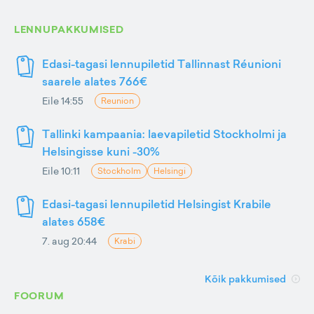
LENNUPAKKUMISED
Edasi-tagasi lennupiletid Tallinnast Réunioni
saarele alates 766€
Eile 14:55
Reunion
Tallinki kampaania: laevapiletid Stockholmi ja
Helsingisse kuni -30%
Eile 10:11
Stockholm
Helsingi
Edasi-tagasi lennupiletid Helsingist Krabile
alates 658€
7. aug 20:44
Krabi
Kõik pakkumised
FOORUM