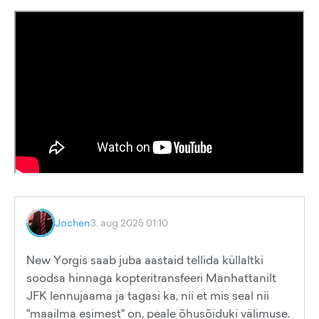
Jochen
3. aug 2025 01:10
New Yorgis saab juba aastaid tellida küllaltki
soodsa hinnaga kopteritransfeeri Manhattanilt
JFK lennujaama ja tagasi ka, nii et mis seal nii
"maailma esimest" on, peale õhusõiduki välimuse.