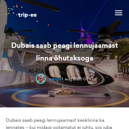
Dubais saab peagi lennujaamast
linna õhutaksoga
veigo
1. aug 2025 07:57
Dubai
Dubais saab peagi lennujaamast kesklinna ka
lennates – kui midagi ootamatut ei juhtu, siis juba