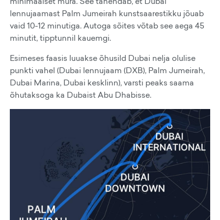
minimaalset müra. See tähendab, et Dubai
lennujaamast Palm Jumeirah kunstsaarestikku jõuab
vaid 10-12 minutiga. Autoga sõites võtab see aega 45
minutit, tipptunnil kauemgi.
Esimeses faasis luuakse õhusild Dubai nelja olulise
punkti vahel (Dubai lennujaam (DXB), Palm Jumeirah,
Dubai Marina, Dubai kesklinn), varsti peaks saama
õhutaksoga ka Dubaist Abu Dhabisse.