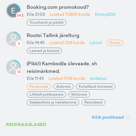
Booking.com promokood?
Eile 21:03
Loetud
76805
korda
Emmy006
1343
Voucherid ja piletid
Rootsi Tallink järelturg
Eile 14:45
Loetud
228
korda
Lyric6
Rootsi
0
Laevad ja kruiisid
(Pikk!) Kambodža ülevaade, sh
reisimärkmed.
13
Eile 11:43
Loetud
1764
korda
endeluu
Kambodža
Autoreis
Kohalikud inimesed
Lihtsalt puhkusereis
Motoreis
Seljakotireis ja hääletamine
Reisiideed
Kõik postitused
REISIKAASLASED