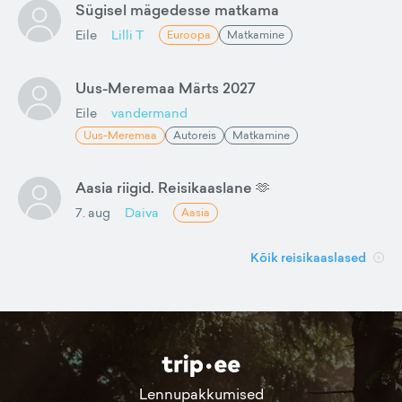
Sügisel mägedesse matkama
Eile
Lilli T
Euroopa
Matkamine
Uus-Meremaa Märts 2027
Eile
vandermand
Uus-Meremaa
Autoreis
Matkamine
Aasia riigid. Reisikaaslane 🫶
7. aug
Daiva
Aasia
Kõik reisikaaslased
Lennupakkumised