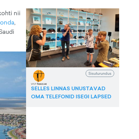
ohti nii
rkonda
,
 Saudi
Sisuturundus
SELLES LINNAS UNUSTAVAD
OMA TELEFONID ISEGI LAPSED