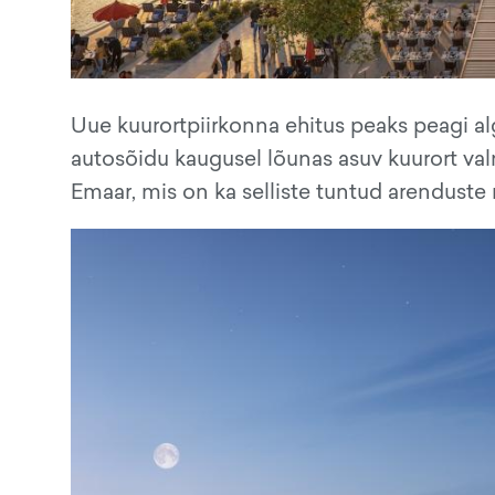
Uue kuurortpiirkonna ehitus peaks peagi a
autosõidu kaugusel lõunas asuv kuurort val
Emaar, mis on ka selliste tuntud arenduste 