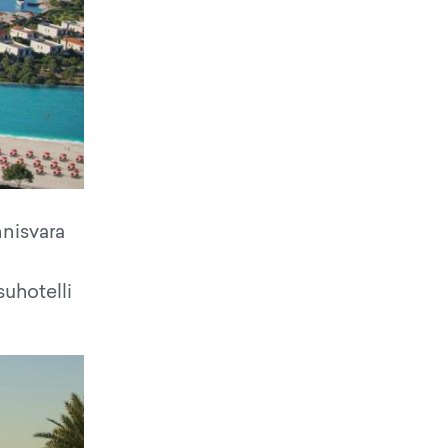
nnisvara
uhotelli