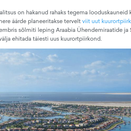
valitsus on hakanud rahaks tegema looduskauneid k
ere äärde planeeritakse tervelt
viit uut kuurortpii
ptembris sõlmiti leping Araabia Ühendemiraatide ja
lja ehitada täiesti uus kuurortpiirkond.