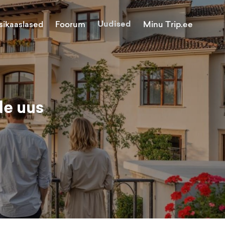
Uudised
Minu Trip.ee
sikaaslased
Foorum
de uus