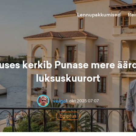
Lennupakkumised
Rei
uses kerkib Punase mere äär
luksuskuurort
veigo
1. okt 2025 07:07
Egiptus