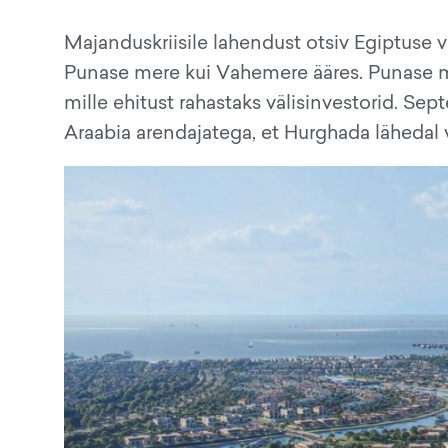
Majanduskriisile lahendust otsiv Egiptuse 
Punase mere kui Vahemere ääres. Punase m
mille ehitust rahastaks välisinvestorid. Se
Araabia arendajatega, et Hurghada lähedal vä