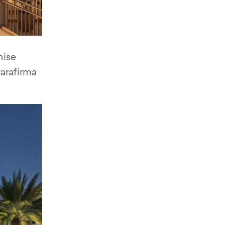
nise
arafirma