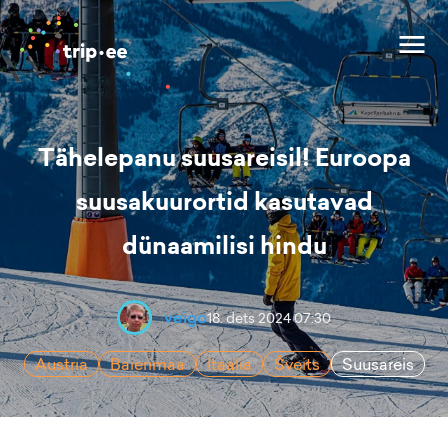
Tähelepanu suusareisil! Euroopa
suusakuurortid kasutavad
dünaamilisi hindu
veigo
18. dets 2024 07:30
Austria
Baierimaa
Itaalia
Šveits
Suusareis