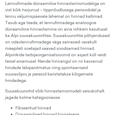
Lennufirmade dünaamilise hinnastamismudeliga on
vist kõik harjunud – tippnõudlusega perioodidel ja
lennu väljumispäevale lähemal on hinnad kallimad.
Tasub aga teada, et lennufirmadega analoogne
dünaamiline hinnastamine on aina rohkem kasutusel
ka Alpi suusakuurortites. Suusakuurortite põhjendused
on odavlennufirmadega väga sarnased: varakult
mäepileti soetajad saavad soodsamad hinnad.
Alpiriikide tarbijaorganisatsioonid on asjast küll veidi
teisel arvamusel. Nende hinnangul on nii kasvanud
hindade läbipaistmatus ning spontaanseid
suusasõpru ja peresid karistatakse kõrgemate
hindadega.
Suusakuurortid võib hinnastamismudeli seisukohalt
jagada kolme kategooriasse:
Fikseeritud hinnad
Dünaamilised hinnad hinnalaega