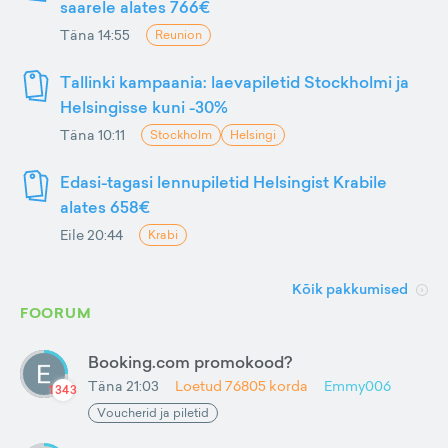
saarele alates 766€
Täna 14:55
Reunion
Tallinki kampaania: laevapiletid Stockholmi ja
Helsingisse kuni -30%
Täna 10:11
Stockholm
Helsingi
Edasi-tagasi lennupiletid Helsingist Krabile
alates 658€
Eile 20:44
Krabi
Kõik pakkumised
FOORUM
Booking.com promokood?
Täna 21:03
Loetud
76805
korda
Emmy006
1343
Voucherid ja piletid