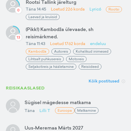
Rootsi Tallink järelturg
Täna 14:45
Loetud
226
korda
Lyric6
Rootsi
0
Laevad ja kruiisid
(Pikk!) Kambodža ülevaade, sh
reisimärkmed.
13
Täna 11:43
Loetud
1762
korda
endeluu
Kambodža
Autoreis
Kohalikud inimesed
Lihtsalt puhkusereis
Motoreis
Seljakotireis ja hääletamine
Reisiideed
Kõik postitused
REISIKAASLASED
Sügisel mägedesse matkama
Täna
Lilli T
Euroopa
Matkamine
Uus-Meremaa Märts 2027