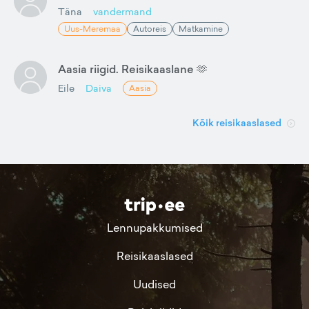
Täna
vandermand
Uus-Meremaa
Autoreis
Matkamine
Aasia riigid. Reisikaaslane 🫶
Eile
Daiva
Aasia
Kõik reisikaaslased
Lennupakkumised
Reisikaaslased
Uudised