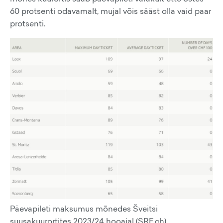
60 protsenti odavamalt, mujal võis sääst olla vaid paar
protsenti.
Päevapileti maksumus mõnedes Šveitsi
suusakuurortites 2023/24 hooajal (SRF.ch)