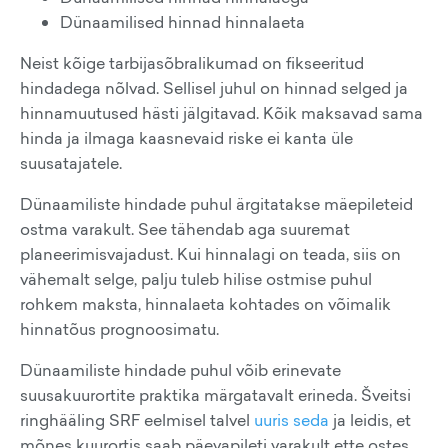
Dünaamilised hinnad hinnalaeta
Neist kõige tarbijasõbralikumad on fikseeritud
hindadega nõlvad. Sellisel juhul on hinnad selged ja
hinnamuutused hästi jälgitavad. Kõik maksavad sama
hinda ja ilmaga kaasnevaid riske ei kanta üle
suusatajatele.
Dünaamiliste hindade puhul ärgitatakse mäepileteid
ostma varakult. See tähendab aga suuremat
planeerimisvajadust. Kui hinnalagi on teada, siis on
vähemalt selge, palju tuleb hilise ostmise puhul
rohkem maksta, hinnalaeta kohtades on võimalik
hinnatõus prognoosimatu.
Dünaamiliste hindade puhul võib erinevate
suusakuurortite praktika märgatavalt erineda. Šveitsi
ringhääling SRF eelmisel talvel
uuris seda
ja leidis, et
mõnes kuurortis saab päevapileti varakult ette ostes