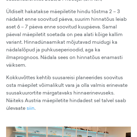
Üldiselt hakatakse mäepiletite hindu tõstma 2 – 3
nädalat enne soovitud päeva, suurim hinnatõus leiab
aset 6 – 7 päeva enne soovitud kuupäeva. Samal
päeval mäepiletit soetada on pea alati kõige kallim
variant. Hinnadünaamikat mõjutavad muidugi ka
nädalalõpud ja puhkuseperioodid, aga ka
ilmaprognoos. Nädala sees on hinnatõus enamasti
väiksem.
Kokkuvõttes kehtib suusareisi planeerides soovitus
osta mäepilet võimalikult vara ja olla valmis erinevate
suusakuurortite märgatavaks hinnaerinevuseks.
Näiteks Austria mäepiletite hindadest sel talvel saab
ülevaate
siin
.