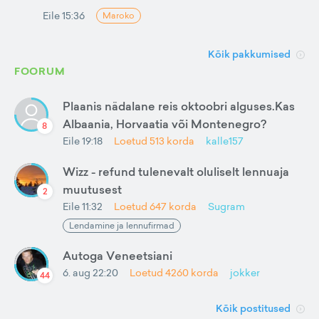
Eile 15:36
Maroko
Kõik pakkumised
FOORUM
Plaanis nädalane reis oktoobri alguses.Kas
Albaania, Horvaatia või Montenegro?
8
Eile 19:18
Loetud
513
korda
kalle157
Wizz - refund tulenevalt oluliselt lennuaja
muutusest
2
Eile 11:32
Loetud
647
korda
Sugram
Lendamine ja lennufirmad
Autoga Veneetsiani
6. aug 22:20
Loetud
4260
korda
jokker
44
Kõik postitused