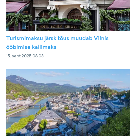
Turismimaksu järsk tõus muudab Viinis
ööbimise kallimaks
15. sept 2025 08:03