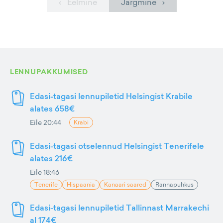
‹ Eelmine
Järgmine ›
LENNUPAKKUMISED
Edasi-tagasi lennupiletid Helsingist Krabile
alates 658€
Eile 20:44
Krabi
Edasi-tagasi otselennud Helsingist Tenerifele
alates 216€
Eile 18:46
Tenerife
Hispaania
Kanaari saared
Rannapuhkus
Edasi-tagasi lennupiletid Tallinnast Marrakechi
al 174€