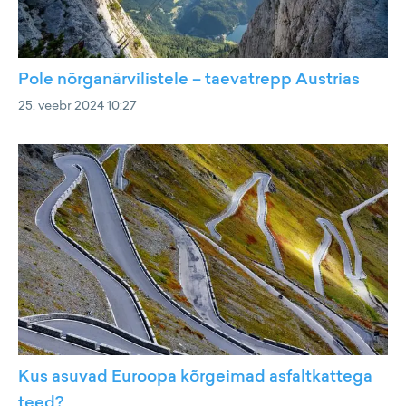
Pole nõrganärvilistele – taevatrepp Austrias
25. veebr 2024 10:27
Kus asuvad Euroopa kõrgeimad asfaltkattega
teed?