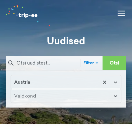
Uudised
Otsi
Filter
Austria
Valdkond