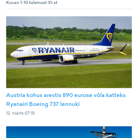
Kuvan 1-10 tulemust 31-st
Austria kohus arestis 890 eurose võla katteks
Ryanairi Boeing 737 lennuki
12. märts 07:15