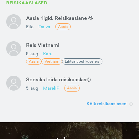
REISIKAASLASED
Aasia riigid. Reisikaaslane 🫶
Eile
Daiva
Aasia
Reis Vietnami
5. aug
Karu
Aasia
Vietnam
Lihtsalt puhkusereis
Sooviks leida reisikaaslast))
5. aug
MarekP
Aasia
Kõik reisikaaslased