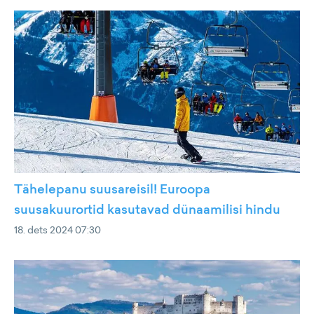
Tähelepanu suusareisil! Euroopa
suusakuurortid kasutavad dünaamilisi hindu
18. dets 2024 07:30