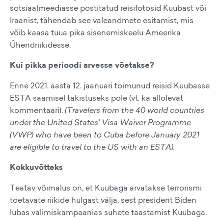
sotsiaalmeediasse postitatud reisifotosid Kuubast või
Iraanist, tähendab see valeandmete esitamist, mis
võib kaasa tuua pika sisenemiskeelu Ameerika
Ühendriikidesse.
Kui pikka perioodi arvesse võetakse?
Enne 2021. aasta 12. jaanuari toimunud reisid Kuubasse
ESTA saamisel takistuseks pole (vt. ka allolevat
kommentaari).
(Travelers from the 40 world countries
under the United States’ Visa Waiver Programme
(VWP) who have been to Cuba before January 2021
are eligible to travel to the US with an ESTA).
Kokkuvõtteks
Teatav võimalus on, et Kuubaga arvatakse terrorismi
toetavate riikide hulgast välja, sest president Biden
lubas valimiskampaanias suhete taastamist Kuubaga.