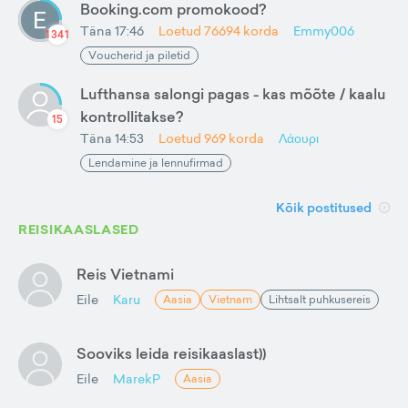
Booking.com promokood?
Täna 17:46
Loetud
76694
korda
Emmy006
1341
Voucherid ja piletid
Lufthansa salongi pagas - kas mõõte / kaalu
kontrollitakse?
15
Täna 14:53
Loetud
969
korda
Λάουρι
Lendamine ja lennufirmad
Kõik postitused
REISIKAASLASED
Reis Vietnami
Eile
Karu
Aasia
Vietnam
Lihtsalt puhkusereis
Sooviks leida reisikaaslast))
Eile
MarekP
Aasia