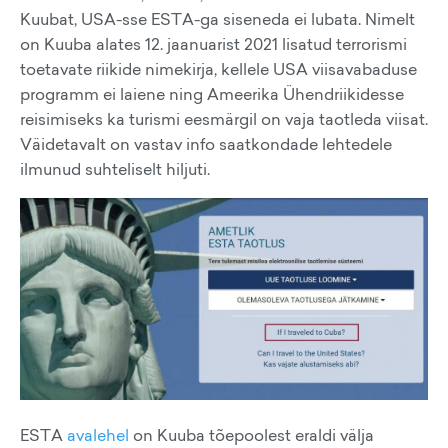
Kuubat, USA-sse ESTA-ga siseneda ei lubata. Nimelt
on Kuuba alates 12. jaanuarist 2021 lisatud terrorismi
toetavate riikide nimekirja, kellele USA viisavabaduse
programm ei laiene ning Ameerika Ühendriikidesse
reisimiseks ka turismi eesmärgil on vaja taotleda viisat.
Väidetavalt on vastav info saatkondade lehtedele
ilmunud suhteliselt hiljuti.
ESTA
avalehel
on Kuuba tõepoolest eraldi välja