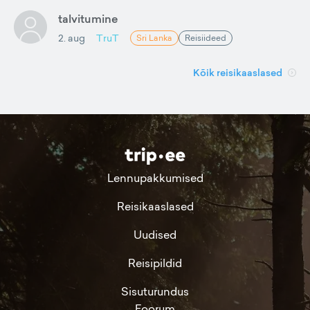
talvitumine
2. aug
TruT
Sri Lanka
Reisiideed
Kõik reisikaaslased
Lennupakkumised
Reisikaaslased
Uudised
Reisipildid
Sisuturundus
Foorum