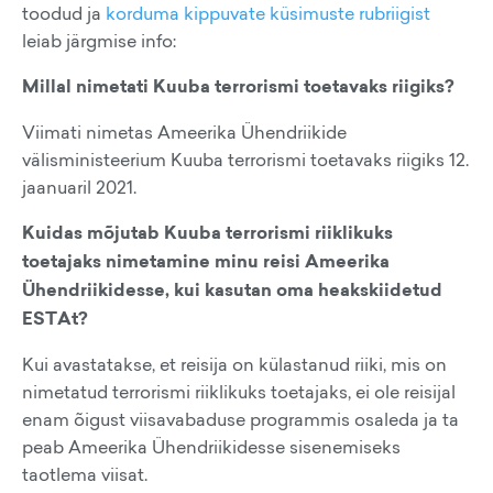
toodud ja
korduma kippuvate küsimuste rubriigist
leiab järgmise info:
Millal nimetati Kuuba terrorismi toetavaks riigiks?
Viimati nimetas Ameerika Ühendriikide
välisministeerium Kuuba terrorismi toetavaks riigiks 12.
jaanuaril 2021.
Kuidas mõjutab Kuuba terrorismi riiklikuks
toetajaks nimetamine minu reisi Ameerika
Ühendriikidesse, kui kasutan oma heakskiidetud
ESTAt?
Kui avastatakse, et reisija on külastanud riiki, mis on
nimetatud terrorismi riiklikuks toetajaks, ei ole reisijal
enam õigust viisavabaduse programmis osaleda ja ta
peab Ameerika Ühendriikidesse sisenemiseks
taotlema viisat.