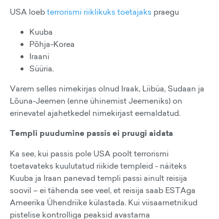
USA loeb
terrorismi riiklikuks toetajaks
praegu
Kuuba
Põhja-Korea
Iraani
Süüria.
Varem selles nimekirjas olnud Iraak, Liibüa, Sudaan ja
Lõuna-Jeemen (enne ühinemist Jeemeniks) on
erinevatel ajahetkedel nimekirjast eemaldatud.
Templi puudumine passis ei pruugi aidata
Ka see, kui passis pole USA poolt terrorismi
toetavateks kuulutatud riikide templeid - näiteks
Kuuba ja Iraan panevad templi passi ainult reisija
soovil – ei tähenda see veel, et reisija saab ESTAga
Ameerika Ühendriike külastada. Kui viisaametnikud
pistelise kontrolliga peaksid avastama