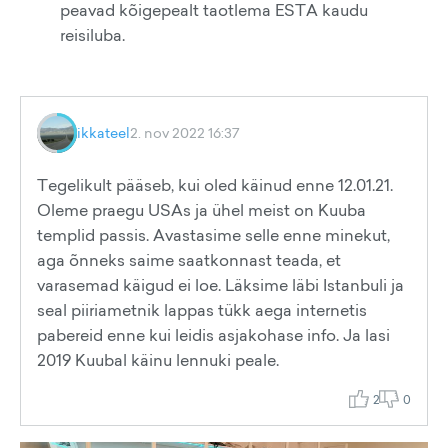
peavad kõigepealt taotlema ESTA kaudu
reisiluba.
ikkateel
2. nov 2022 16:37
Tegelikult pääseb, kui oled käinud enne 12.01.21.
Oleme praegu USAs ja ühel meist on Kuuba
templid passis. Avastasime selle enne minekut,
aga õnneks saime saatkonnast teada, et
varasemad käigud ei loe. Läksime läbi Istanbuli ja
seal piiriametnik lappas tükk aega internetis
pabereid enne kui leidis asjakohase info. Ja lasi
2019 Kuubal käinu lennuki peale.
2
0