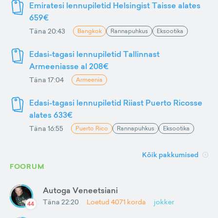
Emiratesi lennupiletid Helsingist Taisse alates
659€
Täna 20:43
Bangkok
Rannapuhkus
Eksootika
Edasi-tagasi lennupiletid Tallinnast
Armeeniasse al 208€
Täna 17:04
Armeenia
Edasi-tagasi lennupiletid Riiast Puerto Ricosse
alates 633€
Täna 16:55
Puerto Rico
Rannapuhkus
Eksootika
Kõik pakkumised
FOORUM
Autoga Veneetsiani
Täna 22:20
Loetud
4071
korda
jokker
44