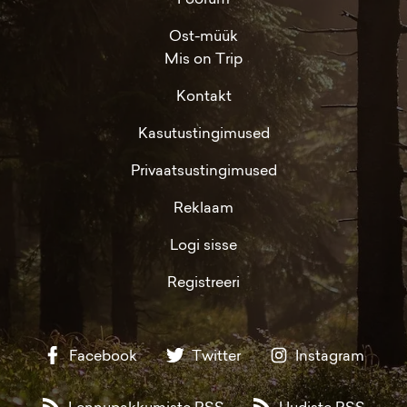
Ost-müük
Mis on Trip
Kontakt
Kasutustingimused
Privaatsustingimused
Reklaam
Logi sisse
Registreeri
Facebook
Twitter
Instagram
Lennupakkumiste RSS
Uudiste RSS