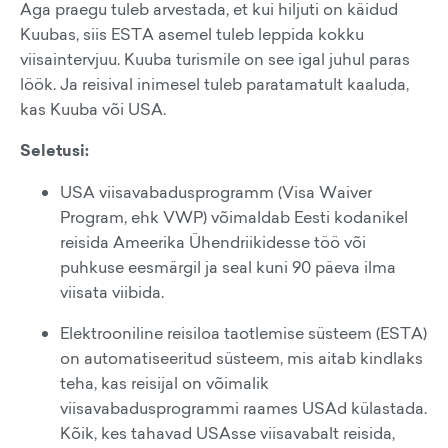
Aga praegu tuleb arvestada, et kui hiljuti on käidud
Kuubas, siis ESTA asemel tuleb leppida kokku
viisaintervjuu. Kuuba turismile on see igal juhul paras
löök. Ja reisival inimesel tuleb paratamatult kaaluda,
kas Kuuba või USA.
Seletusi:
USA viisavabadusprogramm (Visa Waiver
Program, ehk VWP) võimaldab Eesti kodanikel
reisida Ameerika Ühendriikidesse töö või
puhkuse eesmärgil ja seal kuni 90 päeva ilma
viisata viibida.
Elektrooniline reisiloa taotlemise süsteem (ESTA)
on automatiseeritud süsteem, mis aitab kindlaks
teha, kas reisijal on võimalik
viisavabadusprogrammi raames USAd külastada.
Kõik, kes tahavad USAsse viisavabalt reisida,