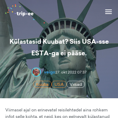
Külastasid Kuubat? Siis USA-sse
ESTA-ga ei pääse.
veigo
27. okt 2022 07:37
Kuuba
USA
Viisad
Viimasel ajal on erinevatel reisilehtedel aina rohkem
infot selle kohta, et neid, kes on eelnevalt külastanud