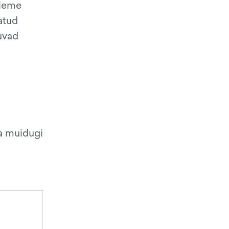
oleme
atud
luvad
Ja muidugi