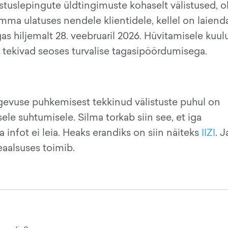
ustuslepingute üldtingimuste kohaselt välistused, 
mma ulatuses nendele klientidele, kellel on laiend
lgas hiljemalt 28. veebruaril 2026. Hüvitamisele kuu
s tekivad seoses turvalise tagasipöördumisega.
egevuse puhkemisest tekkinud välistuste puhul on
isele suhtumisele. Silma torkab siin see, et iga
 infot ei leia. Heaks erandiks on siin näiteks
IIZI
. 
eaalsuses toimib.