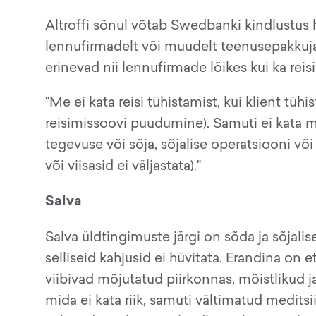
Altroffi sõnul võtab Swedbanki kindlustus h
lennufirmadelt või muudelt teenusepakkujat
erinevad nii lennufirmade lõikes kui ka reis
"Me ei kata reisi tühistamist, kui klient tühis
reisimissoovi puudumine). Samuti ei kata m
tegevuse või sõja, sõjalise operatsiooni või 
või viisasid ei väljastata)."
Salva
Salva üldtingimuste järgi on sõda ja sõjali
selliseid kahjusid ei hüvitata. Erandina on 
viibivad mõjutatud piirkonnas, mõistlikud 
mida ei kata riik, samuti vältimatud meditsii