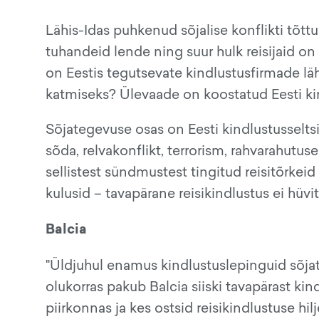
Lähis-Idas puhkenud sõjalise konflikti tõtt
tuhandeid lende ning suur hulk reisijaid o
on Eestis tegutsevate kindlustusfirmade l
katmiseks? Ülevaade on koostatud Eesti kin
Sõjategevuse osas on Eesti kindlustusselts
sõda, relvakonflikt, terrorism, rahvarahutus
sellistest sündmustest tingitud reisitõrkeid
kulusid – tavapärane reisikindlustus ei hüvi
Balcia
"Üldjuhul enamus kindlustuslepinguid sõja
olukorras pakub Balcia siiski tavapärast kind
piirkonnas ja kes ostsid reisikindlustuse hilj