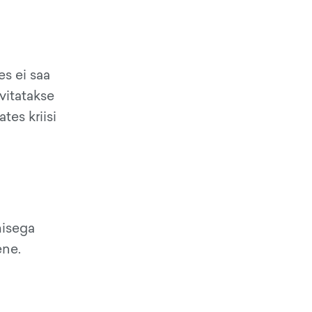
es ei saa
üvitatakse
tes kriisi
misega
ene.