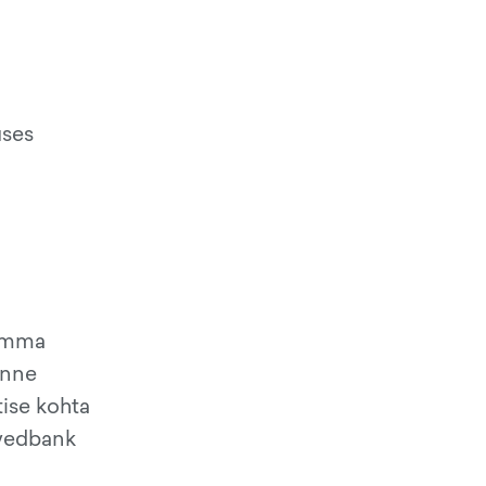
uses
summa
enne
tise kohta
Swedbank