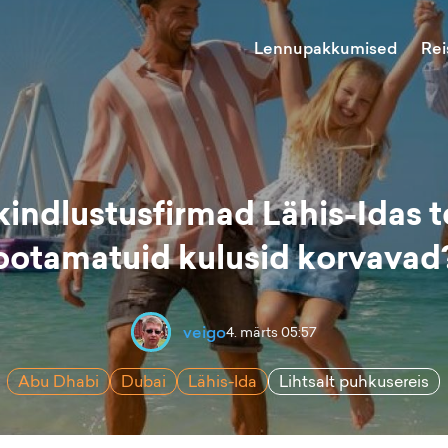
Lennupakkumised
Rei
kindlustusfirmad Lähis-Idas 
ootamatuid kulusid korvavad
veigo
4. märts 05:57
Abu Dhabi
Dubai
Lähis-Ida
Lihtsalt puhkusereis