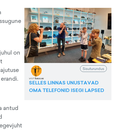
n
issugune
juhul on
t
Sisuturundus
majutuse
 erandi.
SELLES LINNAS UNUSTAVAD
OMA TELEFONID ISEGI LAPSED
a antud
d
 tegevjuht