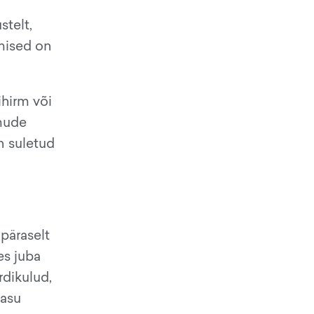
stelt,
emised on
sihirm või
imude
on suletud
apäraselt
es juba
rdikulud,
 asu