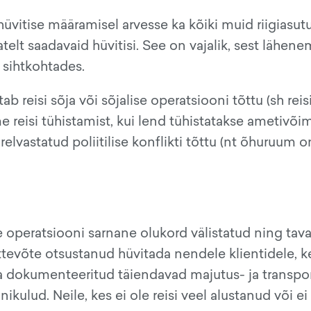
üvitise määramisel arvesse ka kõiki muid riigiasutu
elt saadavaid hüvitisi. See on vajalik, sest lähen
i sihtkohtades.
tab reisi sõja või sõjalise operatsiooni tõttu (sh rei
e reisi tühistamist, kui lend tühistatakse ametivõ
relvastatud poliitilise konflikti tõttu (nt õhuruum 
se operatsiooni sarnane olukord välistatud ning tav
ettevõte otsustanud hüvitada nendele klientidele, k
ja dokumenteeritud täiendavad majutus- ja transpo
nikulud. Neile, kes ei ole reisi veel alustanud või ei