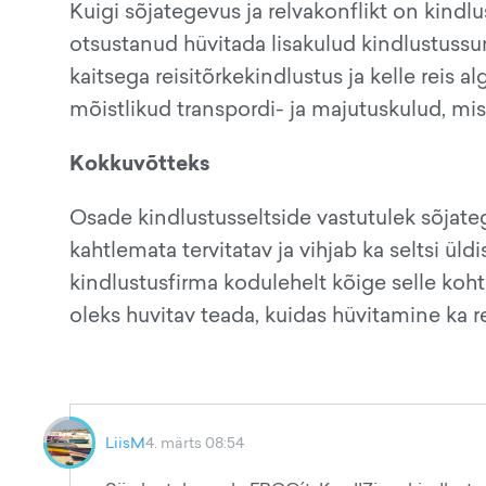
Kuigi sõjategevus ja relvakonflikt on kindl
otsustanud hüvitada lisakulud kindlustussu
kaitsega reisitõrkekindlustus ja kelle reis a
mõistlikud transpordi- ja majutuskulud, mi
Kokkuvõtteks
Osade kindlustusseltside vastutulek sõjat
kahtlemata tervitatav ja vihjab ka seltsi üld
kindlustusfirma kodulehelt kõige selle kohta
oleks huvitav teada, kuidas hüvitamine ka r
LiisM
4. märts 08:54