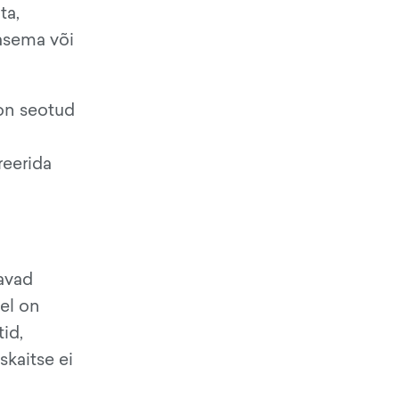
ta,
rasema või
 on seotud
reerida
davad
sel on
tid,
skaitse ei