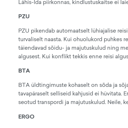
Lähis-Ida piirkonnas, kindlustuskaitse ei lai
PZU
PZU pikendab automaatselt lühiajalise reisik
turvaliselt naasta. Kui ohuolukord puhkes re
täiendavad sõidu- ja majutuskulud ning medi
algusest. Kui konflikt tekkis enne reisi algu
BTA
BTA üldtingimuste kohaselt on sõda ja sõja
tavapäraselt selliseid kahjusid ei hüvitata
seotud transpordi ja majutuskulud. Neile, kes
ERGO