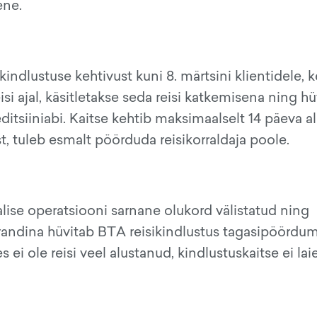
ene.
indlustuse kehtivust kuni 8. märtsini klientidele, k
isi ajal, käsitletakse seda reisi katkemisena ning h
tsiiniabi. Kaitse kehtib maksimaalselt 14 päeva ala
st, tuleb esmalt pöörduda reisikorraldaja poole.
lise operatsiooni sarnane olukord välistatud ning
. Erandina hüvitab BTA reisikindlustus tagasipöördu
 ei ole reisi veel alustanud, kindlustuskaitse ei lai