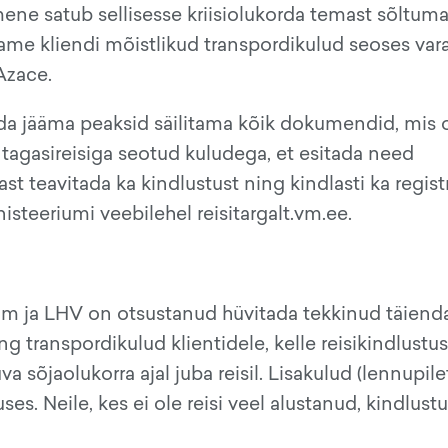
mene satub sellisesse kriisiolukorda temast sõltuma
itame kliendi mõistlikud transpordikulud seoses va
Azace.
nda jääma peaksid säilitama kõik dokumendid, mis
agasireisiga seotud kuludega, et esitada need
st teavitada ka kindlustust ning kindlasti ka regist
isteeriumi veebilehel reisitargalt.vm.ee.
esam ja LHV on otsustanud hüvitada tekkinud täien
 transpordikulud klientidele, kelle reisikindlustu
va sõjaolukorra ajal juba reisil. Lisakulud (lennupile
es. Neile, kes ei ole reisi veel alustanud, kindlustu