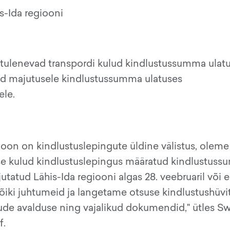
is-Ida regiooni
 tulenevad transpordi kulud kindlustussumma ulat
lud majutusele kindlustussumma ulatuses
ele.
ioon on kindlustuslepingute üldine välistus, oleme
use kulud kindlustuslepingus määratud kindlustus
utatud Lähis-Ida regiooni algas 28. veebruaril või 
õiki juhtumeid ja langetame otsuse kindlustushüvi
nõude avalduse ning vajalikud dokumendid," ütles 
f.