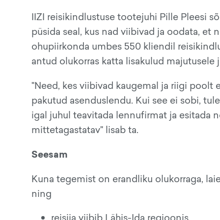
IIZI reisikindlustuse tootejuhi Pille Pleesi
püsida seal, kus nad viibivad ja oodata, 
ohupiirkonda umbes 550 kliendil reisikindlus
antud olukorras katta lisakulud majutusele ja
"Need, kes viibivad kaugemal ja riigi poolt
pakutud asenduslendu. Kui see ei sobi, tule
igal juhul teavitada lennufirmat ja esitada ne
mittetagastatav" lisab ta.
Seesam
Kuna tegemist on erandliku olukorraga, laien
ning
reisija viibib Lähis-Ida regioonis