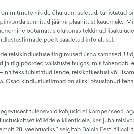
u on mitmete riikide õhuruum suletud, tühistatud o
n piirkonda sunnitud jääma plaanitust kauemaks. M
ähenemine ootamatus olukorras tekkinud lisakulude
dlustusfirmade poolt saadetud info alusel.
ide reisikindlustuse tingimused üsna sarnased. Üld
ed ja riigipöörded välistuste hulgas, mis tähendab, e
 – näiteks tühistatud lende, reisikatkestusi või lisa
ta. Osad kindlustusfirmad on siiski otsustanud teha
tegevusest tulenevaid kahjusid ei kompenseeri, ag
lustuskaitset kõikidele klientidele, kes juba reisiva
emalt 28. veebruariks," selgitab Balcia Eesti filiaali