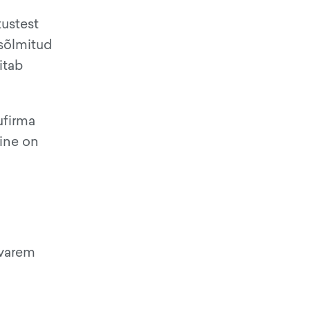
tustest
 sõlmitud
itab
ufirma
line on
 varem