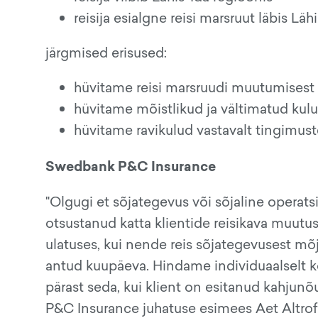
reisija esialgne reisi marsruut läbis Läh
järgmised erisused:
hüvitame reisi marsruudi muutumisest
hüvitame mõistlikud ja vältimatud ku
hüvitame ravikulud vastavalt tingimust
Swedbank P&C Insurance
"Olgugi et sõjategevus või sõjaline operats
otsustanud katta klientide reisikava muut
ulatuses, kui nende reis sõjategevusest mõj
antud kuupäeva. Hindame individuaalselt k
pärast seda, kui klient on esitanud kahju
P&C Insurance juhatuse esimees Aet Altrof