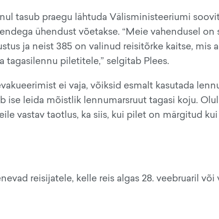
 sõnul tasub praegu lähtuda Välisministeeriumi soovi
et nendega ühendust võetakse. “Meie vahendusel on
tus ja neist 385 on valinud reisitõrke kaitse, mis a
 tagasilennu piletitele,” selgitab Plees.
 evakueerimist ei vaja, võiksid esmalt kasutada lenn
b ise leida mõistlik lennumarsruut tagasi koju. Olu
ile vastav taotlus, ka siis, kui pilet on märgitud kui
evad reisijatele, kelle reis algas 28. veebruaril või