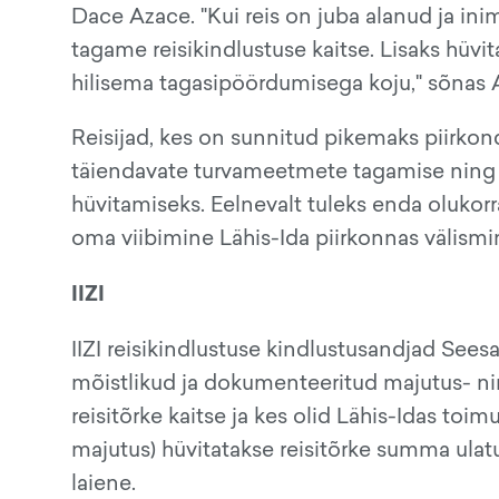
Dace Azace. "Kui reis on juba alanud ja ini
tagame reisikindlustuse kaitse. Lisaks hüv
hilisema tagasipöördumisega koju," sõnas 
Reisijad, kes on sunnitud pikemaks piirko
täiendavate turvameetmete tagamise ning t
hüvitamiseks. Eelnevalt tuleks enda olukorra
oma viibimine Lähis-Ida piirkonnas välismin
IIZI
IIZI reisikindlustuse kindlustusandjad Se
mõistlikud ja dokumenteeritud majutus- ning
reisitõrke kaitse ja kes olid Lähis-Idas toimu
majutus) hüvitatakse reisitõrke summa ulatus
laiene.