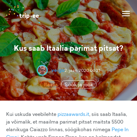
Kus saab Itaalia parimat pitsat?
veigo
2. jaan 2020 06:21
Itaalia
Söök ja jook
Kui uskuda veebilehte
pizzaawards.it
, siis saab Itaalia,
ja võimalik, et maailma parimat pitsat maitsta 5500
elanikuga Caiazzo linnas, söögikohas nimega
Pepe In