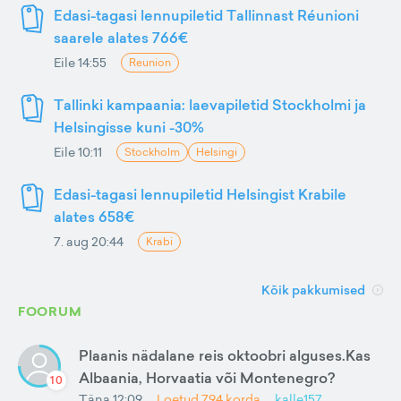
Edasi-tagasi lennupiletid Tallinnast Réunioni
saarele alates 766€
Eile 14:55
Reunion
Tallinki kampaania: laevapiletid Stockholmi ja
Helsingisse kuni -30%
Eile 10:11
Stockholm
Helsingi
Edasi-tagasi lennupiletid Helsingist Krabile
alates 658€
7. aug 20:44
Krabi
Kõik pakkumised
FOORUM
Plaanis nädalane reis oktoobri alguses.Kas
Albaania, Horvaatia või Montenegro?
10
Täna 12:09
Loetud
794
korda
kalle157