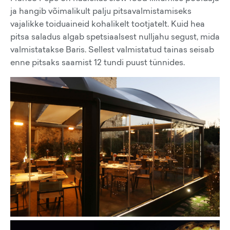
ja hangib võimalikult palju pitsavalmistamiseks
vajalikke toiduaineid kohalikelt tootjatelt. Kuid hea
pitsa saladus algab spetsiaalsest nulljahu segust, mida
valmistatakse Baris. Sellest valmistatud tainas seisab
enne pitsaks saamist 12 tundi puust tünnides.