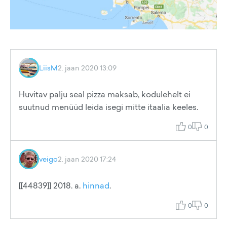
LiisM
2. jaan 2020 13:09
Huvitav palju seal pizza maksab, kodulehelt ei
suutnud menüüd leida isegi mitte itaalia keeles.
0
0
veigo
2. jaan 2020 17:24
[[44839]] 2018. a.
hinnad
.
0
0