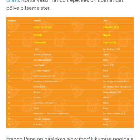
Grani
. Kohta veab Franco Pepe, kes on kolmandat
põlve pitsameister.
Franco Pepe on häälekas
slow food
liikumise pooldaja