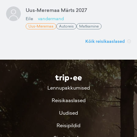
Uus-Meremaa Märts 2027
Eile
vandermand
Uus-Meremaa
Autoreis
Matkamine
Kõik reisikaaslased
Lennupakkumised
Reisikaaslased
Uudised
Reisipildid