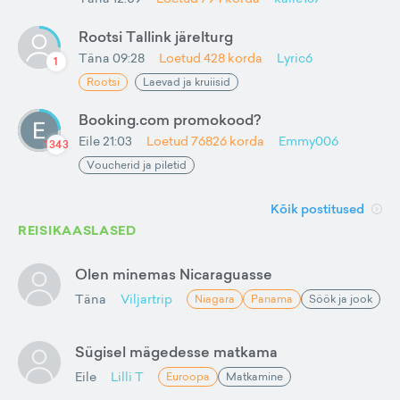
Rootsi Tallink järelturg
Täna 09:28
Loetud
428
korda
Lyric6
1
Rootsi
Laevad ja kruiisid
Booking.com promokood?
Eile 21:03
Loetud
76826
korda
Emmy006
1343
Voucherid ja piletid
Kõik postitused
REISIKAASLASED
Olen minemas Nicaraguasse
Täna
Viljartrip
Niagara
Panama
Söök ja jook
Sügisel mägedesse matkama
Eile
Lilli T
Euroopa
Matkamine