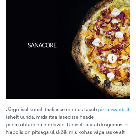
Järgmisel korral Itaaliasse minnes tasub
pizzaawards.it
lehelt uurida, mida itaallased ise heade
pitsakohtadena hindavad. Üldiselt näitab kogemus, et
Napolis on pitsaga ükskõik mis kohas väga raske alt