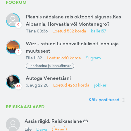
FOORUM
Plaanis nädalane reis oktoobri alguses.Kas
Albaania, Horvaatia või Montenegro?
9
Täna 00:36
Loetud
532
korda
kalle157
Wizz - refund tulenevalt oluliselt lennuaja
muutusest
2
Eile 11:32
Loetud
660
korda
Sugram
Lendamine ja lennufirmad
Autoga Veneetsiani
6. aug 22:20
Loetud
4263
korda
jokker
44
Kõik postitused
REISIKAASLASED
Aasia riigid. Reisikaaslane 🫶
Eile
Daiva
Aasia