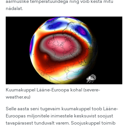
äärmuslike temperatuuridega ning võib kesta mitu
nädalat.
Kuumakuppel Lääne-Euroopa kohal (severe-
weather.eu)
Selle aasta seni tugevaim kuumakuppel toob Lääne-
Euroopas miljonitele inimestele kesksuvist soojust
tavapärasest tunduvalt varem. Soojuskuppel toimib