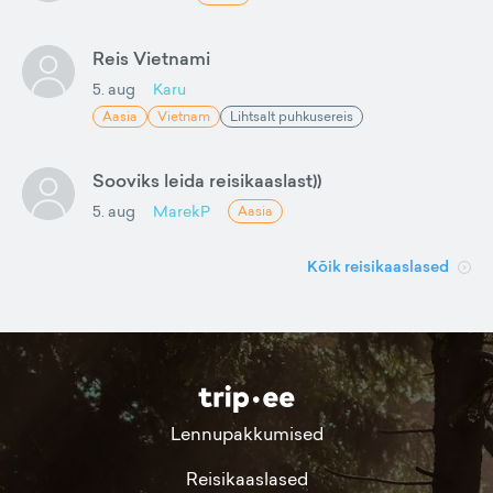
Reis Vietnami
5. aug
Karu
Aasia
Vietnam
Lihtsalt puhkusereis
Sooviks leida reisikaaslast))
5. aug
MarekP
Aasia
Kõik reisikaaslased
Lennupakkumised
Reisikaaslased