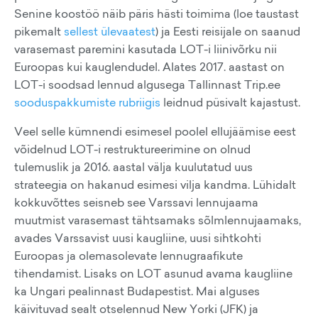
Senine koostöö näib päris hästi toimima (loe taustast
pikemalt
sellest ülevaatest
) ja Eesti reisijale on saanud
varasemast paremini kasutada LOT-i liinivõrku nii
Euroopas kui kauglendudel. Alates 2017. aastast on
LOT-i soodsad lennud algusega Tallinnast Trip.ee
sooduspakkumiste rubriigis
leidnud püsivalt kajastust.
Veel selle kümnendi esimesel poolel ellujäämise eest
võidelnud LOT-i restruktureerimine on olnud
tulemuslik ja 2016. aastal välja kuulutatud uus
strateegia on hakanud esimesi vilja kandma. Lühidalt
kokkuvõttes seisneb see Varssavi lennujaama
muutmist varasemast tähtsamaks sõlmlennujaamaks,
avades Varssavist uusi kaugliine, uusi sihtkohti
Euroopas ja olemasolevate lennugraafikute
tihendamist. Lisaks on LOT asunud avama kaugliine
ka Ungari pealinnast Budapestist. Mai alguses
käivituvad sealt otselennud New Yorki (JFK) ja