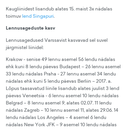
Kaugliinidest lisandub alates 15. maist 3x nädalas
toimuv
lend Singapuri
.
Lennusageduste kasv
Lennusagedused Varssavist kasvavad sel suvel
järgmistel liinidel:
Krakow - senise 49 lennu asemel 56 lendu nädalas
ehk kuni 8 lendu päevas Budapest – 26 lennu asemel
33 lendu nädalas Praha - 27 lennu asemel 34 lendu
nädalas ehk kuni 5 lendu päevas Berliin – 2017. a.
Lõpus taasavatud liinile lisandub alates juulist 3 lend
päevas Veneetsia - 6 lennu asemel 10 lendu nädalas
Belgrad – 8 lennu asemel 9, alates 02.07. 11 lendu
nädalas Zagreb – 10 lennu asemel 11, alates 29.06. 14
lendu nädalas Los Angeles – 4 asemel 6 lendu
nädalas New York JFK – 9 asemel 10 lendu nädalas