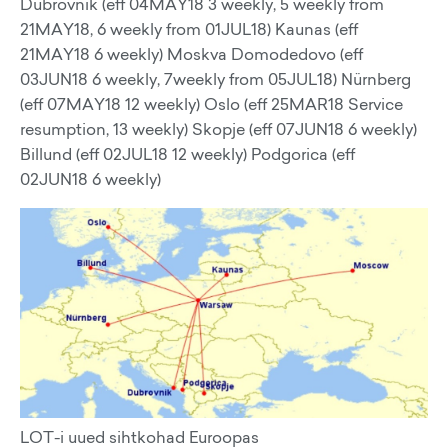
Dubrovnik (eff 04MAY18 3 weekly, 5 weekly from
21MAY18, 6 weekly from 01JUL18) Kaunas (eff
21MAY18 6 weekly) Moskva Domodedovo (eff
03JUN18 6 weekly, 7weekly from 05JUL18) Nürnberg
(eff 07MAY18 12 weekly) Oslo (eff 25MAR18 Service
resumption, 13 weekly) Skopje (eff 07JUN18 6 weekly)
Billund (eff 02JUL18 12 weekly) Podgorica (eff
02JUN18 6 weekly)
LOT-i uued sihtkohad Euroopas