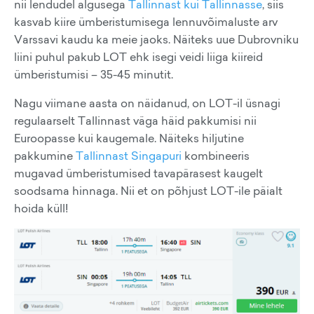
nii lendudel algusega
Tallinnast kui Tallinnasse
, siis
kasvab kiire ümberistumisega lennuvõimaluste arv
Varssavi kaudu ka meie jaoks. Näiteks uue Dubrovniku
liini puhul pakub LOT ehk isegi veidi liiga kiireid
ümberistumisi – 35-45 minutit.
Nagu viimane aasta on näidanud, on LOT-il üsnagi
regulaarselt Tallinnast väga häid pakkumisi nii
Euroopasse kui kaugemale. Näiteks hiljutine
pakkumine
Tallinnast Singapuri
kombineeris
mugavad ümberistumised tavapärasest kaugelt
soodsama hinnaga. Nii et on põhjust LOT-ile päialt
hoida küll!