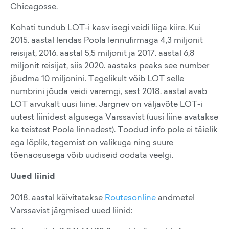
Chicagosse.
Kohati tundub LOT-i kasv isegi veidi liiga kiire. Kui
2015. aastal lendas Poola lennufirmaga 4,3 miljonit
reisijat, 2016. aastal 5,5 miljonit ja 2017. aastal 6,8
miljonit reisijat, siis 2020. aastaks peaks see number
jõudma 10 miljonini. Tegelikult võib LOT selle
numbrini jõuda veidi varemgi, sest 2018. aastal avab
LOT arvukalt uusi liine. Järgnev on väljavõte LOT-i
uutest liinidest algusega Varssavist (uusi liine avatakse
ka teistest Poola linnadest). Toodud info pole ei täielik
ega lõplik, tegemist on valikuga ning suure
tõenäosusega võib uudiseid oodata veelgi.
Uued liinid
2018. aastal käivitatakse
Routesonline
andmetel
Varssavist järgmised uued liinid: