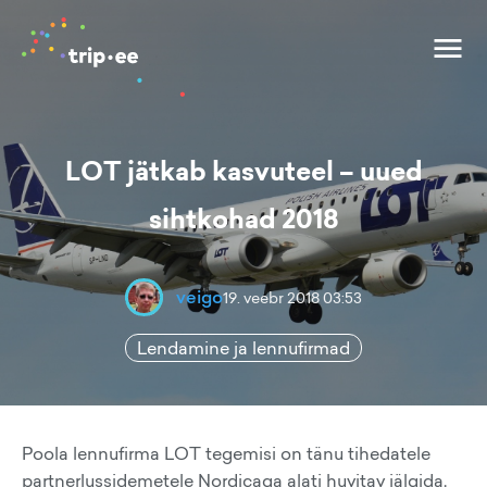
LOT jätkab kasvuteel – uued
sihtkohad 2018
veigo
19. veebr 2018 03:53
Lendamine ja lennufirmad
Poola lennufirma LOT tegemisi on tänu tihedatele
partnerlussidemetele Nordicaga alati huvitav jälgida.