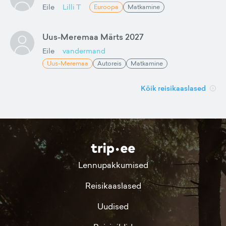
Eile
Lilli T
Euroopa
Matkamine
Uus-Meremaa Märts 2027
Eile
vandermand
Uus-Meremaa
Autoreis
Matkamine
Kõik reisikaaslased
Lennupakkumised
Reisikaaslased
Uudised