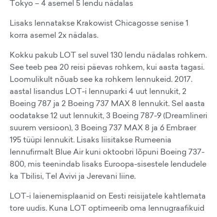
Tokyo – 4 asemel 5 lendu nädalas
Lisaks lennatakse Krakowist Chicagosse senise 1
korra asemel 2x nädalas.
Kokku pakub LOT sel suvel 130 lendu nädalas rohkem.
See teeb pea 20 reisi päevas rohkem, kui aasta tagasi.
Loomulikult nõuab see ka rohkem lennukeid. 2017.
aastal lisandus LOT-i lennuparki 4 uut lennukit, 2
Boeing 787 ja 2 Boeing 737 MAX 8 lennukit. Sel aasta
oodatakse 12 uut lennukit, 3 Boeing 787-9 (Dreamlineri
suurem versioon), 3 Boeing 737 MAX 8 ja 6 Embraer
195 tüüpi lennukit. Lisaks liisitakse Rumeenia
lennufirmalt Blue Air kuni oktoobri lõpuni Boeing 737-
800, mis teenindab lisaks Euroopa-sisestele lendudele
ka Tbilisi, Tel Avivi ja Jerevani liine.
LOT-i laienemisplaanid on Eesti reisijatele kahtlemata
tore uudis. Kuna LOT optimeerib oma lennugraafikuid