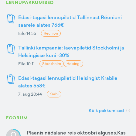
LENNUPAKKUMISED
Edasi-tagasi lennupiletid Tallinnast Réunioni
saarele alates 766€
Eile 14:55
Reunion
Tallinki kampaania: laevapiletid Stockholmi ja
Helsingisse kuni -30%
Eile 10:11
Stockholm
Helsingi
Edasi-tagasi lennupiletid Helsingist Krabile
alates 658€
7. aug 20:44
Krabi
Kõik pakkumised
FOORUM
Plaanis nädalane reis oktoobri alguses.Kas