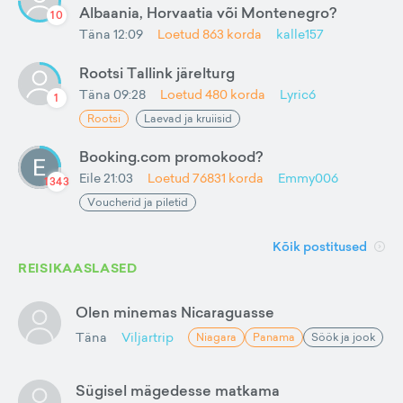
Albaania, Horvaatia või Montenegro?
10
Täna 12:09
Loetud
863
korda
kalle157
Rootsi Tallink järelturg
Täna 09:28
Loetud
480
korda
Lyric6
1
Rootsi
Laevad ja kruiisid
Booking.com promokood?
Eile 21:03
Loetud
76831
korda
Emmy006
1343
Voucherid ja piletid
Kõik postitused
REISIKAASLASED
Olen minemas Nicaraguasse
Täna
Viljartrip
Niagara
Panama
Söök ja jook
Sügisel mägedesse matkama