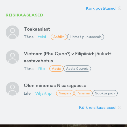
Kõik postitused
REISIKAASLASED
Toakaaslast
Täna
teisi
Aafrika
Lihtsalt puhkusereis
Vietnam (Phu Quoc?) v Filipiinid: jõulud+
aastavahetus
Täna
Rtc
Aasia
Aastalõpureis
Olen minemas Nicaraguasse
Eile
Viljartrip
Niagara
Panama
Söök ja jook
Kõik reisikaaslased