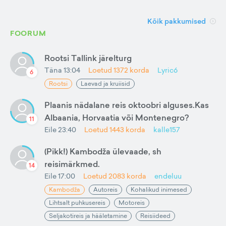
Kõik pakkumised
FOORUM
Rootsi Tallink järelturg
Täna 13:04
Loetud
1372
korda
Lyric6
6
Rootsi
Laevad ja kruiisid
Plaanis nädalane reis oktoobri alguses.Kas
Albaania, Horvaatia või Montenegro?
11
Eile 23:40
Loetud
1443
korda
kalle157
(Pikk!) Kambodža ülevaade, sh
reisimärkmed.
14
Eile 17:00
Loetud
2083
korda
endeluu
Kambodža
Autoreis
Kohalikud inimesed
Lihtsalt puhkusereis
Motoreis
Seljakotireis ja hääletamine
Reisiideed