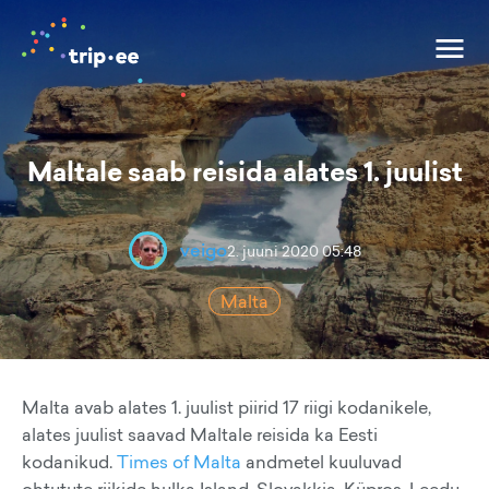
Maltale saab reisida alates 1. juulist
veigo
2. juuni 2020 05:48
Malta
Malta avab alates 1. juulist piirid 17 riigi kodanikele,
alates juulist saavad Maltale reisida ka Eesti
kodanikud.
Times of Malta
andmetel kuuluvad