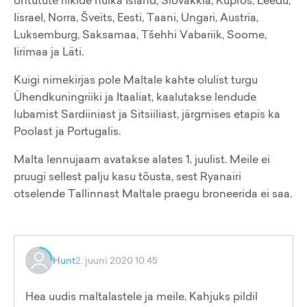
ohtutute riikide hulka Island, Slovakkia, Küpros, Leedu,
Iisrael, Norra, Šveits, Eesti, Taani, Ungari, Austria,
Luksemburg, Saksamaa, Tšehhi Vabariik, Soome,
Iirimaa ja Läti.
Kuigi nimekirjas pole Maltale kahte olulist turgu
Ühendkuningriiki ja Itaaliat, kaalutakse lendude
lubamist Sardiiniast ja Sitsiiliast, järgmises etapis ka
Poolast ja Portugalis.
Malta lennujaam avatakse alates 1. juulist. Meile ei
pruugi sellest palju kasu tõusta, sest Ryanairi
otselende Tallinnast Maltale praegu broneerida ei saa.
Hunt
2. juuni 2020 10:45
Hea uudis maltalastele ja meile. Kahjuks pildil