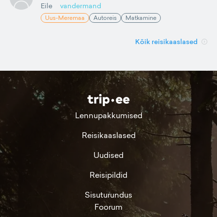
Eile
vandermand
Uus-Meremaa
Autoreis
Matkamine
Kõik reisikaaslased
Lennupakkumised
Reisikaaslased
Uudised
Reisipildid
Sisuturundus
Foorum