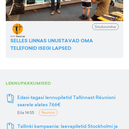
Sisuturundus
SELLES LINNAS UNUSTAVAD OMA
TELEFONID ISEGI LAPSED
LENNUPAKKUMISED
Edasi-tagasi lennupiletid Tallinnast Réunioni
saarele alates 766€
Eile 14:55
Reunion
Tallinki kampaania: laevapiletid Stockholmi ja