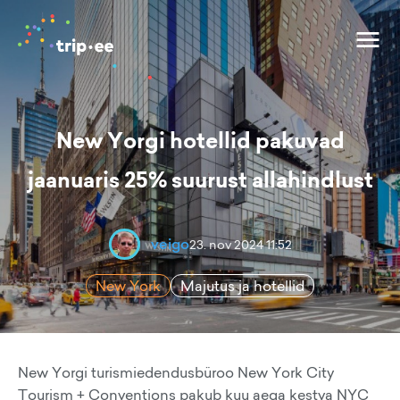
New Yorgi hotellid pakuvad
jaanuaris 25% suurust allahindlust
veigo
23. nov 2024 11:52
New York
Majutus ja hotellid
New Yorgi turismiedendusbüroo New York City
Tourism + Conventions pakub kuu aega kestva NYC