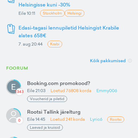
Helsingisse kuni -30%
Eile 10:11
Stockholm
Helsingi
Edasi-tagasi lennupiletid Helsingist Krabile
alates 658€
7. aug 20:44
Krabi
Kõik pakkumised
FOORUM
Booking.com promokood?
Eile 21:03
Loetud
76808
korda
Emmy006
1343
Voucherid ja piletid
Rootsi Tallink järelturg
Eile 14:45
Loetud
241
korda
Lyric6
Rootsi
0
Laevad ja kruiisid