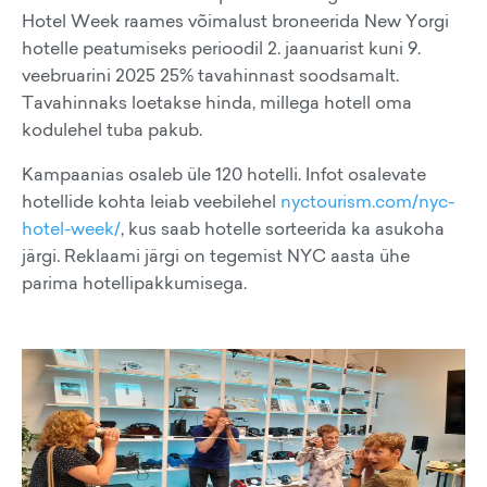
Hotel Week raames võimalust broneerida New Yorgi
hotelle peatumiseks perioodil 2. jaanuarist kuni 9.
veebruarini 2025 25% tavahinnast soodsamalt.
Tavahinnaks loetakse hinda, millega hotell oma
kodulehel tuba pakub.
Kampaanias osaleb üle 120 hotelli. Infot osalevate
hotellide kohta leiab veebilehel
nyctourism.com/nyc-
hotel-week/
, kus saab hotelle sorteerida ka asukoha
järgi. Reklaami järgi on tegemist NYC aasta ühe
parima hotellipakkumisega.