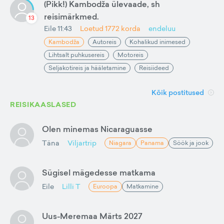
(Pikk!) Kambodža ülevaade, sh
reisimärkmed.
13
Eile 11:43
Loetud
1772
korda
endeluu
Kambodža
Autoreis
Kohalikud inimesed
Lihtsalt puhkusereis
Motoreis
Seljakotireis ja hääletamine
Reisiideed
Kõik postitused
REISIKAASLASED
Olen minemas Nicaraguasse
Täna
Viljartrip
Niagara
Panama
Söök ja jook
Sügisel mägedesse matkama
Eile
Lilli T
Euroopa
Matkamine
Uus-Meremaa Märts 2027