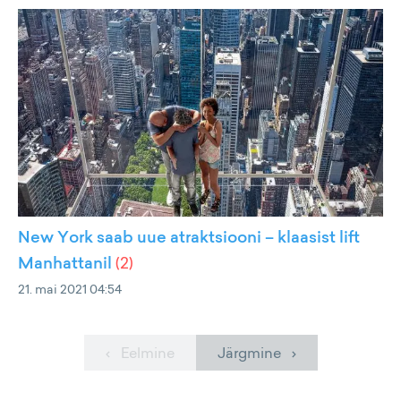
New York saab uue atraktsiooni – klaasist lift
Manhattanil
(
2
)
21. mai 2021 04:54
‹ Eelmine
Järgmine ›