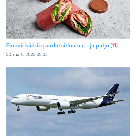
Finnair kärbib pardatoitlustust - ja patju
(
11
)
30. märts 2023 08:03