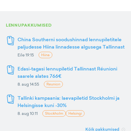
LENNUPAKKUMISED
China Southerni soodushinnad lennupiletitele
paljudesse Hiina linnadesse algusega Tallinnast
Eile 19:15
Hiina
Edasi-tagasi lennupiletid Tallinnast Réunioni
saarele alates 766€
8. aug 14:55
Reunion
Tallinki kampaania: laevapiletid Stockholmi ja
Helsingisse kuni -30%
8. aug 10:11
Stockholm
Helsingi
Kõik pakkumised