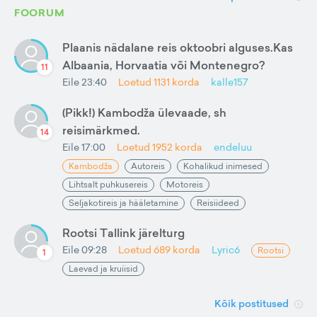
FOORUM
Plaanis nädalane reis oktoobri alguses.Kas
Albaania, Horvaatia või Montenegro?
11
Eile 23:40
Loetud
1131
korda
kalle157
(Pikk!) Kambodža ülevaade, sh
reisimärkmed.
14
Eile 17:00
Loetud
1952
korda
endeluu
Kambodža
Autoreis
Kohalikud inimesed
Lihtsalt puhkusereis
Motoreis
Seljakotireis ja hääletamine
Reisiideed
Rootsi Tallink järelturg
Eile 09:28
Loetud
689
korda
Lyric6
Rootsi
1
Laevad ja kruiisid
Kõik postitused