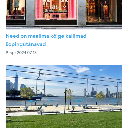
Need on maailma kõige kallimad
šopingutänavad
9. apr 2024 07:18