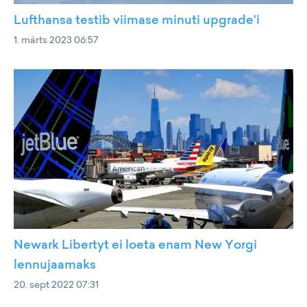
Lufthansa testib viimase minuti upgrade'i
1. märts 2023 06:57
Newark Libertyt ei loeta enam New Yorgi
lennujaamaks
20. sept 2022 07:31