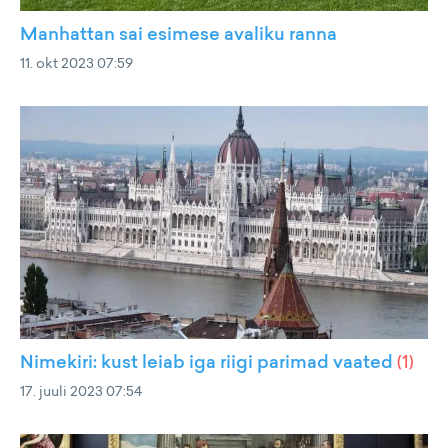
Manhattan sai esimese avaliku ranna
11. okt 2023 07:59
Nimekiri: kust leiab iga riigi parimad vaated
(
1
)
17. juuli 2023 07:54