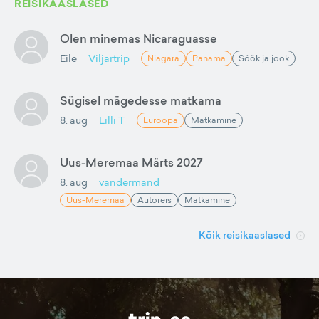
REISIKAASLASED
Olen minemas Nicaraguasse
Eile
Viljartrip
Niagara
Panama
Söök ja jook
Sügisel mägedesse matkama
8. aug
Lilli T
Euroopa
Matkamine
Uus-Meremaa Märts 2027
8. aug
vandermand
Uus-Meremaa
Autoreis
Matkamine
Kõik reisikaaslased