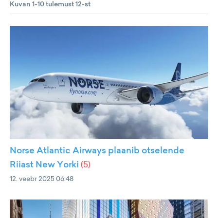
Kuvan 1-10 tulemust 12-st
Norse Atlantic Airways plaanib otselende
Riiast New Yorki
(
5
)
12. veebr 2025 06:48