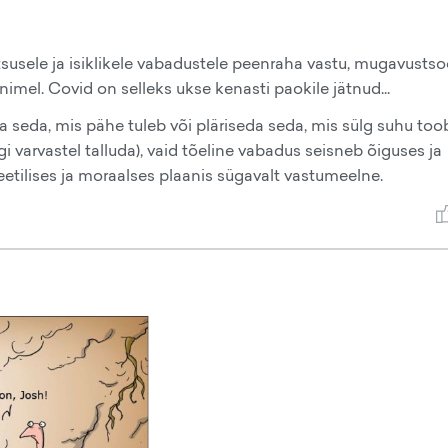
usele ja isiklikele vabadustele peenraha vastu, mugavustso
imel. Covid on selleks ukse kenasti paokile jätnud...
a seda, mis pähe tuleb või pläriseda seda, mis sülg suhu too
i varvastel talluda), vaid tõeline vabadus seisneb õiguses ja
eetilises ja moraalses plaanis sügavalt vastumeelne.