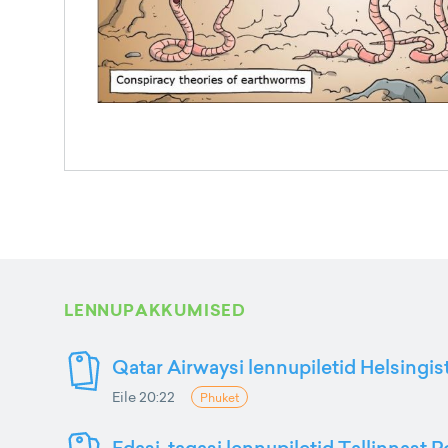
LENNUPAKKUMISED
Qatar Airwaysi lennupiletid Helsingis
Eile 20:22
Phuket
Edasi-tagasi lennupiletid Tallinnast P