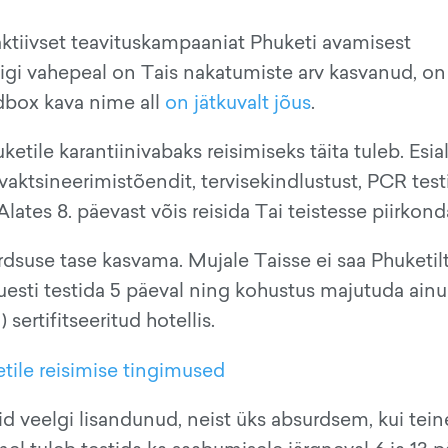
aktiivset teavituskampaaniat Phuketi avamisest
uigi vahepeal on Tais nakatumiste arv kasvanud, on 
dbox kava nime all
on jätkuvalt jõus
.
le karantiinivabaks reisimiseks täita tuleb. Esial
 vaktsineerimistõendit, tervisekindlustust, PCR test
lates 8. päevast võis reisida Tai teistesse piirkon
rdsuse tase kasvama. Mujale Taisse ei saa Phuketilt
uesti testida 5 päeval ning kohustus majutuda ain
sertifitseeritud hotellis.
tile reisimise tingimused
d veelgi lisandunud, neist üks absurdsem, kui tein