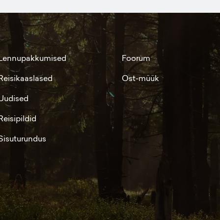
Lennupakkumised
Foorum
Reisikaaslased
Ost-müük
Uudised
Reisipildid
Sisuturundus