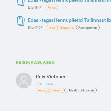
Eile 19:17
Porto
Edasi-tagasi lennupiletid Tallinnast Ib
Eile 17:07
Ibiza
Hispaania
Rannapuhkus
REISIKAASLASED
Reis Vietnami
Eile
Karu
Aasia
Vietnam
Lihtsalt puhkusereis