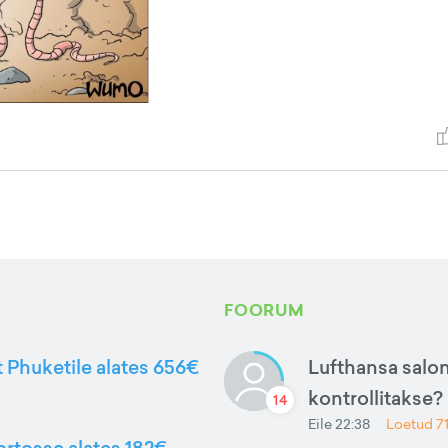
FOORUM
t Phuketile alates 656€
Lufthansa salon
kontrollitakse?
14
Eile 22:38
Loetud
7
ortosse alates 182€