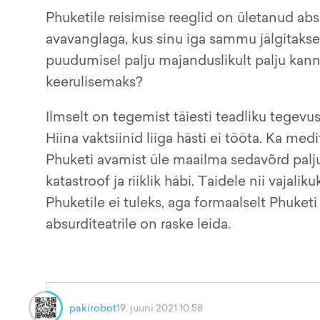
Phuketile reisimise reeglid on ületanud ab
avavanglaga, kus sinu iga sammu jälgitakse.
puudumisel palju majanduslikult palju kanna
keerulisemaks?
Ilmselt on tegemist täiesti teadliku tegevu
Hiina vaktsiinid liiga hästi ei tööta. Ka me
Phuketi avamist üle maailma sedavõrd palju
katastroof ja riiklik häbi. Taidele nii vajali
Phuketile ei tuleks, aga formaalselt Phuketi
absurditeatrile on raske leida.
pakirobot
19. juuni 2021 10:58