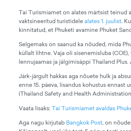
Tai Turismiamet on alates märtsist teinud 
vaktsineeritud turistidele
alates 1. juulist
. K
kinnitatud, et Phuketi avamine Phuket San
Selgemaks on saanud ka nõuded, mida Phuketi
küllalt lihtne. Vaja oli sisenemisluba (COE),
lennujaamas ja jälgimisäppi Thailand Plus. A
Järk-järgult hakkas aga nõuete hulk ja absu
enne 15. päeva, lisandus kohustus ennast u
(Thailand Safety and Health Administration) 
Vaata lisaks:
Tai Turismiamet avaldas Phuke
Aga nagu kirjutab
Bangkok Post
, on nõudei