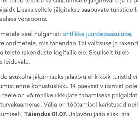
mel tuleb testida ka saabumisele järgneval 6 ja 13 p
jaid). Lisaks sellele jälgitakse saabuvate turistide l
elses versioonis.
metele veel hulganisti
ohtlikke juurdepääsulube
,
e andmetele, mis tähendab Tai valitsuse ja rakend
a teiste rakenduste logifailidele. Sisuliselt tuleb
 leiduvale.
ide asukoha jälgimiseks jalavõru ehk kõik turistid v
umist enne kohustuslikku 14 päevast viibimist pole
teele on võimalike rikkujate tabamiseks paigaldat
turvakaamerad. Välja on töötamisel karistused nei
Täiendus 01.07.
kumiselt.
Jalavõru jääb siiski ära.