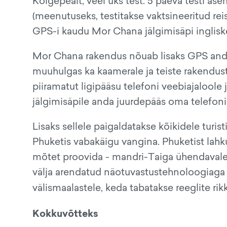
Kõigepealt, veel üks test. 5 päeva testi ase
(meenutuseks, testitakse vaktsineeritud reisi
GPS-i kaudu Mor Chana jälgimisäpi ingliske
Mor Chana rakendus nõuab lisaks GPS and
muuhulgas ka kaamerale ja teiste rakendust
piiramatut ligipääsu telefoni veebiajaloole j
jälgimisäpile anda juurdepääs oma telefonis
Lisaks sellele paigaldatakse kõikidele turist
Phuketis vabakäigu vangina. Phuketist lahk
mõtet proovida - mandri-Taiga ühendavale 
välja arendatud näotuvastustehnoloogiaga 
välismaalastele, keda tabatakse reeglite rik
Kokkuvõtteks