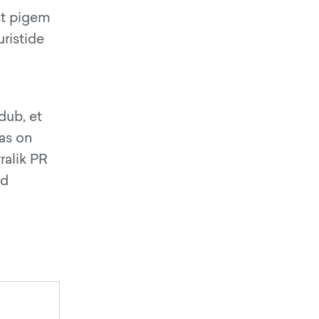
st pigem
uristide
dub, et
mas on
ralik PR
id