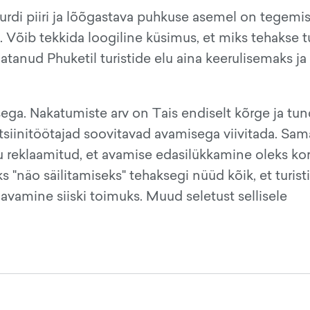
surdi piiri ja lõõgastava puhkuse asemel on tegemi
 Võib tekkida loogiline küsimus, et miks tehakse t
tanud Phuketil turistide elu aina keerulisemaks ja
sega. Nakatumiste arv on Tais endiselt kõrge ja tun
ditsiinitöötajad soovitavad avamisega viivitada. Sa
 reklaamitud, et avamise edasilükkamine oleks kor
kuks "näo säilitamiseks" tehaksegi nüüd kõik, et turist
 avamine siiski toimuks. Muud seletust sellisele