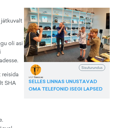
jätkuvalt
gu oli asi
i
dadesse.
Sisuturundus
 reisida
SELLES LINNAS UNUSTAVAD
ult SHA
OMA TELEFONID ISEGI LAPSED
e.