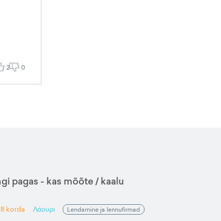
2
0
gi pagas - kas mõõte / kaalu
18
korda
Λάουρι
Lendamine ja lennufirmad