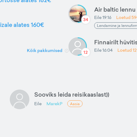
Air baltic lenn
Eile 19:16
Loetud
59
34
izale alates 160€
Lendamine ja lennufir
Finnairilt hüviti
Eile 16:04
Loetud
1
Kõik pakkumised
12
Sooviks leida reisikaaslast))
Eile
MarekP
Aasia