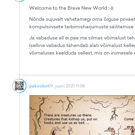
Welcome to the Brave New World :-))
Nõnda sujuvalt vahetamegi oma õiguse privaats
kompulsiivsete tarbimisharjumuste säilitamise n
Ja vabaduse all ei pea ma silmas võimalust teh
(selline vabadus tähendab alati võimalust kelleg
võimaluses keelduda sellest, mis on inimesele 
pakirobot
19. juuni 2021 11:08