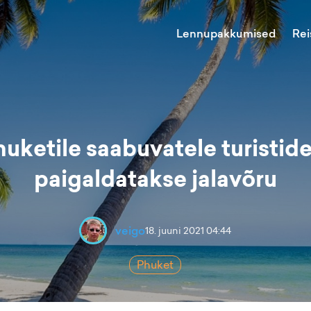
Lennupakkumised
Rei
huketile saabuvatele turistide
paigaldatakse jalavõru
veigo
18. juuni 2021 04:44
Phuket