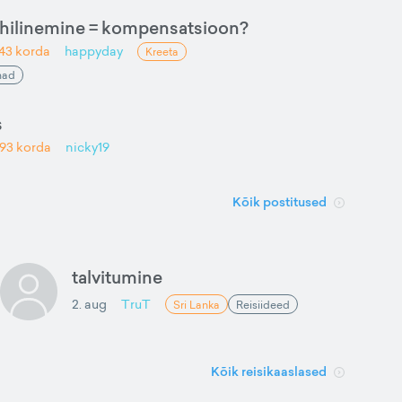
u hilinemine = kompensatsioon?
43
korda
happyday
Kreeta
mad
s
293
korda
nicky19
Kõik postitused
talvitumine
2. aug
TruT
Sri Lanka
Reisiideed
Kõik reisikaaslased