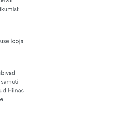
äeval
iikumist
use looja
iibivad
 samuti
ud Hiinas
le