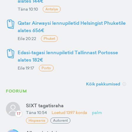
alates 144€
Täna 10:10
Antalya
Qatar Airwaysi lennupiletid Helsingist Phuketile
alates 656€
Eile 20:22
Phuket
Edasi-tagasi lennupiletid Tallinnast Portosse
alates 182€
Eile 19:17
Porto
Kõik pakkumised
FOORUM
SIXT tagatisraha
Täna 10:54
Loetud
1397
korda
palm
17
Hispaania
Autorent