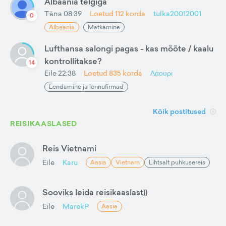
Albaania telgiga
Täna 08:39
Loetud
112
korda
tulka20012001
0
Albaania
Matkamine
Lufthansa salongi pagas - kas mõõte / kaalu
kontrollitakse?
14
Eile 22:38
Loetud
835
korda
Λάουρι
Lendamine ja lennufirmad
Kõik postitused
REISIKAASLASED
Reis Vietnami
Eile
Karu
Aasia
Vietnam
Lihtsalt puhkusereis
Sooviks leida reisikaaslast))
Eile
MarekP
Aasia