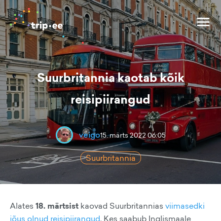
Suurbritannia kaotab kõik
reisipiirangud
veigo
15. märts 2022 06:05
Suurbritannia
Alates
18. märtsist
kaovad Suurbritannias
viimasedki
jõus olnud reisipiirangud
. Kes saabub Inglismaale