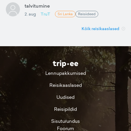
talvitumine
2. aug
TruT
Sri Lanka
Reisiideed
Kõik reisikaaslased
Lennupakkumised
Reisikaaslased
Uudised
Reisipildid
Sisuturundus
Foorum