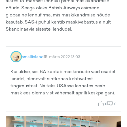
alates 16. märtsist lennuki pardal maskikandmise
nõude. Seega oleks British Airways esimene
globaalne lennufirma, mis maskikandmise nõude
kasutab. SAS-i puhul kehtib maskivabastus ainult
Skandinaavia sisestel lendudel.
smallisland
15. märts 2022 13:03
Kui üldse, siis BA kaotab maskinõude vaid osadel
liinidel, olenevalt sihtkohas kehtivatest
tingimustest. Näiteks USAsse lennates peab
mask ees olema vist vähemalt aprilli keskpaigani.
0
0