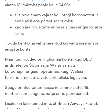
alates 18. märtsist peale kella 04:00:
siis pole enam vaja teha ühtegi koroonatesti ei
enne reisi ega pärast saabumist;
kaob ära nõue täite enne reisi passenger locator
form.
Toodu kehtib nii vaktsineeritud kui vaktsineerimata
reisijate kohta.
Mainitud nõuded on Inglismaa kohta, kuid BBC
andmetel on Šotimaa ja Wales samuti
koroonapiiranguid lõpetamas, kuigi Walesi
tervishoiuministri arvates oli selleks liiga vara.
Seega on Suurbritanniasse reisimine alates 18.
märtsist samasugune, nagu enne pandeemiat.
Lisaks on läbi käinud info, et British Airways kaotab