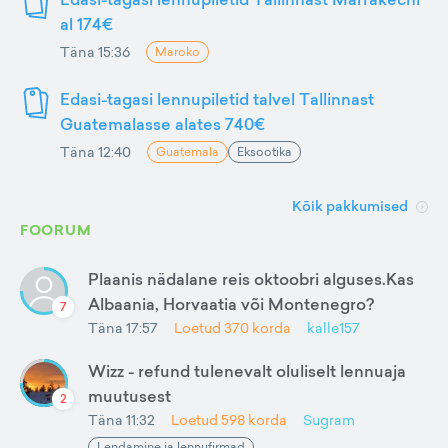
al 174€
Täna 15:36
Maroko
Edasi-tagasi lennupiletid talvel Tallinnast
Guatemalasse alates 740€
Täna 12:40
Guatemala
Eksootika
Kõik pakkumised
FOORUM
Plaanis nädalane reis oktoobri alguses.Kas
Albaania, Horvaatia või Montenegro?
7
Täna 17:57
Loetud
370
korda
kalle157
Wizz - refund tulenevalt oluliselt lennuaja
muutusest
2
Täna 11:32
Loetud
598
korda
Sugram
Lendamine ja lennufirmad