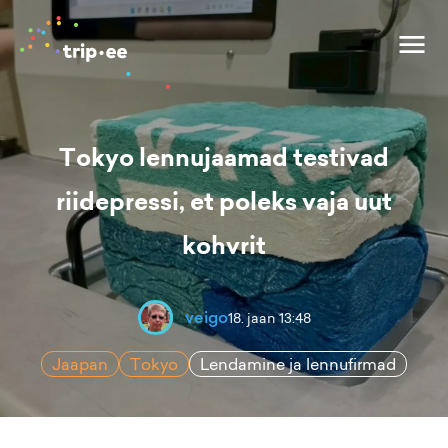
Tokyo lennujaamad testivad
riidepressi, et poleks vaja uut
kohvrit
veigo
18. jaan 13:48
Jaapan
Tokyo
Lendamine ja lennufirmad