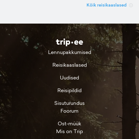
Kõik reisikaaslased
Lennupakkumised
Reisikaaslased
Uudised
Reisipildid
Sisuturundus
Foorum
Ost-müük
Mis on Trip