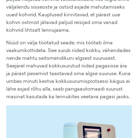
väljalendu sisseoste ja ostsid asjade mahutamiseks
uued kohvrid. Kauplused kinnitavad, et pärast uue
kohvri ostmist jätavad paljud reisijad oma vanad
kohvrid lihtsalt lennujaama.
Nüüd on välja töötatud seade, mis töötab ilma
vaakumkottideta. See surub riided kokku, vähendades
nende mahtu seitsmendikuni algsest suurusest.
Seejärel mahuvad kokkusurutud riided pagasisse ära
ja pärast pesemist taastavad oma algse suuruse. Kuna
umbes minuti kestva kokkusurumisprotsessi käigus ei
lähe asjad rõhu alla, saab pangaautomaadi suurust
masinat kasutada ka lennukites veetava pagasi jaoks.