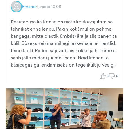
Emand
4. veebr 10:08
Kasutan ise ka kodus nn.riiete kokkuvajutamise
tehnikat enne lendu. Pakin koti( mul on pehme
kangaga, mitte plastik ümbris) ära ja siis panen ta
külili ööseks seisma millegi raskema alla( hantlid,
teine kott). Riided vajuvad siis kokku ja hommikul
saab jälle midagi juurde lisada...Neid lifehacke
käsipagasiga lendamiseks on tegelikult ju veelgi!
0
0