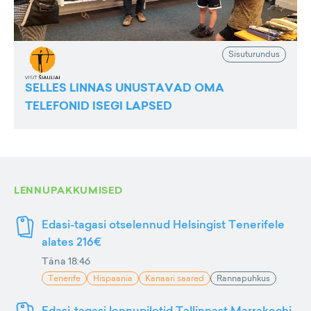
Sisuturundus
SELLES LINNAS UNUSTAVAD OMA
TELEFONID ISEGI LAPSED
LENNUPAKKUMISED
Edasi-tagasi otselennud Helsingist Tenerifele
alates 216€
Täna 18:46
Tenerife
Hispaania
Kanaari saared
Rannapuhkus
Edasi-tagasi lennupiletid Tallinnast Marrakechi