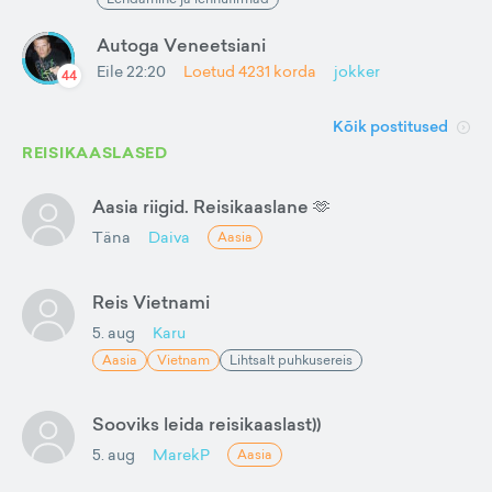
Autoga Veneetsiani
Eile 22:20
Loetud
4231
korda
jokker
44
Kõik postitused
REISIKAASLASED
Aasia riigid. Reisikaaslane 🫶
Täna
Daiva
Aasia
Reis Vietnami
5. aug
Karu
Aasia
Vietnam
Lihtsalt puhkusereis
Sooviks leida reisikaaslast))
5. aug
MarekP
Aasia