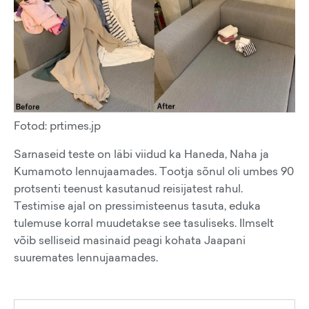
Fotod: prtimes.jp
Sarnaseid teste on läbi viidud ka Haneda, Naha ja
Kumamoto lennujaamades. Tootja sõnul oli umbes 90
protsenti teenust kasutanud reisijatest rahul.
Testimise ajal on pressimisteenus tasuta, eduka
tulemuse korral muudetakse see tasuliseks. Ilmselt
võib selliseid masinaid peagi kohata Jaapani
suuremates lennujaamades.