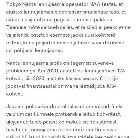
Tokyo Narita lennujaama operaator NAA teatas, et
alustas lennujaamas riidepressimismasinate testi, et
aidata reisijatel oma pagasit paremini pakkida.
Teenuse mõte seisneb selles, et reisijad ei peaks enne
väljalendu ostetud esemete jaoks uusi kohvreid
ostma, kuna paljud inimesed jätavad vanad kohvrid
sel põhjusel lennujaama.
Narita lennujaama jaoks on tegemist süveneva
probleemiga. Kui 2020. aastal leiti lennujaamast 124
kohvrit, siis 2023. aastaks kasvas see arv 811-ni ja
jooksval finantsaastal on maha jäetud juba 1034
kohvrit.
Jaapani politsei andmetel tulevad omanikud järele
vaid umbes kümnele protsendile leitud kohvritest,
ülejäänud tuleb pärast kolmekuulist hoiustamist
hävitada. Lennujaama operaatori sõnul kuuluvad
paljud hüljatud kohvrid välisturistidele, kes tegid enne