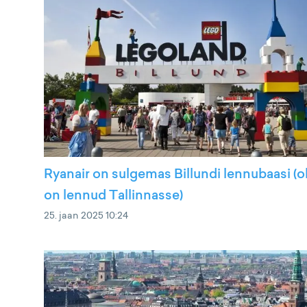
Ryanair on sulgemas Billundi lennubaasi (
on lennud Tallinnasse)
25. jaan 2025 10:24