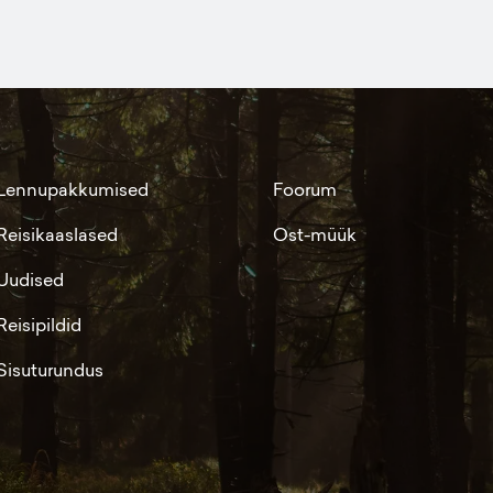
Lennupakkumised
Foorum
Reisikaaslased
Ost-müük
Uudised
Reisipildid
Sisuturundus