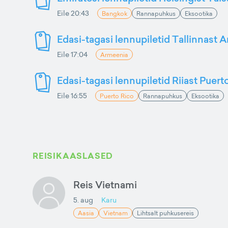
Eile 20:43
Bangkok
Rannapuhkus
Eksootika
Edasi-tagasi lennupiletid Tallinnast 
Eile 17:04
Armeenia
Edasi-tagasi lennupiletid Riiast Puer
Eile 16:55
Puerto Rico
Rannapuhkus
Eksootika
REISIKAASLASED
Reis Vietnami
5. aug
Karu
Aasia
Vietnam
Lihtsalt puhkusereis