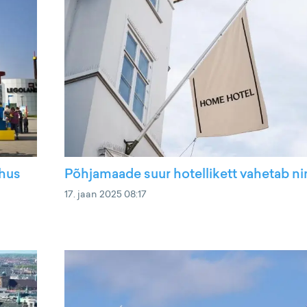
ohus
Põhjamaade suur hotellikett vahetab n
17. jaan 2025 08:17