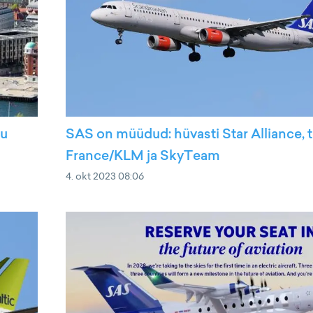
tu
SAS on müüdud: hüvasti Star Alliance, t
France/KLM ja SkyTeam
4. okt 2023 08:06