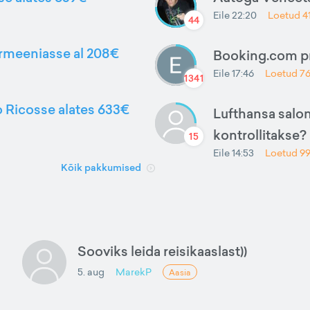
Eile 22:20
Loetud
4
44
Armeeniasse al 208€
Booking.com 
Eile 17:46
Loetud
7
1341
to Ricosse alates 633€
Lufthansa salon
kontrollitakse?
15
Eile 14:53
Loetud
9
Kõik pakkumised
Sooviks leida reisikaaslast))
5. aug
MarekP
Aasia