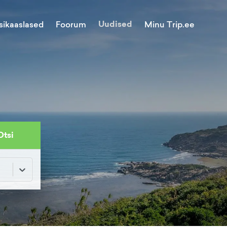
Uudised
Minu Trip.ee
sikaaslased
Foorum
Otsi