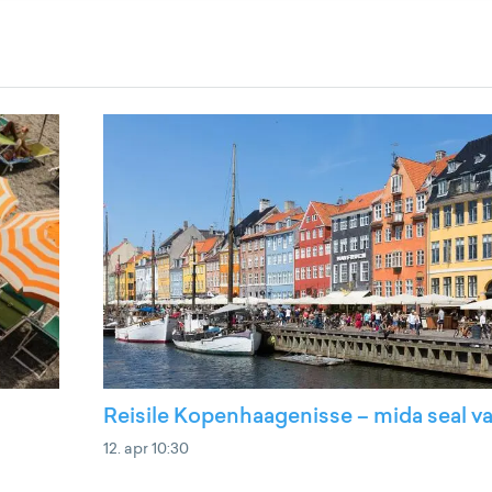
Reisile Kopenhaagenisse – mida seal v
12. apr 10:30