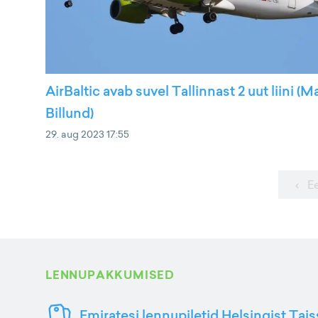
AirBaltic avab suvel Tallinnast 2 uut liini (Ma
Billund)
29. aug 2023 17:55
‹ E
LENNUPAKKUMISED
Emiratesi lennupiletid Helsingist Tai