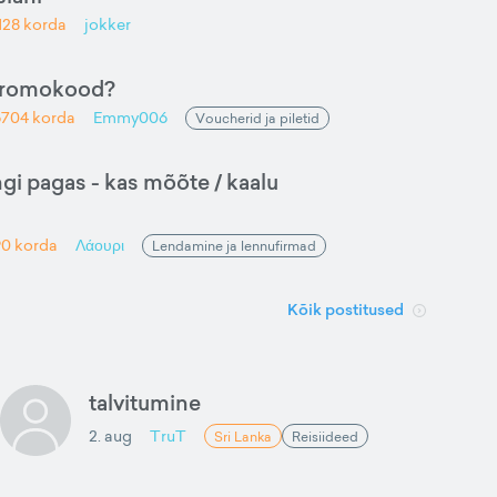
128
korda
jokker
promokood?
6704
korda
Emmy006
Voucherid ja piletid
gi pagas - kas mõõte / kaalu
90
korda
Λάουρι
Lendamine ja lennufirmad
Kõik postitused
talvitumine
2. aug
TruT
Sri Lanka
Reisiideed