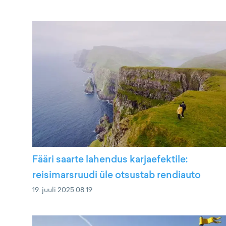
Fääri saarte lahendus karjaefektile:
reisimarsruudi üle otsustab rendiauto
19. juuli 2025 08:19