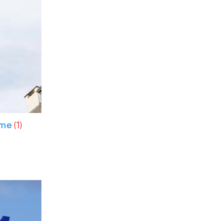
ime
(
1
)