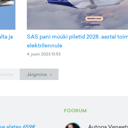
lta ja
SAS pani müüki piletid 2028. aastal toi
elektrilennule
4. juuni 2023 13:53
elmine
Järgmine ›
FOORUM
sse alates 659€
Autoga Veneets