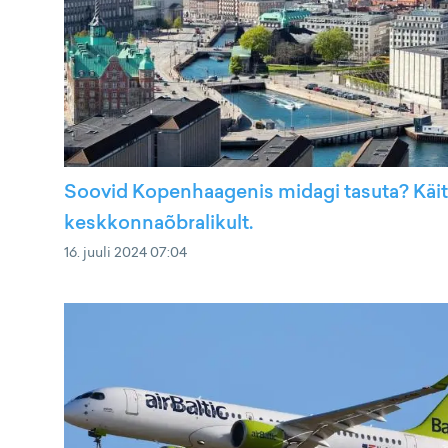
Soovid Kopenhaagenis midagi tasuta? Käi
keskkonnaõbralikult.
16. juuli 2024 07:04