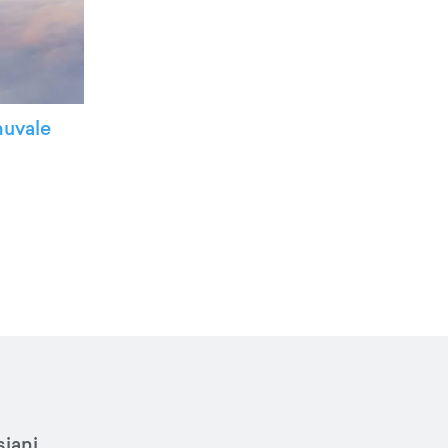
muvale
iani