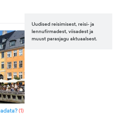
Uudised reisimisest, reisi- ja
lennufirmadest, viisadest ja
muust parasjagu aktuaalsest.
aadata?
(
1
)