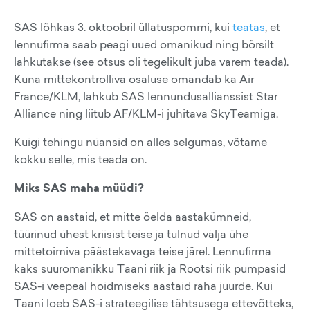
SAS lõhkas 3. oktoobril üllatuspommi, kui
teatas
, et
lennufirma saab peagi uued omanikud ning börsilt
lahkutakse (see otsus oli tegelikult juba varem teada).
Kuna mittekontrolliva osaluse omandab ka Air
France/KLM, lahkub SAS lennundusallianssist Star
Alliance ning liitub AF/KLM-i juhitava SkyTeamiga.
Kuigi tehingu nüansid on alles selgumas, võtame
kokku selle, mis teada on.
Miks SAS maha müüdi?
SAS on aastaid, et mitte öelda aastakümneid,
tüürinud ühest kriisist teise ja tulnud välja ühe
mittetoimiva päästekavaga teise järel. Lennufirma
kaks suuromanikku Taani riik ja Rootsi riik pumpasid
SAS-i veepeal hoidmiseks aastaid raha juurde. Kui
Taani loeb SAS-i strateegilise tähtsusega ettevõtteks,