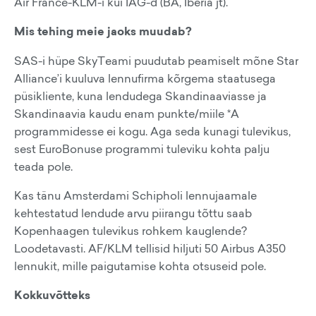
Air France-KLM-i kui IAG-d (BA, Iberia jt).
Mis tehing meie jaoks muudab?
SAS-i hüpe SkyTeami puudutab peamiselt mõne Star
Alliance’i kuuluva lennufirma kõrgema staatusega
püsikliente, kuna lendudega Skandinaaviasse ja
Skandinaavia kaudu enam punkte/miile *A
programmidesse ei kogu. Aga seda kunagi tulevikus,
sest EuroBonuse programmi tuleviku kohta palju
teada pole.
Kas tänu Amsterdami Schipholi lennujaamale
kehtestatud lendude arvu piirangu tõttu saab
Kopenhaagen tulevikus rohkem kauglende?
Loodetavasti. AF/KLM tellisid hiljuti 50 Airbus A350
lennukit, mille paigutamise kohta otsuseid pole.
Kokkuvõtteks