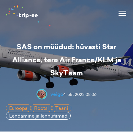
SAS on müüdud: hüvasti Star
Alliance, tere Air France/KLM ja
SkyTeam
veigo
4. okt 2023 08:06
Euroopa
Rootsi
Taani
Lendamine ja lennufirmad