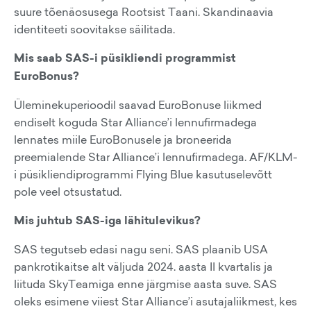
suure tõenäosusega Rootsist Taani. Skandinaavia
identiteeti soovitakse säilitada.
Mis saab SAS-i püsikliendi programmist
EuroBonus?
Üleminekuperioodil saavad EuroBonuse liikmed
endiselt koguda Star Alliance’i lennufirmadega
lennates miile EuroBonusele ja broneerida
preemialende Star Alliance’i lennufirmadega. AF/KLM-
i püsikliendiprogrammi Flying Blue kasutuselevõtt
pole veel otsustatud.
Mis juhtub SAS-iga lähitulevikus?
SAS tegutseb edasi nagu seni. SAS plaanib USA
pankrotikaitse alt väljuda 2024. aasta II kvartalis ja
liituda SkyTeamiga enne järgmise aasta suve. SAS
oleks esimene viiest Star Alliance’i asutajaliikmest, kes