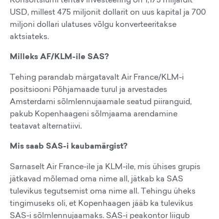
USD, millest 475 miljonit dollarit on uus kapital ja 700
miljoni dollari ulatuses võlgu konverteeritakse
aktsiateks.
Milleks AF/KLM-ile SAS?
Tehing parandab märgatavalt Air France/KLM-i
positsiooni Põhjamaade turul ja arvestades
Amsterdami sõlmlennujaamale seatud piiranguid,
pakub Kopenhaageni sõlmjaama arendamine
teatavat alternatiivi.
Mis saab SAS-i kaubamärgist?
Sarnaselt Air France-ile ja KLM-ile, mis ühises grupis
jätkavad mõlemad oma nime all, jätkab ka SAS
tulevikus tegutsemist oma nime all. Tehingu üheks
tingimuseks oli, et Kopenhaagen jääb ka tulevikus
SAS-i sõlmlennujaamaks. SAS-i peakontor liigub