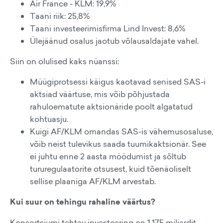
Air France - KLM: 19,9%
Taani riik: 25,8%
Taani investeerimisfirma Lind Invest: 8,6%
Ülejäänud osalus jaotub võlausaldajate vahel.
Siin on olulised kaks nüanssi:
Müügiprotsessi käigus kaotavad senised SAS-i
aktsiad väärtuse, mis võib põhjustada
rahuloematute aktsionäride poolt algatatud
kohtuasju.
Kuigi AF/KLM omandas SAS-is vähemusosaluse,
võib neist tulevikus saada tuumikaktsionär. See
ei juhtu enne 2 aasta möödumist ja sõltub
tururegulaatorite otsusest, kuid tõenäoliselt
sellise plaaniga AF/KLM arvestab.
Kui suur on tehingu rahaline väärtus?
Konsortsiumi tehtav investeering on 1,175 miljardit