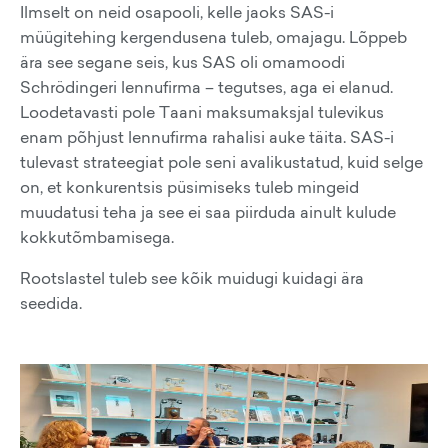
Ilmselt on neid osapooli, kelle jaoks SAS-i
müügitehing kergendusena tuleb, omajagu. Lõppeb
ära see segane seis, kus SAS oli omamoodi
Schrödingeri lennufirma – tegutses, aga ei elanud.
Loodetavasti pole Taani maksumaksjal tulevikus
enam põhjust lennufirma rahalisi auke täita. SAS-i
tulevast strateegiat pole seni avalikustatud, kuid selge
on, et konkurentsis püsimiseks tuleb mingeid
muudatusi teha ja see ei saa piirduda ainult kulude
kokkutõmbamisega.
Rootslastel tuleb see kõik muidugi kuidagi ära
seedida.