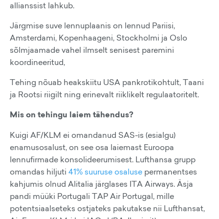
allianssist lahkub.
Järgmise suve lennuplaanis on lennud Pariisi,
Amsterdami, Kopenhaageni, Stockholmi ja Oslo
sõlmjaamade vahel ilmselt senisest paremini
koordineeritud,
Tehing nõuab heakskiitu USA pankrotikohtult, Taani
ja Rootsi riigilt ning erinevalt riiklikelt regulaatoritelt.
Mis on tehingu laiem tähendus?
Kuigi AF/KLM ei omandanud SAS-is (esialgu)
enamusosalust, on see osa laiemast Euroopa
lennufirmade konsolideerumisest. Lufthansa grupp
omandas hiljuti
41% suuruse osaluse
permanentses
kahjumis olnud Alitalia järglases ITA Airways. Äsja
pandi müüki Portugali TAP Air Portugal, mille
potentsiaalseteks ostjateks pakutakse nii Lufthansat,