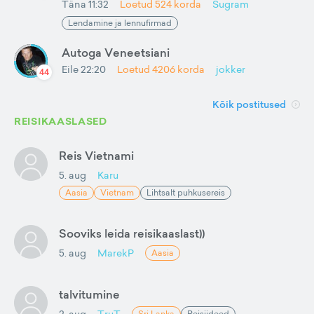
Täna 11:32
Loetud
524
korda
Sugram
Lendamine ja lennufirmad
Autoga Veneetsiani
Eile 22:20
Loetud
4206
korda
jokker
44
Kõik postitused
REISIKAASLASED
Reis Vietnami
5. aug
Karu
Aasia
Vietnam
Lihtsalt puhkusereis
Sooviks leida reisikaaslast))
5. aug
MarekP
Aasia
talvitumine
2. aug
TruT
Sri Lanka
Reisiideed