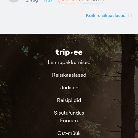
Kõik reisikaaslased
Lennupakkumised
Reisikaaslased
Uudised
Reisipildid
Sisuturundus
Foorum
Ost-müük