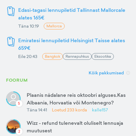
Edasi-tagasi lennupiletid Tallinnast Mallorcale
alates 165€
Täna 10:19
Mallorca
Emiratesi lennupiletid Helsingist Taisse alates
659€
Eile 20:43
Bangkok
Rannapuhkus
Eksootika
Kõik pakkumised
FOORUM
Plaanis nädalane reis oktoobri alguses.Kas
Albaania, Horvaatia või Montenegro?
5
Täna 14:41
Loetud
233
korda
kalle157
Wizz - refund tulenevalt oluliselt lennuaja
muutusest
2