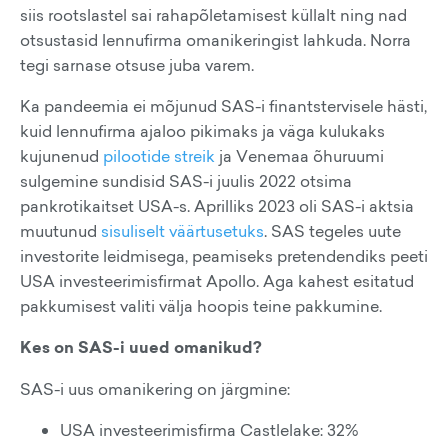
siis rootslastel sai rahapõletamisest küllalt ning nad
otsustasid lennufirma omanikeringist lahkuda. Norra
tegi sarnase otsuse juba varem.
Ka pandeemia ei mõjunud SAS-i finantstervisele hästi,
kuid lennufirma ajaloo pikimaks ja väga kulukaks
kujunenud
pilootide streik
ja Venemaa õhuruumi
sulgemine sundisid SAS-i juulis 2022 otsima
pankrotikaitset USA-s. Aprilliks 2023 oli SAS-i aktsia
muutunud
sisuliselt väärtusetuks
. SAS tegeles uute
investorite leidmisega, peamiseks pretendendiks peeti
USA investeerimisfirmat Apollo. Aga kahest esitatud
pakkumisest valiti välja hoopis teine pakkumine.
Kes on SAS-i uued omanikud?
SAS-i uus omanikering on järgmine:
USA investeerimisfirma Castlelake: 32%