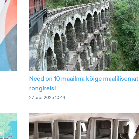
Need on 10 maailma kõige maalilisemat
rongireisi
27. apr 2025 10:44