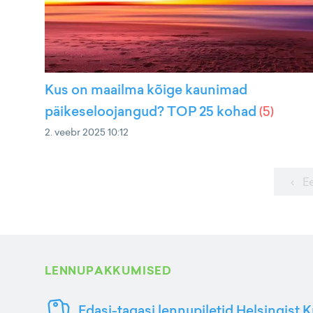
Kus on maailma kõige kaunimad
päikeseloojangud? TOP 25 kohad
(
5
)
2. veebr 2025 10:12
‹ E
LENNUPAKKUMISED
Edasi-tagasi lennupiletid Helsingist K