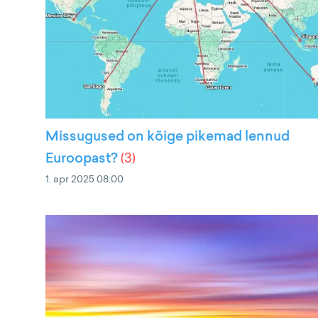
Missugused on kõige pikemad lennud
Euroopast?
(
3
)
1. apr 2025 08:00