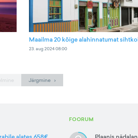
Maailma 20 kõige alahinnatumat sihtko
23. aug 2024 08:00
elmine
Järgmine ›
FOORUM
rabile alates 658€
Plaanis nädalan