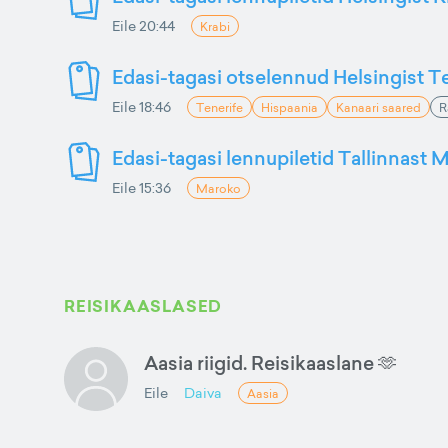
Eile 20:44
Krabi
Edasi-tagasi otselennud Helsingist Te
Eile 18:46
Tenerife
Hispaania
Kanaari saared
R
Edasi-tagasi lennupiletid Tallinnast M
Eile 15:36
Maroko
REISIKAASLASED
Aasia riigid. Reisikaaslane 🫶
Eile
Daiva
Aasia