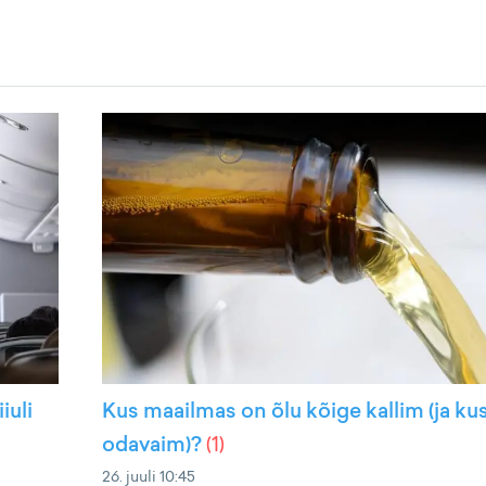
iuli
Kus maailmas on õlu kõige kallim (ja ku
odavaim)?
(
1
)
26. juuli 10:45