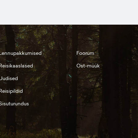
Lennupakkumised
Foorum
Reisikaaslased
Ost-müük
Uudised
Reisipildid
Sisuturundus