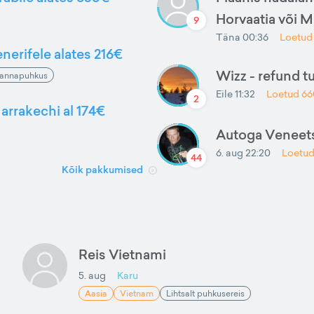
Horvaatia või 
9
Täna 00:36
Loetu
nerifele alates 216€
Wizz - refund t
annapuhkus
Eile 11:32
Loetud
66
2
arrakechi al 174€
Autoga Veneets
6. aug 22:20
Loetu
44
Kõik pakkumised
Reis Vietnami
5. aug
Karu
Aasia
Vietnam
Lihtsalt puhkusereis