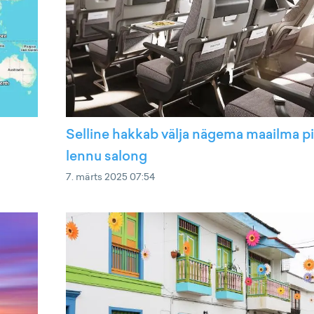
Selline hakkab välja nägema maailma p
lennu salong
7. märts 2025 07:54