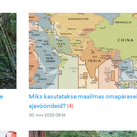
se
Miks kasutatakse maailmas omapärase
ajavööndeid?
(
4
)
30. nov 2025 08:16