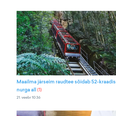
Maailma järseim raudtee sõidab 52-kraadi
nurga all
(
1
)
21. veebr 10:36