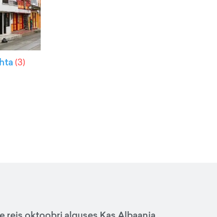
hta
(
3
)
e reis oktoobri alguses.Kas Albaania,