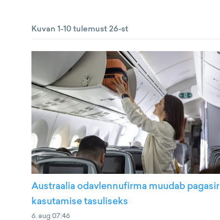
Kuvan 1-10 tulemust 26-st
Austraalia odavlennufirma muudab pagasiri
kasutamise tasuliseks
6. aug 07:46