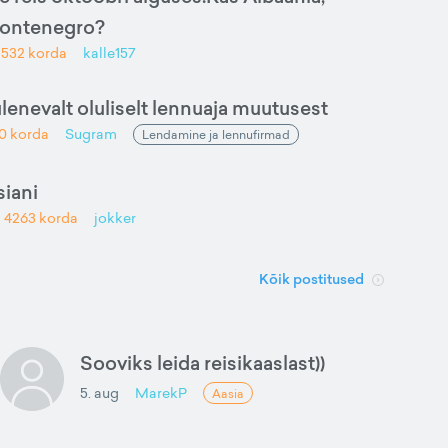
Montenegro?
d
532
korda
kalle157
ulenevalt oluliselt lennuaja muutusest
0
korda
Sugram
Lendamine ja lennufirmad
iani
d
4263
korda
jokker
Kõik postitused
Sooviks leida reisikaaslast))
5. aug
MarekP
Aasia