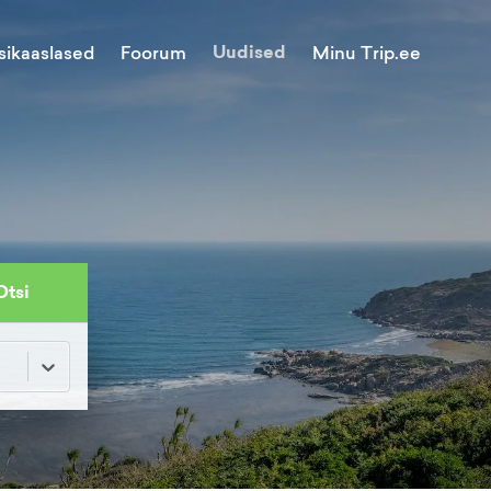
Uudised
Minu Trip.ee
sikaaslased
Foorum
Otsi