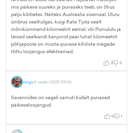
mis päikese suureks ja punaseks teeb, on õhus
palju kõrbetes. Näiteks Austraalia sisemaal. Uluru
ümbrus sealhulgas, kuigi Kata Tjuta sealt
mõnikümmend kilomeetrit eemal, või Purnululu ja
teised sealkandi kanjonid paar tuhat kilomeetrit
põhjapoole on musta-punase kihiliste mägede
tõttu loojangus efektsemad.
2
0
veigo
3. veebr 2025 09:06
Savannides on sageli samuti küllalt punased
päikeseloojangud.
0
1