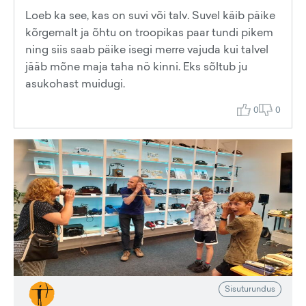
Loeb ka see, kas on suvi või talv. Suvel käib päike
kõrgemalt ja õhtu on troopikas paar tundi pikem
ning siis saab päike isegi merre vajuda kui talvel
jääb mõne maja taha nö kinni. Eks sõltub ju
asukohast muidugi.
0
0
Sisuturundus