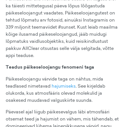
ka täiesti mittetegusa) päeva lõpus lõõgastuda
päikeseloojangut vaadates. Päikeseloojangutest on
tehtud lõpmatu arv fotosid, ainuüksi Instagramis on
339 miljonit teemaviidet #sunset. Kust leiab maailma
kõige ilusamad päikeseloojangud, jääb muidugi
lõpmatuks vaidlusobjektiks, kuid reisikindlustust
pakkuv AllClear otsustas selle välja selgitada, võtte
appi teaduse.
Teadus päikeseloojangu fenomeni taga
Päikeseloojangu värvide taga on nähtus, mida
teadlased nimetavad
hajumiseks
. See kirjeldab
olukorda, kus atmosfääris olevad molekulid ja
osakesed muudavad valguskiirte suunda.
Päevasel ajal liigub päikesevalgus läbi atmosfääri
otsemat teed ja hajumist on vähem, mis tähendab, et
domineerivad lühema lainepikkusega värvid, nagu