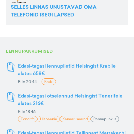
SELLES LINNAS UNUSTAVAD OMA
TELEFONID ISEGI LAPSED
LENNUPAKKUMISED
Edasi-tagasi lennupiletid Helsingist Krabile
alates 658€
Eile 20:44
Krabi
Edasi-tagasi otselennud Helsingist Tenerifele
alates 216€
Eile 18:46
Tenerife
Hispaania
Kanaari saared
Rannapuhkus
Edasi-tagasi lennupiletid Tallinnast Marrakechi