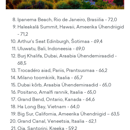
Ipanema Beach, Rio de Janeiro, Brasiilia - 72,0
Haleakalā Summit, Hawaii, Ameerika Ühendriigid
- 71,2
Arthur’s Seat Edinburgh, Šotimaa - 69,4
Uluwatu, Bali, Indoneesia - 69,0
Burj Khalifa, Dubai, Araabia Ühendemiraadid -
68,5
Trocadéro aiad, Pariis, Prantsusmaa - 66,2
Milano toomkirik, Itaalia - 65,7
Dubai kõrb, Araabia Ühendemiraadid - 65,0
Positano, Amalfi rannik, Itaalia - 65,0
Grand Bend, Ontario, Kanada - 64,6
Ha Long Bay, Vietnam - 64,0
Big Sur, California, Ameerika Ühendriigid – 63,5
Grand Canal, Veneetsia, Itaalia - 62,1
Oia, Santorini, Kreeka - 59,2