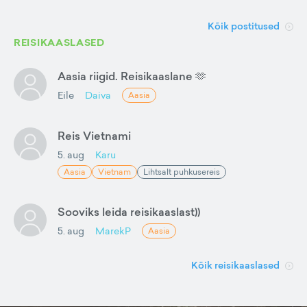
Kõik postitused
REISIKAASLASED
Aasia riigid. Reisikaaslane 🫶
Eile
Daiva
Aasia
Reis Vietnami
5. aug
Karu
Aasia
Vietnam
Lihtsalt puhkusereis
Sooviks leida reisikaaslast))
5. aug
MarekP
Aasia
Kõik reisikaaslased