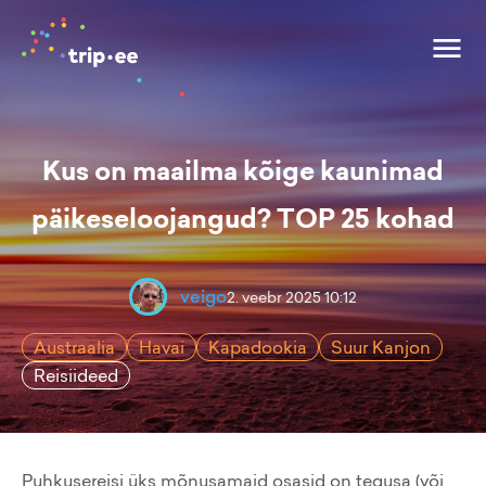
Kus on maailma kõige kaunimad
päikeseloojangud? TOP 25 kohad
veigo
2. veebr 2025 10:12
Austraalia
Havai
Kapadookia
Suur Kanjon
Reisiideed
Puhkusereisi üks mõnusamaid osasid on tegusa (või