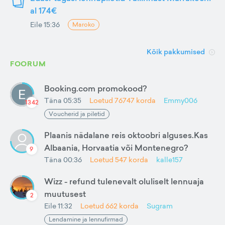
al 174€
Eile 15:36
Maroko
Kõik pakkumised
FOORUM
Booking.com promokood?
Täna 05:35
Loetud
76747
korda
Emmy006
1342
Voucherid ja piletid
Plaanis nädalane reis oktoobri alguses.Kas
Albaania, Horvaatia või Montenegro?
9
Täna 00:36
Loetud
547
korda
kalle157
Wizz - refund tulenevalt oluliselt lennuaja
muutusest
2
Eile 11:32
Loetud
662
korda
Sugram
Lendamine ja lennufirmad