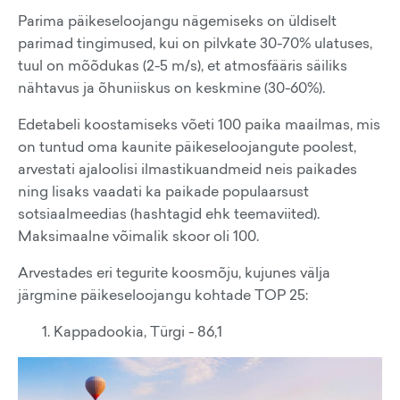
Parima päikeseloojangu nägemiseks on üldiselt
parimad tingimused, kui on pilvkate 30-70% ulatuses,
tuul on mõõdukas (2-5 m/s), et atmosfääris säiliks
nähtavus ja õhuniiskus on keskmine (30-60%).
Edetabeli koostamiseks võeti 100 paika maailmas, mis
on tuntud oma kaunite päikeseloojangute poolest,
arvestati ajaloolisi ilmastikuandmeid neis paikades
ning lisaks vaadati ka paikade populaarsust
sotsiaalmeedias (hashtagid ehk teemaviited).
Maksimaalne võimalik skoor oli 100.
Arvestades eri tegurite koosmõju, kujunes välja
järgmine päikeseloojangu kohtade TOP 25:
Kappadookia, Türgi - 86,1