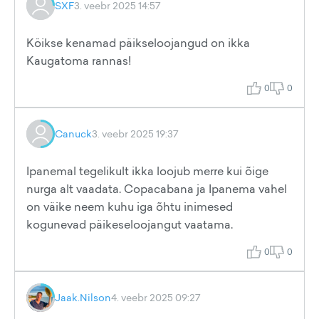
SXF
3. veebr 2025 14:57
Köikse kenamad päikseloojangud on ikka
Kaugatoma rannas!
0
0
Canuck
3. veebr 2025 19:37
Ipanemal tegelikult ikka loojub merre kui õige
nurga alt vaadata. Copacabana ja Ipanema vahel
on väike neem kuhu iga õhtu inimesed
kogunevad päikeseloojangut vaatama.
0
0
Jaak.Nilson
4. veebr 2025 09:27