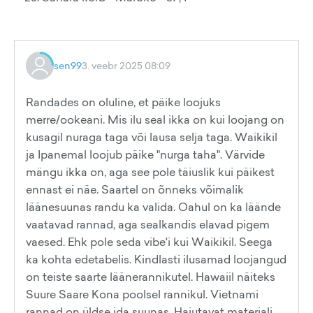
sen99
3. veebr 2025 08:09
Randades on oluline, et päike loojuks
merre/ookeani. Mis ilu seal ikka on kui loojang on
kusagil nuraga taga või lausa selja taga. Waikikil
ja Ipanemal loojub päike "nurga taha". Värvide
mängu ikka on, aga see pole täiuslik kui päikest
ennast ei näe. Saartel on õnneks võimalik
läänesuunas randu ka valida. Oahul on ka läände
vaatavad rannad, aga sealkandis elavad pigem
vaesed. Ehk pole seda vibe'i kui Waikikil. Seega
ka kohta edetabelis. Kindlasti ilusamad loojangud
on teiste saarte läänerannikutel. Hawaiil näiteks
Suure Saare Kona poolsel rannikul. Vietnami
rannad on üldse ida suunas. Hajutavat materjali,