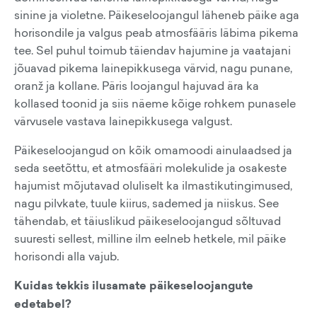
sinine ja violetne. Päikeseloojangul läheneb päike aga
horisondile ja valgus peab atmosfääris läbima pikema
tee. Sel puhul toimub täiendav hajumine ja vaatajani
jõuavad pikema lainepikkusega värvid, nagu punane,
oranž ja kollane. Päris loojangul hajuvad ära ka
kollased toonid ja siis näeme kõige rohkem punasele
värvusele vastava lainepikkusega valgust.
Päikeseloojangud on kõik omamoodi ainulaadsed ja
seda seetõttu, et atmosfääri molekulide ja osakeste
hajumist mõjutavad oluliselt ka ilmastikutingimused,
nagu pilvkate, tuule kiirus, sademed ja niiskus. See
tähendab, et täiuslikud päikeseloojangud sõltuvad
suuresti sellest, milline ilm eelneb hetkele, mil päike
horisondi alla vajub.
Kuidas tekkis ilusamate päikeseloojangute
edetabel?