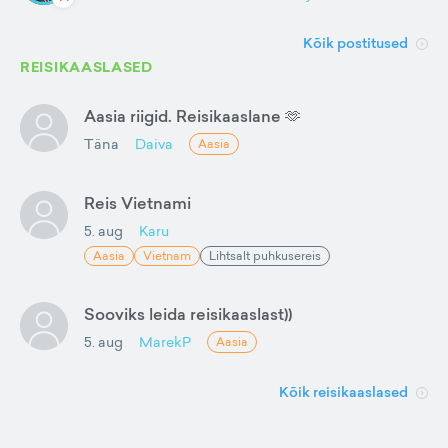
Kõik postitused
REISIKAASLASED
Aasia riigid. Reisikaaslane 🫶
Täna
Daiva
Aasia
Reis Vietnami
5. aug
Karu
Aasia
Vietnam
Lihtsalt puhkusereis
Sooviks leida reisikaaslast))
5. aug
MarekP
Aasia
Kõik reisikaaslased