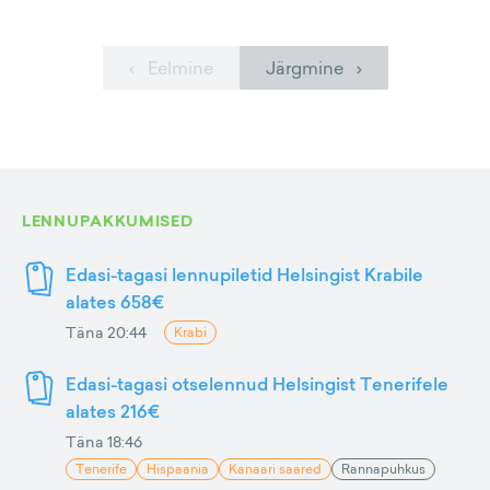
‹ Eelmine
Järgmine ›
LENNUPAKKUMISED
Edasi-tagasi lennupiletid Helsingist Krabile
alates 658€
Täna 20:44
Krabi
Edasi-tagasi otselennud Helsingist Tenerifele
alates 216€
Täna 18:46
Tenerife
Hispaania
Kanaari saared
Rannapuhkus