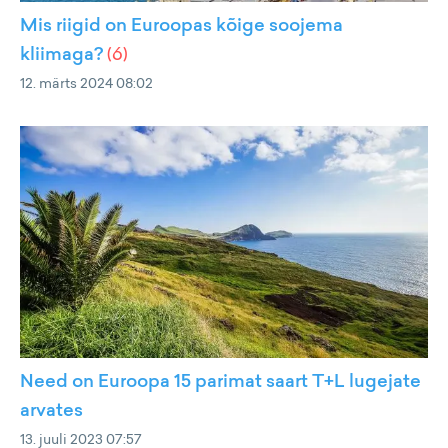
Mis riigid on Euroopas kõige soojema
kliimaga?
(
6
)
12. märts 2024 08:02
Need on Euroopa 15 parimat saart T+L lugejate
arvates
13. juuli 2023 07:57