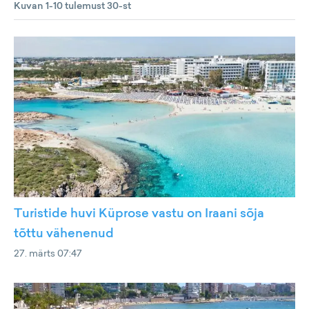
Kuvan 1-10 tulemust 30-st
Turistide huvi Küprose vastu on Iraani sõja
tõttu vähenenud
27. märts 07:47