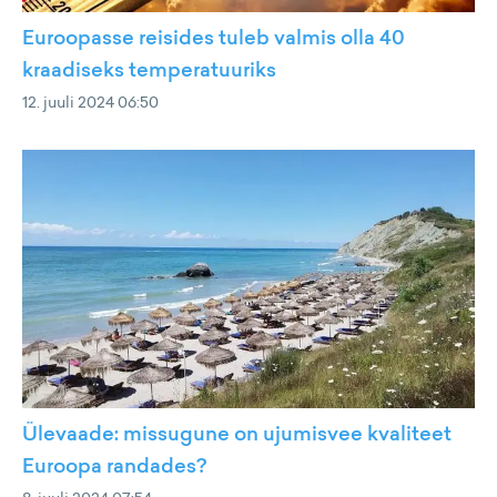
Euroopasse reisides tuleb valmis olla 40
kraadiseks temperatuuriks
12. juuli 2024 06:50
Ülevaade: missugune on ujumisvee kvaliteet
Euroopa randades?