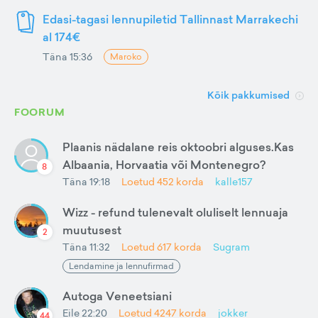
Edasi-tagasi lennupiletid Tallinnast Marrakechi
al 174€
Täna 15:36
Maroko
Kõik pakkumised
FOORUM
Plaanis nädalane reis oktoobri alguses.Kas
Albaania, Horvaatia või Montenegro?
8
Täna 19:18
Loetud
452
korda
kalle157
Wizz - refund tulenevalt oluliselt lennuaja
muutusest
2
Täna 11:32
Loetud
617
korda
Sugram
Lendamine ja lennufirmad
Autoga Veneetsiani
Eile 22:20
Loetud
4247
korda
jokker
44