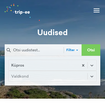
Uudised
Otsi
Filter
Küpros
Valdkond