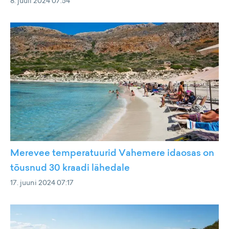
8. juuli 2024 07:54
Merevee temperatuurid Vahemere idaosas on
tõusnud 30 kraadi lähedale
17. juuni 2024 07:17