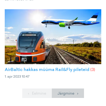
AirBaltic hakkas müüma Rail&Fly pileteid
(
3
)
1. apr 2023 10:47
‹ Eelmine
Järgmine ›