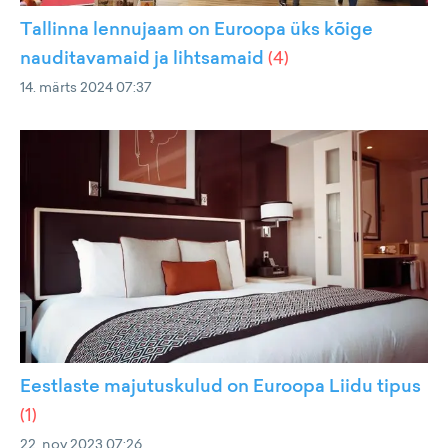
Tallinna lennujaam on Euroopa üks kõige
nauditavamaid ja lihtsamaid
(
4
)
14. märts 2024 07:37
Eestlaste majutuskulud on Euroopa Liidu tipus
(
1
)
22. nov 2023 07:26