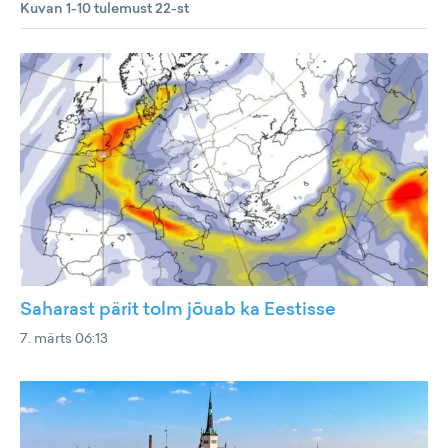
Kuvan 1-10 tulemust 22-st
Saharast pärit tolm jõuab ka Eestisse
7. märts 06:13