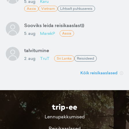
5. aug
Karu
Aasia
Vietnam
Lihtsalt puhkusereis
Sooviks leida reisikaaslast))
5. aug
MarekP
Aasia
talvitumine
2. aug
TruT
Sri Lanka
Reisiideed
Kõik reisikaaslased
Lennupakkumised
Reisikaaslased