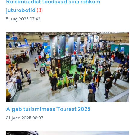
Reisimeediat toodavad aina rohkem
juturobotid
(
3
)
5. aug 2025 07:42
Algab turismimess Tourest 2025
31. jaan 2025 08:07