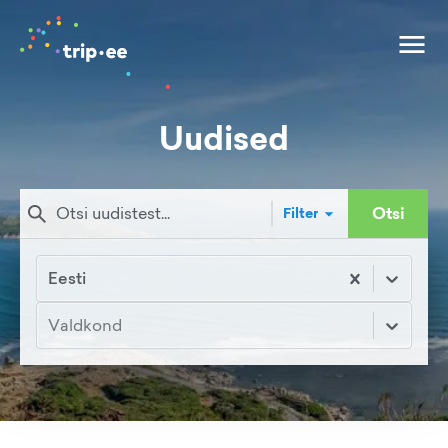
Uudised
Otsi
Filter
Eesti
Valdkond