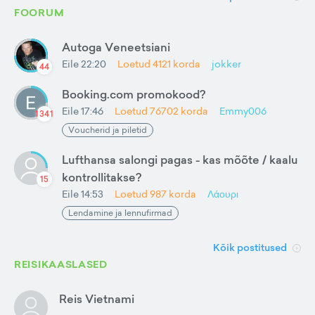
FOORUM
Autoga Veneetsiani
Eile 22:20
Loetud
4121
korda
jokker
44
Booking.com promokood?
Eile 17:46
Loetud
76702
korda
Emmy006
1341
Voucherid ja piletid
Lufthansa salongi pagas - kas mõõte / kaalu
kontrollitakse?
15
Eile 14:53
Loetud
987
korda
Λάουρι
Lendamine ja lennufirmad
Kõik postitused
REISIKAASLASED
Reis Vietnami