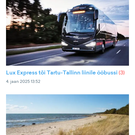
Lux Express tõi Tartu-Tallinn liinile ööbussi
(
3
)
4. jaan 2025 13:52