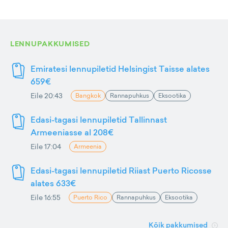
LENNUPAKKUMISED
Emiratesi lennupiletid Helsingist Taisse alates
659€
Eile 20:43
Bangkok
Rannapuhkus
Eksootika
Edasi-tagasi lennupiletid Tallinnast
Armeeniasse al 208€
Eile 17:04
Armeenia
Edasi-tagasi lennupiletid Riiast Puerto Ricosse
alates 633€
Eile 16:55
Puerto Rico
Rannapuhkus
Eksootika
Kõik pakkumised