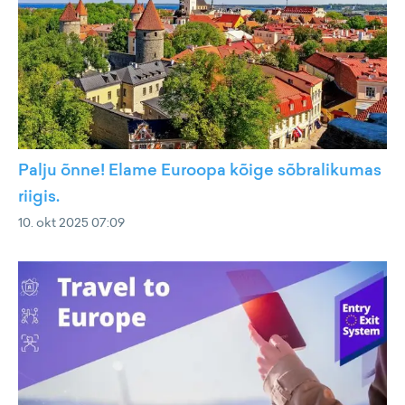
Palju õnne! Elame Euroopa kõige sõbralikumas
riigis.
10. okt 2025 07:09