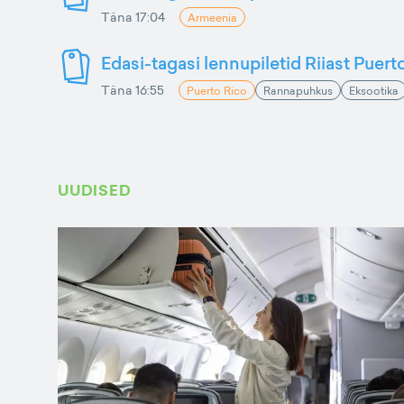
Täna 17:04
Armeenia
Edasi-tagasi lennupiletid Riiast Puer
Täna 16:55
Puerto Rico
Rannapuhkus
Eksootika
UUDISED