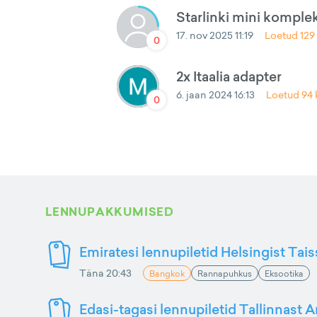
Starlinki mini komplek
17. nov 2025 11:19
Loetud
129
0
2x Itaalia adapter
6. jaan 2024 16:13
Loetud
94
0
LENNUPAKKUMISED
Emiratesi lennupiletid Helsingist Tai
Täna 20:43
Bangkok
Rannapuhkus
Eksootika
Edasi-tagasi lennupiletid Tallinnast 