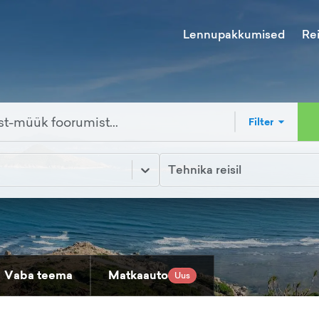
Lennupakkumised
Re
Filter
Tehnika reisil
Vaba teema
Matkaauto
Uus