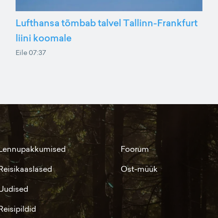
Lufthansa tõmbab talvel Tallinn-Frankfurt
liini koomale
Eile 07:37
Lennupakkumised
Foorum
Reisikaaslased
Ost-müük
Uudised
Reisipildid