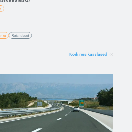
a
anka
Reisiideed
Kõik reisikaaslased