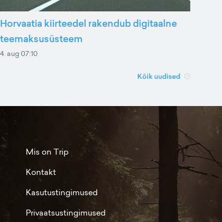
Horvaatia kiirteedel rakendub digitaalne
teemaksusüsteem
4. aug 07:10
Kõik uudised
Mis on Trip
Kontakt
Kasutustingimused
Privaatsustingimused