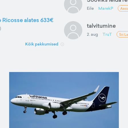
Eile
MarekP
Aasi
to Ricosse alates 633€
talvitumine
2. aug
TruT
Sri L
Kõik pakkumised