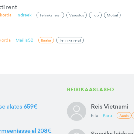
ti rent
korda
indreek
Tehnika reisil
Varustus
Töö
Mobiil
korda
MailisSB
Itaalia
Tehnika reisil
REISIKAASLASED
sse alates 659€
Reis Vietnami
Eile
Karu
Aasia
Armeeniasse al 208€
Sooviks leida rei