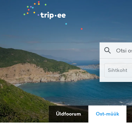
Sihtkoht
Üldfoorum
Ost-müük