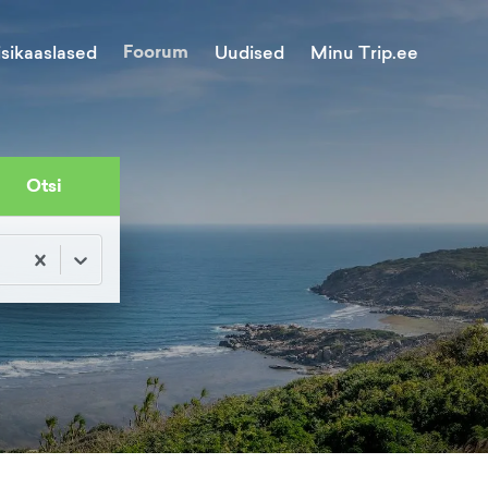
Foorum
Minu Trip.ee
isikaaslased
Uudised
Otsi