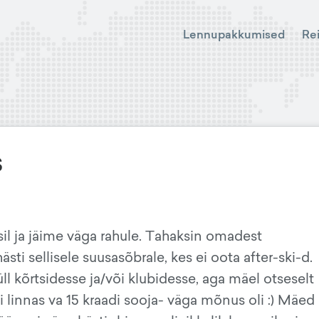
Lennupakkumised
Re
S
l ja jäime väga rahule. Tahaksin omadest
ti sellisele suusasõbrale, kes ei oota after-ski-d.
ll kõrtsidesse ja/või klubidesse, aga mäel otseselt
 linnas va 15 kraadi sooja- väga mõnus oli :) Mäed 