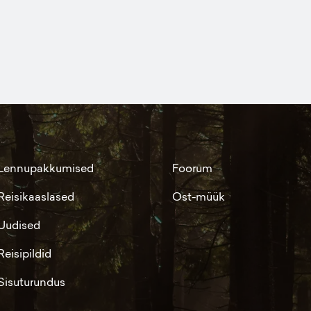
Lennupakkumised
Foorum
Reisikaaslased
Ost-müük
Uudised
Reisipildid
Sisuturundus