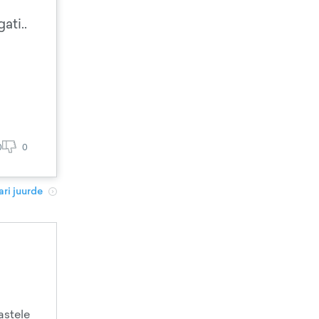
ati..
0
0
ri juurde
astele