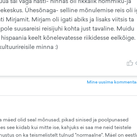
Süüa sai väga hästi- hinnas oli rikkalik hommiku-ja
keskus. Ühesõnaga- selline mõnulemise reis oli ig
 Mirjamit. Mirjam oli igati abiks ja lisaks viitsis ta
pole suusareisi reisijuhi kohta just tavaline. Muidu
hispaania keelt kõnelevatesse riikidesse eelkõige.
ultuurireisile minna :)
Mine uusima kommentaa
a mäed olid seal mõnusad, pikad sinised ja poolpunased
es see kiidab kui mitte ise, kahjuks ei saa me neid teistele
nustus on ka teismelistelt tulnud "normaalne". Mäel on eestl