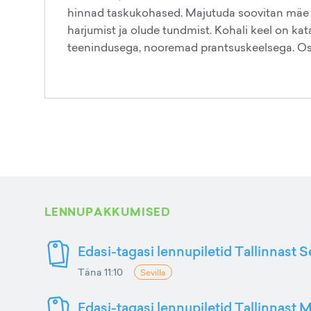
hinnad taskukohased. Majutuda soovitan mäe 
harjumist ja olude tundmist. Kohali keel on ka
teenindusega, nooremad prantsuskeelsega. Osat
LENNUPAKKUMISED
Edasi-tagasi lennupiletid Tallinnast S
Täna 11:10
Sevilla
Edasi-tagasi lennupiletid Tallinnast M