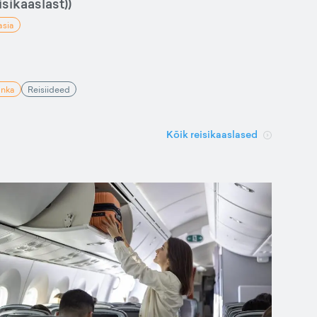
sikaaslast))
asia
anka
Reisiideed
Kõik reisikaaslased