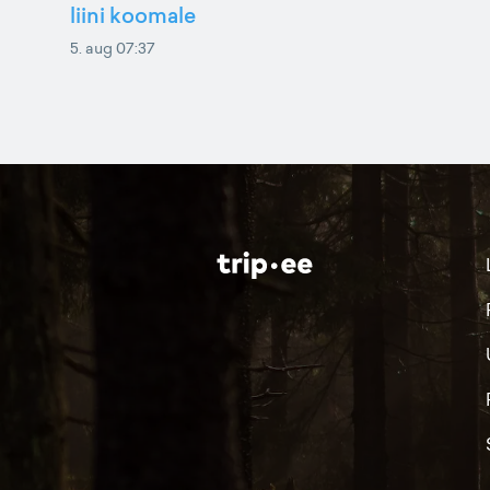
liini koomale
5. aug 07:37