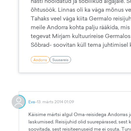
hästi hooldatud ja sobilikud algajale. 
õhtusöök. Linnas oli ka väga mõnus vee
Tahaks veel väga kiita Germalo reisijuhti
meile Andorra kohta palju rääkida, mis 
tegevat Mirjam kultuurireise Germalos 
Sõbrad- soovitan küll tema juhtimisel k
Andorra
Suusareis
Eva-
13. märts 2014 01:09
Käisime märtsi algul Oma-reisidega Andorras j
laskumised. Reisijuhid olid suurepärased, sest k
soovitada, sest reisiteenuseid me ei osuta. Tun