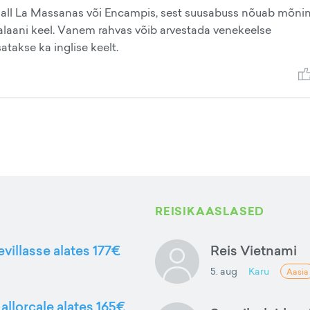
all La Massanas või Encampis, sest suusabuss nõuab mõni
talaani keel. Vanem rahvas võib arvestada venekeelse
akse ka inglise keelt.
REISIKAASLASED
evillasse alates 177€
Reis Vietnami
5. aug
Karu
Aasia
allorcale alates 165€