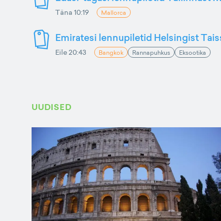
Täna 10:19
Mallorca
Emiratesi lennupiletid Helsingist Tai
Eile 20:43
Bangkok
Rannapuhkus
Eksootika
UUDISED