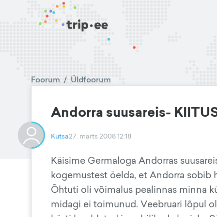
Foorum
/
Üldfoorum
Andorra suusareis- KIITU
Kutsa
27. märts 2008 12:18
Käisime Germaloga Andorras suusareisi
kogemustest öelda, et Andorra sobib häs
Õhtuti oli võimalus pealinnas minna kü
midagi ei toimunud. Veebruari lõpul oli