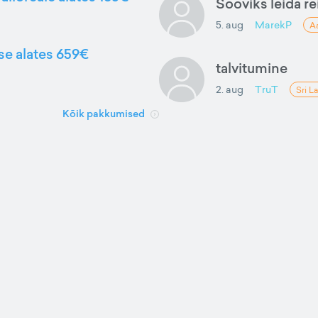
Sooviks leida rei
5. aug
MarekP
A
sse alates 659€
talvitumine
2. aug
TruT
Sri L
Kõik pakkumised