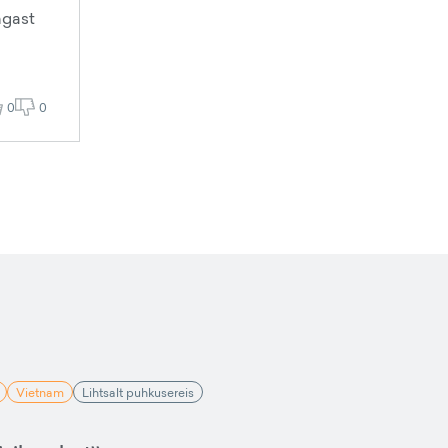
ngast
0
0
Vietnam
Lihtsalt puhkusereis