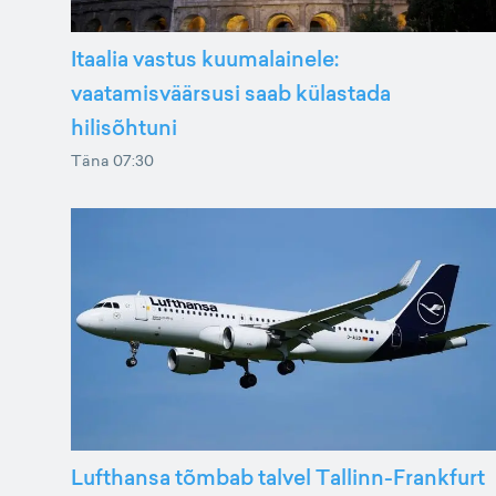
Itaalia vastus kuumalainele:
vaatamisväärsusi saab külastada
hilisõhtuni
Täna 07:30
Lufthansa tõmbab talvel Tallinn-Frankfurt