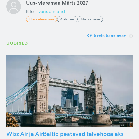
Uus-Meremaa Märts 2027
Eile
vandermand
Uus-Meremaa
Autoreis
Matkamine
Kõik reisikaaslased
UUDISED
Wizz Air ja AirBaltic peatavad talvehooajaks