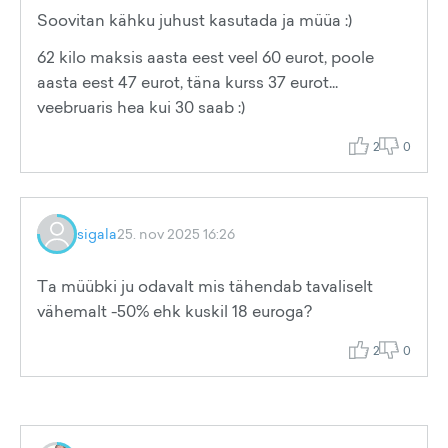
Soovitan kähku juhust kasutada ja müüa :)
62 kilo maksis aasta eest veel 60 eurot, poole
aasta eest 47 eurot, täna kurss 37 eurot...
veebruaris hea kui 30 saab :)
2
0
sigala
25. nov 2025 16:26
Ta müübki ju odavalt mis tähendab tavaliselt
vähemalt -50% ehk kuskil 18 euroga?
2
0