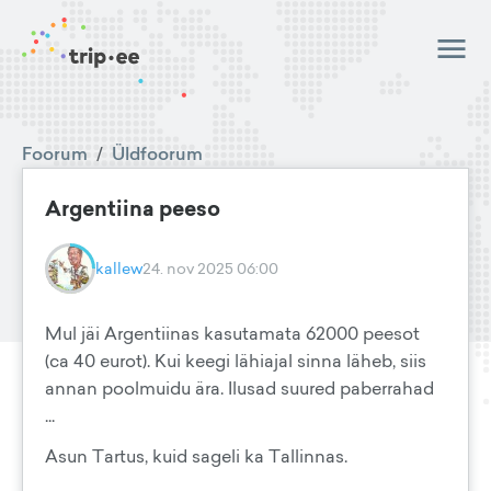
Foorum
/
Üldfoorum
Argentiina peeso
kallew
24. nov 2025 06:00
Mul jäi Argentiinas kasutamata 62000 peesot
(ca 40 eurot). Kui keegi lähiajal sinna läheb, siis
annan poolmuidu ära. Ilusad suured paberrahad
...
Asun Tartus, kuid sageli ka Tallinnas.