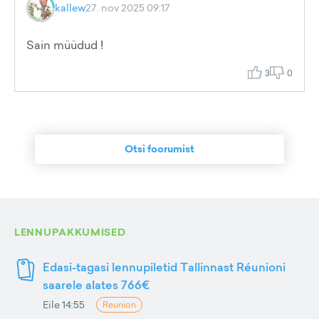
kallew
27. nov 2025 09:17
Sain müüdud !
3
0
Otsi foorumist
LENNUPAKKUMISED
Edasi-tagasi lennupiletid Tallinnast Réunioni
saarele alates 766€
Eile 14:55
Reunion