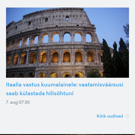
Itaalia vastus kuumalainele: vaatamisväärsusi
saab külastada hilisõhtuni
7. aug 07:30
Kõik uudised