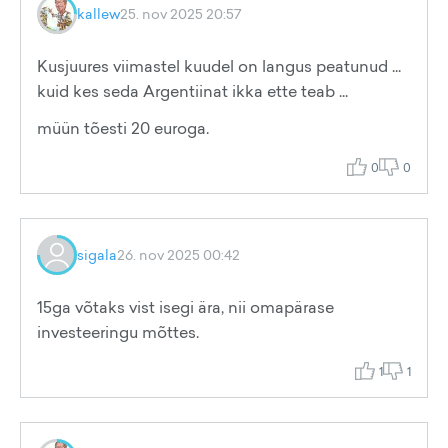
kallew
25. nov 2025 20:57
Kusjuures viimastel kuudel on langus peatunud ...
kuid kes seda Argentiinat ikka ette teab ...
müün tõesti 20 euroga.
0
0
sigala
26. nov 2025 00:42
15ga võtaks vist isegi ära, nii omapärase
investeeringu mõttes.
1
1