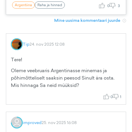
Argentiina
Raha ja hinnad
0
3
Mine uusima kommentaari juurde
Tip
24. nov 2025 12:08
Tere!
Oleme veebruaris Argentinasse minemas ja
põhimõtteliselt saaksin peesod Sinult ära osta.
Mis hinnaga Sa neid müüksid?
0
1
improved
25. nov 2025 16:08