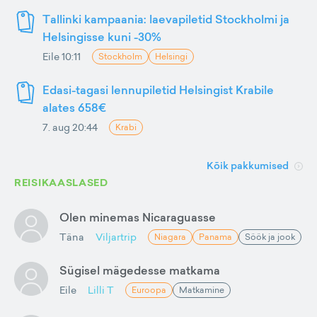
Tallinki kampaania: laevapiletid Stockholmi ja
Helsingisse kuni -30%
Eile 10:11
Stockholm
Helsingi
Edasi-tagasi lennupiletid Helsingist Krabile
alates 658€
7. aug 20:44
Krabi
Kõik pakkumised
REISIKAASLASED
Olen minemas Nicaraguasse
Täna
Viljartrip
Niagara
Panama
Söök ja jook
Sügisel mägedesse matkama
Eile
Lilli T
Euroopa
Matkamine