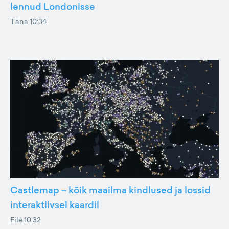
lennud Londonisse
Täna 10:34
Castlemap – kõik maailma kindlused ja lossid
interaktiivsel kaardil
Eile 10:32