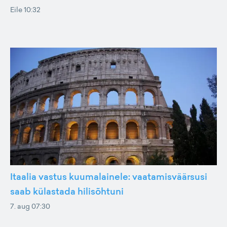
Eile 10:32
Itaalia vastus kuumalainele: vaatamisväärsusi
saab külastada hilisõhtuni
7. aug 07:30