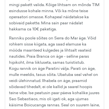
mingi pakett valida. Kõige lihtsam on mõnda TIM
esindusse kohale minna. Või ka mõne teise
operaatori omasse. Kohapeal näidatakse ka
sobivaid pakette. Mina sain paar nädalat
hakkama ca 10€ paketiga.
Ranniku poole sõites on Serra do Mar äge. Võid
rohkem sisse kiigata, aga saad elamuse ka
mööda maanteed kulgedes ja lihtsalt vaateid
nautides. Praia Branca on äge - selline paras
hipikoht, ilma liikluseta, samas turististub.
Kogu rannik on äge Paratini välja. Parati on äge,
mulle meeldis, tasus sõita. Ubatuba seal vahel on
veidi ülehinnatud. Ilhabela on äge, praamid
sõidavad tihedalt, ei ole kallid ja saarel hoopis
teine vibe. Ise peatusin paar päeva kohalike juures
Sao Sebastiaos, mis oli igati ok, aga ujumas
käisime Boicucanga rannas. Seal on suurem laine,