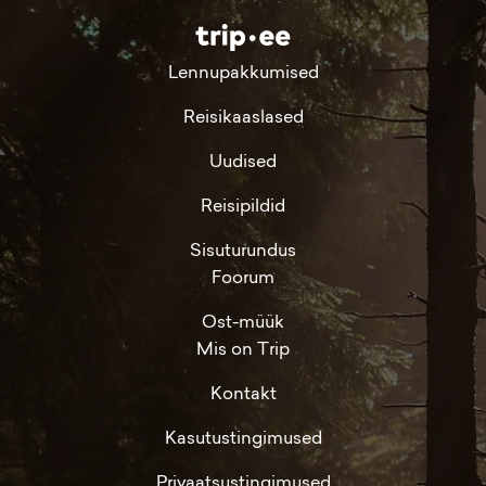
Lennupakkumised
Reisikaaslased
Uudised
Reisipildid
Sisuturundus
Foorum
Ost-müük
Mis on Trip
Kontakt
Kasutustingimused
Privaatsustingimused