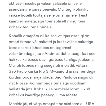
aktiveerimiseks ja välismaalasele on selle
asendamine paras peavalu. Mul tegi kohaliku
väikse hotelli töötaja selle oma nimele. Teist
kaarti ei mäleta, aga tõenäoliselt mingi tein
kohalik tegi oma nimele.
Kohalik omapära oli ka see, et igas osariigi on
omad firmad või paketid ja kui tavalise paketiga
teise osariiki lähed, siis on tegemist
väliskõnedega jne :) Andmesidet ei teagi, kas see
hakkas ka teises osariigis teise tariifiga jooksma.
Mul oli tööreis ning seega oli mõistlik võtta nii
Sao Paulo kui ka Rio SIM-kaardid ja siis nendega
kordamööda majandada. Sao Paulo osariigis oli
vist Riosse Rio numbriga omajagu soodsam
helistada jms. Kohalikule numbrile loomulikult
kohaliku kaardiga peaaegu ilma rahata.
Meelde jäi, et väga omapärane süsteem oli. USA-