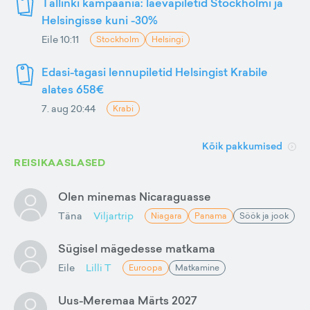
Tallinki kampaania: laevapiletid Stockholmi ja
Helsingisse kuni -30%
Eile 10:11
Stockholm
Helsingi
Edasi-tagasi lennupiletid Helsingist Krabile
alates 658€
7. aug 20:44
Krabi
Kõik pakkumised
REISIKAASLASED
Olen minemas Nicaraguasse
Täna
Viljartrip
Niagara
Panama
Söök ja jook
Sügisel mägedesse matkama
Eile
Lilli T
Euroopa
Matkamine
Uus-Meremaa Märts 2027