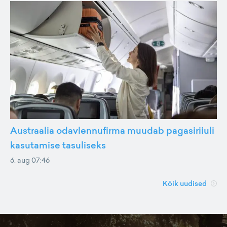
Austraalia odavlennufirma muudab pagasiriiuli
kasutamise tasuliseks
6. aug 07:46
Kõik uudised