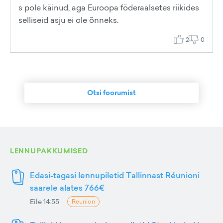
s pole käinud, aga Euroopa föderaalsetes riikides
selliseid asju ei ole õnneks.
2
0
Otsi foorumist
LENNUPAKKUMISED
Edasi-tagasi lennupiletid Tallinnast Réunioni
saarele alates 766€
Eile 14:55
Reunion