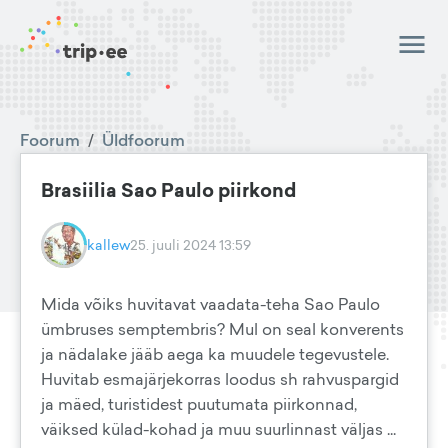
Foorum
/
Üldfoorum
Brasiilia Sao Paulo piirkond
kallew
25. juuli 2024 13:59
Mida võiks huvitavat vaadata-teha Sao Paulo
ümbruses semptembris? Mul on seal konverents
ja nädalake jääb aega ka muudele tegevustele.
Huvitab esmajärjekorras loodus sh rahvuspargid
ja mäed, turistidest puutumata piirkonnad,
väiksed külad-kohad ja muu suurlinnast väljas ...