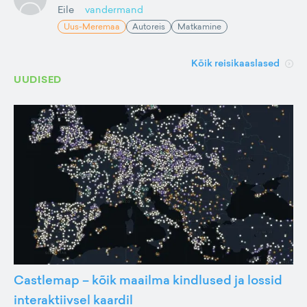
Eile
vandermand
Uus-Meremaa
Autoreis
Matkamine
Kõik reisikaaslased
UUDISED
Castlemap – kõik maailma kindlused ja lossid
interaktiivsel kaardil