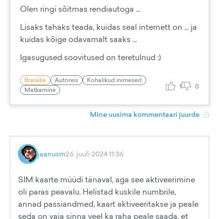
Olen ringi sõitmas rendiautoga ...
Lisaks tahaks teada, kuidas seal internett on ... ja
kuidas kõige odavamalt saaks ...
Igasugused soovitused on teretulnud :)
Brasiilia
Autoreis
Kohalikud inimesed
1
0
Matkamine
Mine uusima kommentaari juurde
jaanusm
26. juuli 2024 11:36
SIM kaarte müüdi tänaval, aga see aktiveerimine
oli paras peavalu. Helistad kuskile numbrile,
annad passiandmed, kaart aktiveeritakse ja peale
seda on vaja sinna veel ka raha peale saada, et