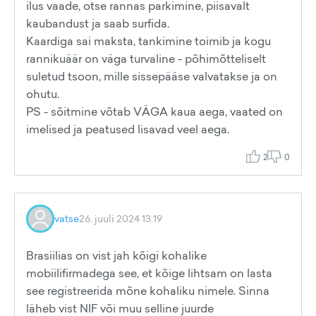
ilus vaade, otse rannas parkimine, piisavalt
kaubandust ja saab surfida.
Kaardiga sai maksta, tankimine toimib ja kogu
rannikuäär on väga turvaline - põhimõtteliselt
suletud tsoon, mille sissepääse valvatakse ja on
ohutu.
PS - sõitmine võtab VÄGA kaua aega, vaated on
imelised ja peatused lisavad veel aega.
2
0
vatse
26. juuli 2024 13:19
Brasiilias on vist jah kõigi kohalike
mobiilifirmadega see, et kõige lihtsam on lasta
see registreerida mõne kohaliku nimele. Sinna
läheb vist NIF või muu selline juurde