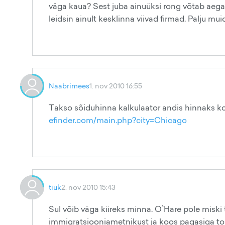
väga kaua? Sest juba ainuüksi rong võtab aega
leidsin ainult kesklinna viivad firmad. Palju m
Naabrimees
1. nov 2010 16:55
Takso sõiduhinna kalkulaator andis hinnaks ko
efinder.com/main.php?city=Chicago
tiuk
2. nov 2010 15:43
Sul võib väga kiireks minna. O`Hare pole miski 
immigratsiooniametnikust ja koos pagasiga to