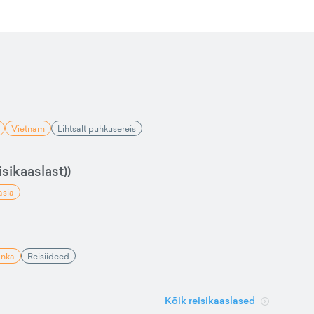
Vietnam
Lihtsalt puhkusereis
sikaaslast))
asia
anka
Reisiideed
Kõik reisikaaslased