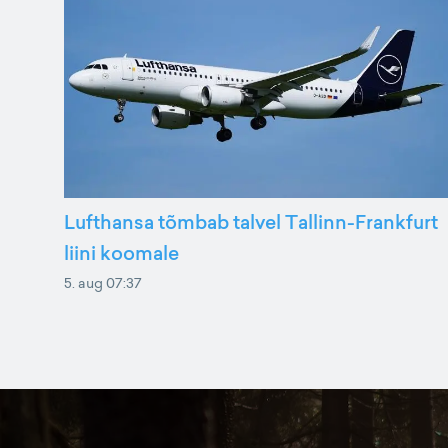
Lufthansa tõmbab talvel Tallinn-Frankfurt
liini koomale
5. aug 07:37