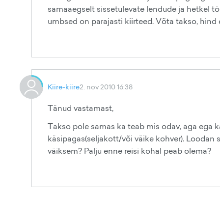
samaaegselt sissetulevate lendude ja hetkel tö
umbsed on parajasti kiirteed. Võta takso, hind e
Kiire-kiire
2. nov 2010 16:38
Tänud vastamast,
Takso pole samas ka teab mis odav, aga ega ka
käsipagas(seljakott/või väike kohver). Loodan 
väiksem? Palju enne reisi kohal peab olema?