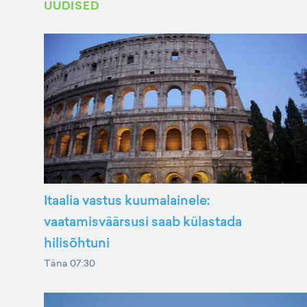
UUDISED
Itaalia vastus kuumalainele:
vaatamisväärsusi saab külastada
hilisõhtuni
Täna 07:30