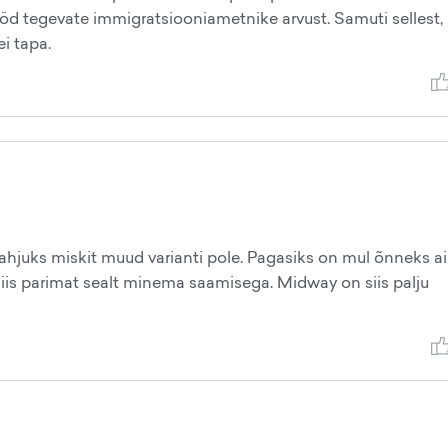
öd tegevate immigratsiooniametnike arvust. Samuti sellest, 
i tapa.
hjuks miskit muud varianti pole. Pagasiks on mul õnneks ai
siis parimat sealt minema saamisega. Midway on siis palju