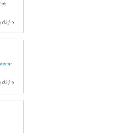
ist
0
0
axifar
0
0