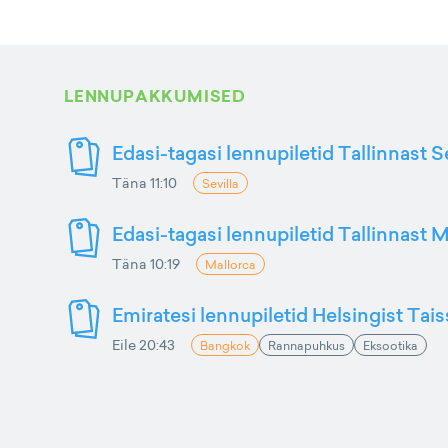
LENNUPAKKUMISED
Edasi-tagasi lennupiletid Tallinnast S
Täna 11:10
Sevilla
Edasi-tagasi lennupiletid Tallinnast M
Täna 10:19
Mallorca
Emiratesi lennupiletid Helsingist Tai
Eile 20:43
Bangkok
Rannapuhkus
Eksootika