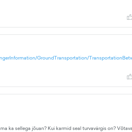
engerInformation/GroundTransportation/TransportationBe
 ma ka sellega jõuan? Kui karmid seal turvavärgis on? Võtav