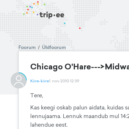
Foorum
/
Üldfoorum
Chicago O'Hare--->Midwa
Kiire-kiire
1. nov 2010 12:39
Tere,
Kas keegi oskab palun aidata, kuidas
lennujaama. Lennuk maandub mul 14:20
lahendue eest.