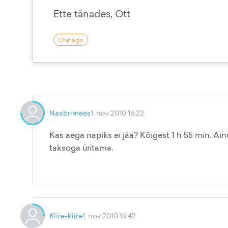
Ette tänades, Ott
Chicago
Naabrimees
1. nov 2010 16:22
Kas aega napiks ei jää? Kõigest 1 h 55 min. Ai
taksoga üritama.
Kiire-kiire
1. nov 2010 16:42