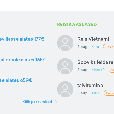
REISIKAASLASED
evillasse alates 177€
Reis Vietnami
5. aug
Karu
Aasia
allorcale alates 165€
Sooviks leida rei
5. aug
MarekP
A
sse alates 659€
talvitumine
2. aug
TruT
Sri L
Kõik pakkumised