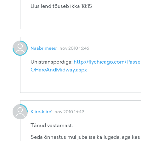
Uus lend tõuseb ikka 18:15
Naabrimees
1. nov 2010 16:46
Ühistranspordiga:
http://flychicago.com/Pass
OHareAndMidway.aspx
Kiire-kiire
1. nov 2010 16:49
Tänud vastamast.
Seda õnnestus mul juba ise ka lugeda, aga kas