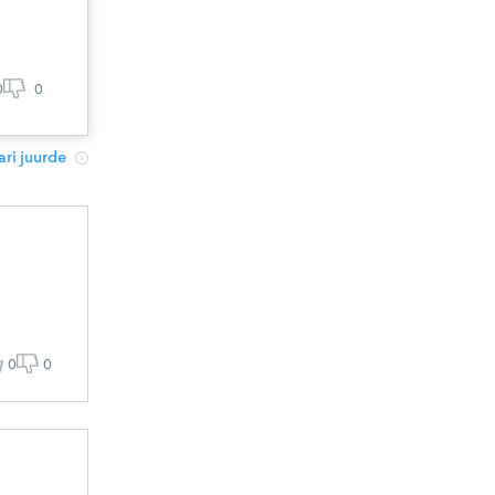
0
0
ri juurde
d
0
0