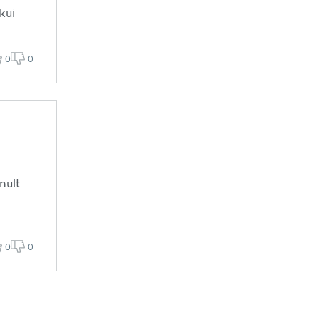
kui
0
0
nult
0
0