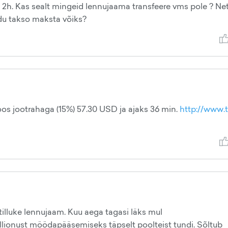
 2h. Kas sealt mingeid lennujaama transfeere vms pole ? Net
uidu takso maksta võiks?
os jootrahaga (15%) 57.30 USD ja ajaks 36 min.
http://www.t
tilluke lennujaam. Kuu aega tagasi läks mul
llionust möödapääsemiseks täpselt poolteist tundi. Sõltub