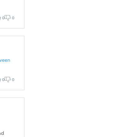
0
0
tween
0
0
ad