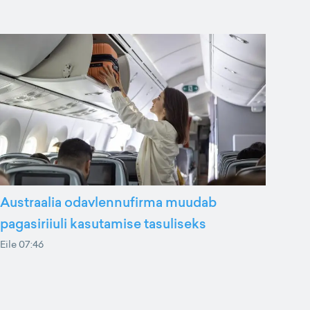
Austraalia odavlennufirma muudab
pagasiriiuli kasutamise tasuliseks
Eile 07:46