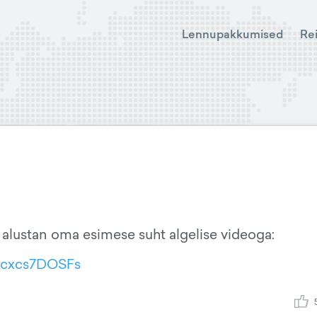
Lennupakkumised
Re
a alustan oma esimese suht algelise videoga:
Qcxcs7DOSFs