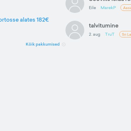
Eile
MarekP
Aasi
ortosse alates 182€
talvitumine
2. aug
TruT
Sri L
Kõik pakkumised