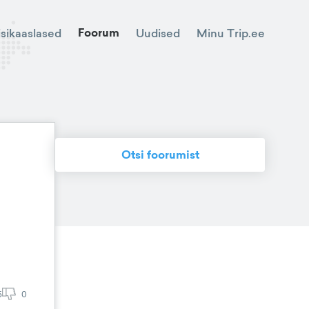
Foorum
Minu Trip.ee
isikaaslased
Uudised
Otsi foorumist
5
0