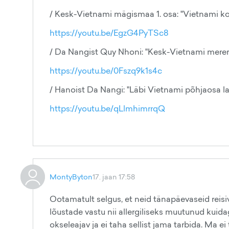
/ Kesk-Vietnami mägismaa 1. osa: "Vietnami ko
https://youtu.be/EgzG4PyTSc8
/ Da Nangist Quy Nhoni: "Kesk-Vietnami merer
https://youtu.be/0Fszq9k1s4c
/ Hanoist Da Nangi: "Läbi Vietnami põhjaosa l
https://youtu.be/qLlmhimrrqQ
MontyByton
17. jaan 17:58
Ootamatult selgus, et neid tänapäevaseid reis
lõustade vastu nii allergiliseks muutunud kuid
okseleajav ja ei taha sellist jama tarbida. Ma e