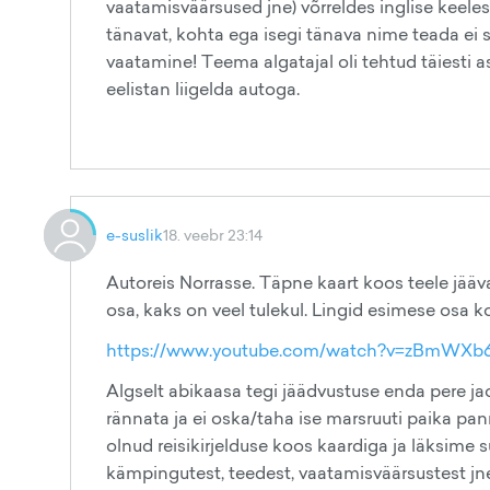
vaatamisväärsused jne) võrreldes inglise keele
tänavat, kohta ega isegi tänava nime teada ei 
vaatamine! Teema algatajal oli tehtud täiesti a
eelistan liigelda autoga.
e-suslik
18. veebr 23:14
Autoreis Norrasse. Täpne kaart koos teele jää
osa, kaks on veel tulekul. Lingid esimese osa 
https://www.youtube.com/watch?v=zBmWX
Algselt abikaasa tegi jäädvustuse enda pere ja
rännata ja ei oska/taha ise marsruuti paika pa
olnud reisikirjelduse koos kaardiga ja läksime
kämpingutest, teedest, vaatamisväärsustest jne 