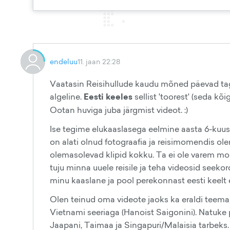
endeluu
11. jaan 22:28
Vaatasin Reisihullude kaudu mõned päevad taga
algeline.
Eesti keeles
sellist 'toorest' (seda k
Ootan huviga juba järgmist videot. :)
Ise tegime elukaaslasega eelmine aasta 6-kuuse
on alati olnud fotograafia ja reisimomendis o
olemasolevad klipid kokku. Ta ei ole varem mon
tuju minna uuele reisile ja teha videosid seeko
minu kaaslane ja pool perekonnast eesti keelt ei
Olen teinud oma videote jaoks ka eraldi teema,
Vietnami seeriaga (Hanoist Saigonini). Natuke
Jaapani, Taimaa ja Singapuri/Malaisia tarbeks.