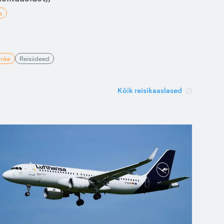
a
anka
Reisiideed
Kõik reisikaaslased