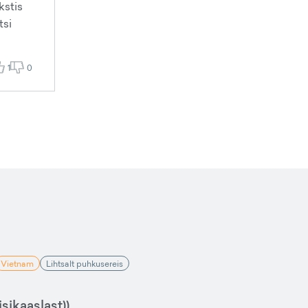
kstis
tsi
1
0
Vietnam
Lihtsalt puhkusereis
sikaaslast))