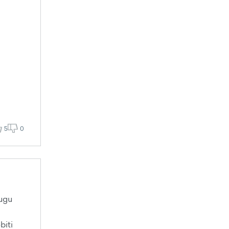
5
0
sugu
biti