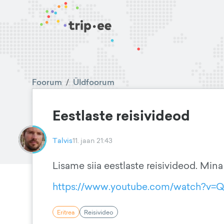
Foorum
/
Üldfoorum
Eestlaste reisivideod
Talvis
11. jaan 21:43
Lisame siia eestlaste reisivideod. Min
https://www.youtube.com/watch?v=
Eritrea
Reisivideo