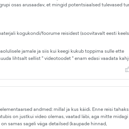
grupi osas arusaadav, et mingid potentsiaalsed tulevased tur
terjali kogukondi/foorume reisidest (soovitavalt eesti keels
olulisele jamale ja siis kui keegi kukub toppima sulle ette
suuda lihtsalt sellist " videotoodet " enam edasi vaadata kahj
elementaarsed andmed: millal ja kus käidi. Enne reisi tahak
tubis on justkui video olemas, vaatad läbi, aga mitte midagi
sed on samas sageli väga detailsed (kaupade hinnad,