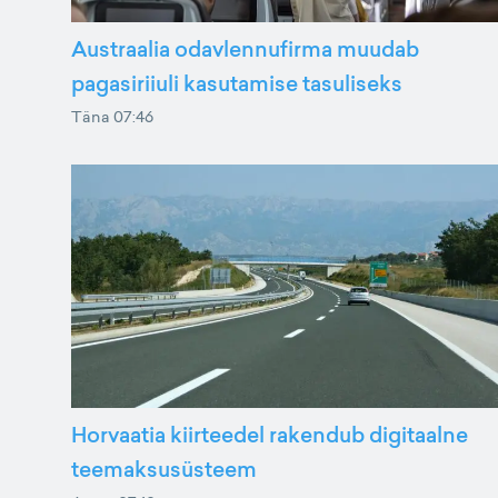
Austraalia odavlennufirma muudab
pagasiriiuli kasutamise tasuliseks
Täna 07:46
Horvaatia kiirteedel rakendub digitaalne
teemaksusüsteem