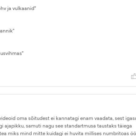
hv ja vulkaanid"
annik"
ausvihmas"
ivideoid oma sõitudest ei kannatagi enam vaadata, sest iga
agi ajapikku, samuti nagu see standartmusa taustaks täiega
i tea miks mind mitte kuidagi ei huvita millises numbritoas öö