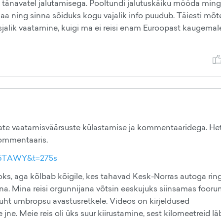
s tänavatel jalutamisega. Pooltundi jalutuskäiku mööda ming
saa ning sinna sõiduks kogu vajalik info puudub. Täiesti mõt
sjalik vaatamine, kuigi ma ei reisi enam Euroopast kaugemale
vate vaatamisväärsuste külastamise ja kommentaaridega. He
kommentaaris.
b6TAWY&t=275s
oks, aga kõlbab kõigile, kes tahavad Kesk-Norras autoga ring
nna. Mina reisi orgunnijana võtsin eeskujuks siinsamas fooru
 suht umbropsu avastusretkele. Videos on kirjeldused
jne. Meie reis oli üks suur kiirustamine, sest kilomeetreid lä