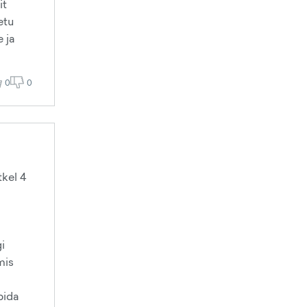
it
etu
 ja
0
0
tkel 4
i
mis
bida