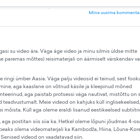
Mine uusima kommentaa
si su video ära. Väga äge video ja minu silmis üldse mitte
õige paremas mõttes) reisimaterjali on äärmiselt värskendav v
 ringi ümber Aasia. Väga palju videosid ei teinud, sest fook
lemine, aga kaaslane on võtnud käsile ja kleepinud mõned
teerinud, aga paistab protsessi väga nautivat, mistõttu on 
rd teadvustumalt. Meie videod on kahjuks küll inglisekeelsed,
 mõista. Küll aga oleme eraldi lisanud eestikeelsed subtiitri
 aga postitan siis siia ka. Hetkel oleme lõpuni jõudmas 4-os
 peaks olema videomaterjali ka Kambodža, Hiina, Lõuna-Kore
 Senised videod on vaadatavad siin.