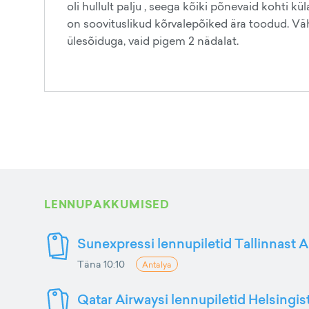
oli hullult palju , seega kõiki põnevaid kohti k
on soovituslikud kõrvalepõiked ära toodud. Väh
ülesõiduga, vaid pigem 2 nädalat.
LENNUPAKKUMISED
Sunexpressi lennupiletid Tallinnast A
Täna 10:10
Antalya
Qatar Airwaysi lennupiletid Helsingis