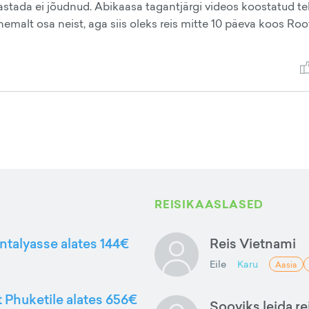
ülastada ei jõudnud. Abikaasa tagantjärgi videos koostatud te
emalt osa neist, aga siis oleks reis mitte 10 päeva koos Roo
REISIKAASLASED
ntalyasse alates 144€
Reis Vietnami
Eile
Karu
Aasia
t Phuketile alates 656€
Sooviks leida rei