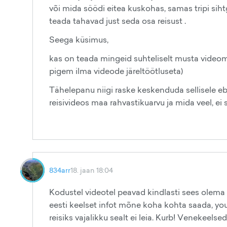
või mida söödi eitea kuskohas, samas tripi siht
teada tahavad just seda osa reisust .
Seega küsimus,
kas on teada mingeid suhteliselt musta videoma
pigem ilma videode järeltöötluseta)
Tähelepanu niigi raske keskenduda sellisele eba
reisivideos maa rahvastikuarvu ja mida veel, ei 
834arr
18. jaan 18:04
Kodustel videotel peavad kindlasti sees olema 
eesti keelset infot mõne koha kohta saada, you
reisiks vajalikku sealt ei leia. Kurb! Venekeel