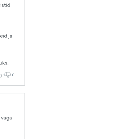
istid
eid ja
uks.
1
0
s väga