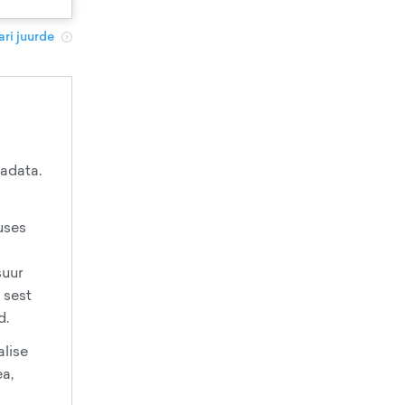
ri juurde
aadata.
uses
suur
 sest
d.
alise
a,