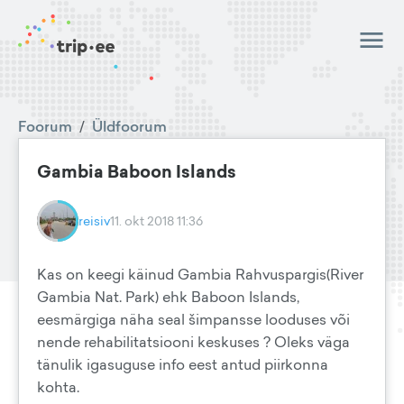
Foorum
/
Üldfoorum
Gambia Baboon Islands
reisiv
11. okt 2018 11:36
Kas on keegi käinud Gambia Rahvuspargis(River
Gambia Nat. Park) ehk Baboon Islands,
eesmärgiga näha seal šimpansse looduses või
nende rehabilitatsiooni keskuses ? Oleks väga
tänulik igasuguse info eest antud piirkonna
kohta.