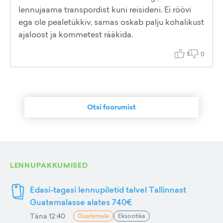
lennujaama transpordist kuni reisideni. Ei röövi
ega ole pealetükkiv, samas oskab palju kohalikust
ajaloost ja kommetest rääkida.
1
0
Otsi foorumist
LENNUPAKKUMISED
Edasi-tagasi lennupiletid talvel Tallinnast
Guatemalasse alates 740€
Täna 12:40
Guatemala
Eksootika