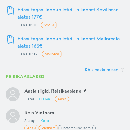
Edasi-tagasi lennupiletid Tallinnast Sevillasse
alates 177€
Täna 11:10
Sevilla
Edasi-tagasi lennupiletid Tallinnast Mallorcale
alates 165€
Täna 10:19
Mallorca
Kõik pakkumised
REISIKAASLASED
Aasia riigid. Reisikaaslane 🫶
Täna
Daiva
Aasia
Reis Vietnami
5. aug
Karu
Aasia
Vietnam
Lihtsalt puhkusereis