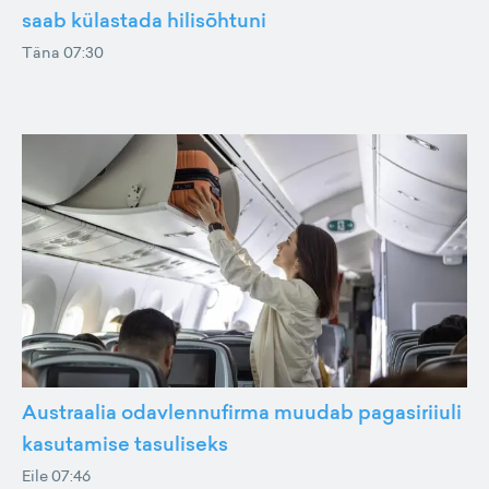
saab külastada hilisõhtuni
Täna 07:30
Austraalia odavlennufirma muudab pagasiriiuli
kasutamise tasuliseks
Eile 07:46