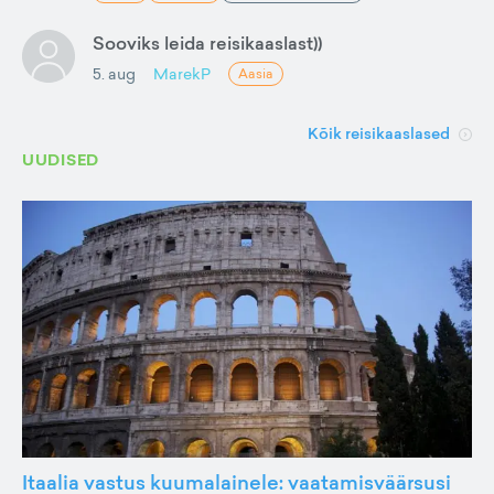
Sooviks leida reisikaaslast))
5. aug
MarekP
Aasia
Kõik reisikaaslased
UUDISED
Itaalia vastus kuumalainele: vaatamisväärsusi