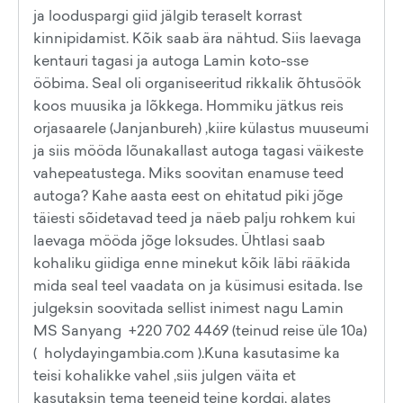
ja looduspargi giid jälgib teraselt korrast
kinnipidamist. Kõik saab ära nähtud. Siis laevaga
kentauri tagasi ja autoga Lamin koto-sse
ööbima. Seal oli organiseeritud rikkalik õhtusöök
koos muusika ja lõkkega. Hommiku jätkus reis
orjasaarele (Janjanbureh) ,kiire külastus muuseumi
ja siis mööda lõunakallast autoga tagasi väikeste
vahepeatustega. Miks soovitan enamuse teed
autoga? Kahe aasta eest on ehitatud piki jõge
täiesti sõidetavad teed ja näeb palju rohkem kui
laevaga mööda jõge loksudes. Ühtlasi saab
kohaliku giidiga enne minekut kõik läbi rääkida
mida seal teel vaadata on ja küsimusi esitada. Ise
julgeksin soovitada sellist inimest nagu Lamin
MS Sanyang +220 702 4469 (teinud reise üle 10a)
( holydayingambia.com ).Kuna kasutasime ka
teisi kohalikke vahel ,siis julgen väita et
kasutaksin tema teeneid teine kordgi, alates