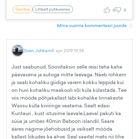
Gambia
Lihtsalt puhkusereis
0
0
Mine uusima kommentaari juurde
Sven Juhkam
8. apr 2019 19:38
Just saabunud. Soovitaksin selle reisi teha kahe
päevasena ja autoga mitte laevaga. Näeb rohkem
ja saab kohaliku giidiga varem kokku leppida kui
on huvi kohaliku maakooli või küla külastada. Tee
viis mööda põhjakallast läbi kohalike linnakeste
Wassu külla kiviringe vaatama. Sealt edasi
Kuntauri , kust istusime laevale.Laeval pakuti ka
süüa ja umbes 40min Baboon islandil. Saare
ääres nägime jõehobusid ja vaikselt mööda
kallast liikudes ka ahve. Seal saartel mets nii tihe