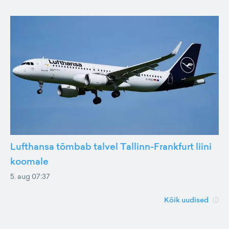
Lufthansa tõmbab talvel Tallinn-Frankfurt liini
koomale
5. aug 07:37
Kõik uudised