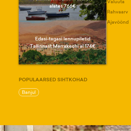
Valuuta
alates 766€
Rahvaarv
Ajavöönd
Edasi-tagasi lennupiletid
Tallinnast Marrakechi al 174€
POPULAARSED SIHTKOHAD
Banjul