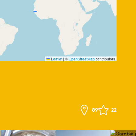
Leaflet
|
©
OpenStreetMap
contributors
89
22