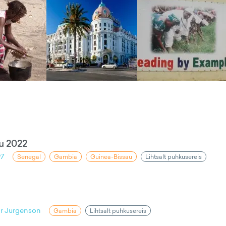
u 2022
y7
Senegal
Gambia
Guinea-Bissau
Lihtsalt puhkusereis
ar Jurgenson
Gambia
Lihtsalt puhkusereis