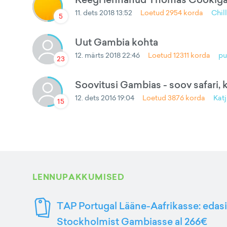
11. dets 2018 13:52
Loetud
2954
korda
Chill
5
Uut Gambia kohta
12. märts 2018 22:46
Loetud
12311
korda
pu
23
Soovitusi Gambias - soov safari, k
12. dets 2016 19:04
Loetud
3876
korda
Kat
15
LENNUPAKKUMISED
TAP Portugal Lääne-Aafrikasse: edasi
Stockholmist Gambiasse al 266€