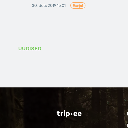
30. dets 2019 15:01
Banjul
UUDISED