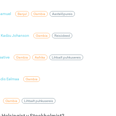
tsamuel
Banjul
Gambia
Aastalõpureis
i Kadzu Johanson
Gambia
Reisiideed
eative
Gambia
Aafrika
Lihtsalt puhkusereis
dis Eelmaa
Gambia
Gambia
Lihtsalt puhkusereis
Helsingist v Stockholmist?