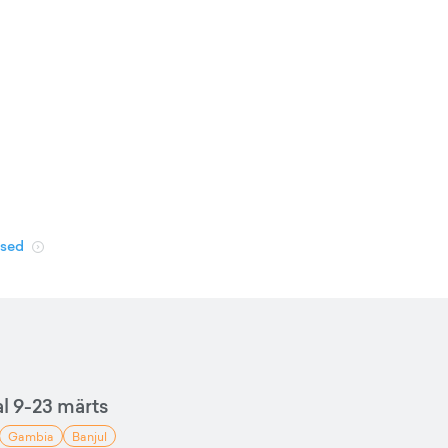
used
 9-23 märts
Gambia
Banjul