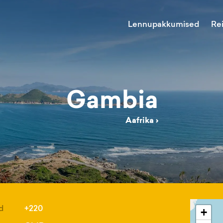
Lennupakkumised
Re
Gambia
Aafrika
›
d
+220
+