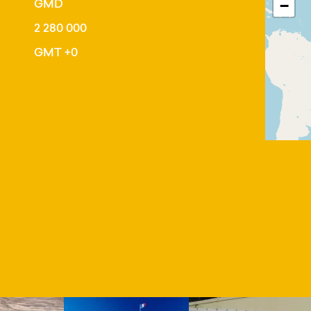
GMD
−
2 280 000
GMT +0