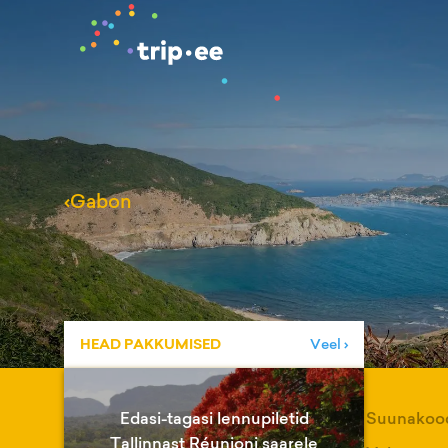
‹
Gabon
HEAD PAKKUMISED
Veel ›
Edasi-tagasi lennupiletid
Suunakoo
Tallinnast Réunioni saarele