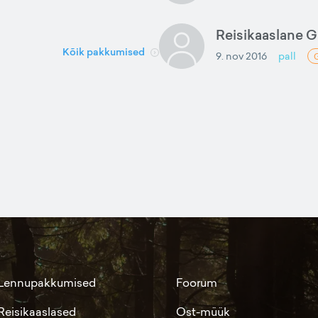
Reisikaaslane 
Kõik pakkumised
9. nov 2016
pall
Lennupakkumised
Foorum
Reisikaaslased
Ost-müük