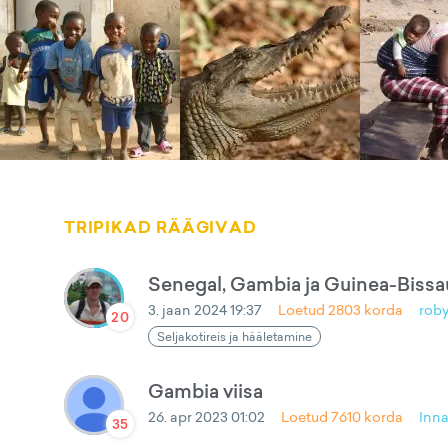
TRIPIKAD RÄÄGIVAD
Senegal, Gambia ja Guinea-Bissa
3. jaan 2024 19:37
Loetud
2803
korda
rob
20
Seljakotireis ja hääletamine
Gambia viisa
26. apr 2023 01:02
Loetud
7610
korda
Inn
35