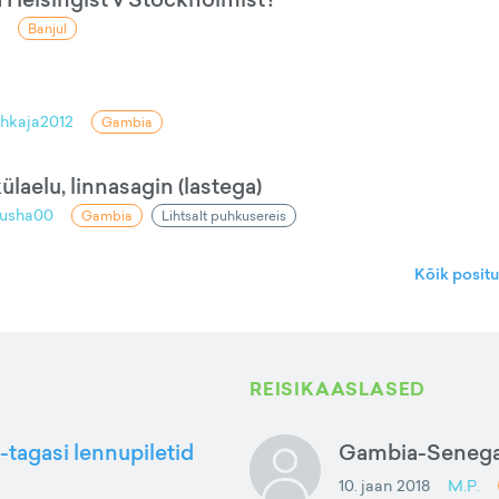
Banjul
hkaja2012
Gambia
ülaelu, linnasagin (lastega)
jusha00
Gambia
Lihtsalt puhkusereis
Kõik posit
REISIKAASLASED
-tagasi lennupiletid
Gambia-Senegal
10. jaan 2018
M.P.