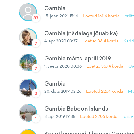
Gambia
15. jaan 2021 15:14
Loetud
16116
korda
prii
83
Gambia (nädalaga jõuab ka)
4. apr 2020 03:37
Loetud
3614
korda
Kadr
9
Gambia märts-aprill 2019
1. veebr 2020 00:36
Loetud
3574
korda
Cr
9
Gambia
20. dets 2019 02:26
Loetud
2264
korda
Ma
3
Gambia Baboon Islands
8. apr 2019 19:38
Loetud
2206
korda
reisiv
1
Keegi lennanud Thomas Cookiga 