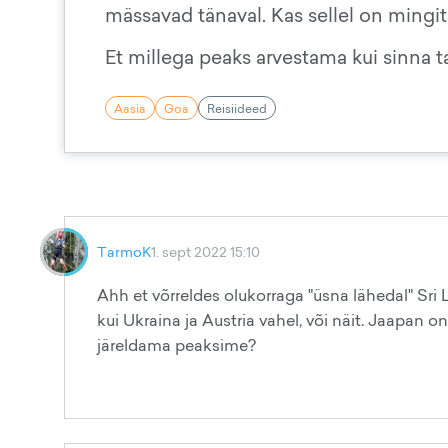
mässavad tänaval. Kas sellel on mingi
Et millega peaks arvestama kui sinna 
Aasia
Goa
Reisiideed
TarmoK
1. sept 2022 15:10
Ahh et võrreldes olukorraga "üsna lähedal" S
kui Ukraina ja Austria vahel, või näit. Jaapan
järeldama peaksime?