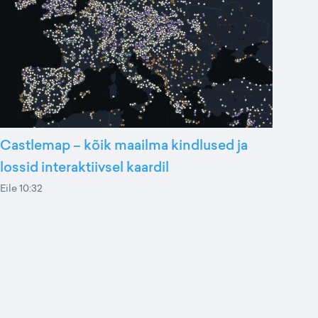
Castlemap – kõik maailma kindlused ja
lossid interaktiivsel kaardil
Eile 10:32