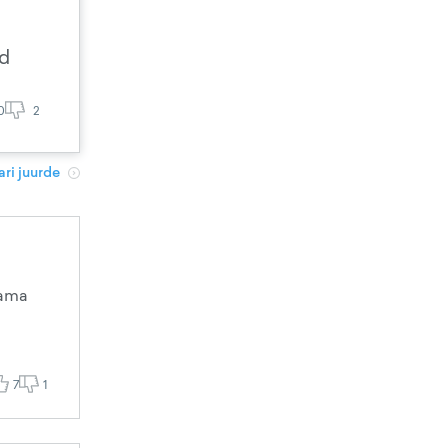
ud
0
2
ri juurde
sama
7
1