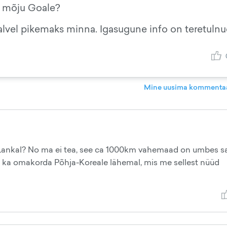
t mõju Goale?
talvel pikemaks minna. Igasugune info on teretuln
Mine uusima kommentaa
ri Lankal? No ma ei tea, see ca 1000km vahemaad on umbes 
 on ka omakorda Põhja-Koreale lähemal, mis me sellest nüüd