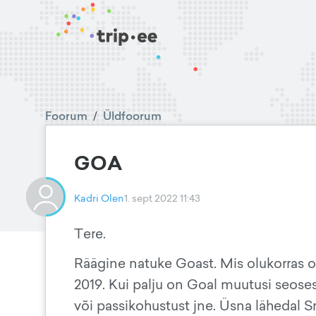
Foorum
/
Üldfoorum
GOA
Kadri Olen
1. sept 2022 11:43
Tere.
Räägine natuke Goast. Mis olukorras on
2019. Kui palju on Goal muutusi seoses
või passikohustust jne. Üsna lähedal S