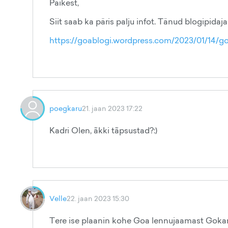
Päikest,
Siit saab ka päris palju infot. Tänud blogipidajale
https://goablogi.wordpress.com/2023/01/14/go
poegkaru
21. jaan 2023 17:22
Kadri Olen, ãkki tãpsustad?:)
Velle
22. jaan 2023 15:30
Tere ise plaanin kohe Goa lennujaamast Gokar