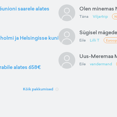
éunioni saarele alates
Olen minemas 
Täna
Viljartrip
N
Sügisel mäged
kholmi ja Helsingisse kuni
Eile
Lilli T
Euroop
Uus-Meremaa M
Eile
vandermand
rabile alates 658€
Kõik pakkumised