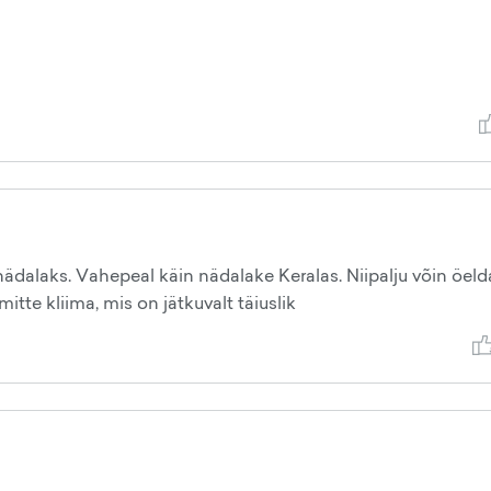
 nädalaks. Vahepeal käin nädalake Keralas. Niipalju võin öelda
tte kliima, mis on jätkuvalt täiuslik