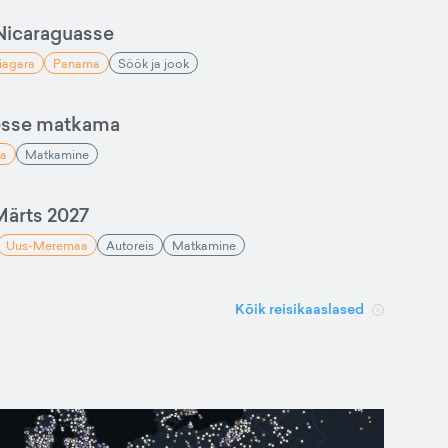
Nicaraguasse
iagara
Panama
Söök ja jook
esse matkama
a
Matkamine
ärts 2027
Uus-Meremaa
Autoreis
Matkamine
Kõik reisikaaslased