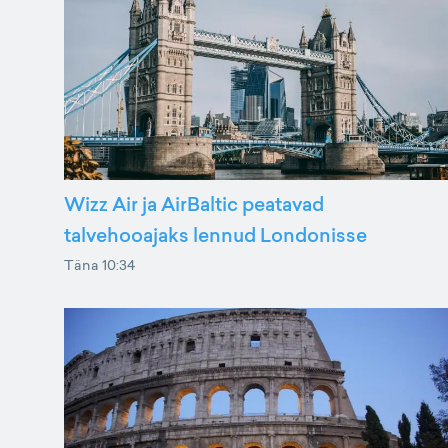
Wizz Air ja AirBaltic peatavad
talvehooajaks lennud Londonisse
Täna 10:34