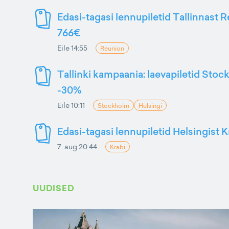
Edasi-tagasi lennupiletid Tallinnast R
766€
Eile 14:55
Reunion
Tallinki kampaania: laevapiletid Stoc
-30%
Eile 10:11
Stockholm
Helsingi
Edasi-tagasi lennupiletid Helsingist K
7. aug 20:44
Krabi
UUDISED