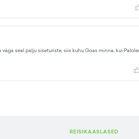
 väga seal palju siseturiste, siis kuhu Goas minna, kui Palol
REISIKAASLASED