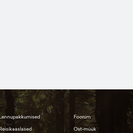
Lennupakkumised
Foorum
Reisikaaslased
Ost-müük