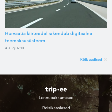
Horvaatia kiirteedel rakendub digitaalne
teemaksusüsteem
4. aug 07:10
Kõik uudised
Lennupakkumised
Reisikaaslased