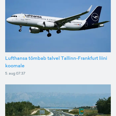
Lufthansa tõmbab talvel Tallinn-Frankfurt liini
koomale
5. aug 07:37