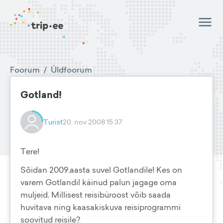
Foorum
/
Üldfoorum
Gotland!
Turist
20. nov 2008 15:37
Tere!
Sõidan 2009.aasta suvel Gotlandile! Kes on
varem Gotlandil käinud palun jagage oma
muljeid. Millisest reisibüroost võib saada
huvitava ning kaasakiskuva reisiprogrammi
soovitud reisile?