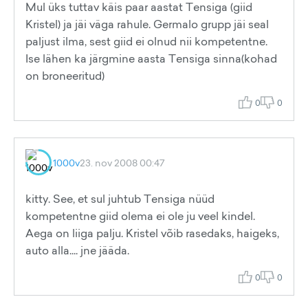
Mul üks tuttav käis paar aastat Tensiga (giid
Kristel) ja jäi väga rahule. Germalo grupp jäi seal
paljust ilma, sest giid ei olnud nii kompetentne.
Ise lähen ka järgmine aasta Tensiga sinna(kohad
on broneeritud)
0
0
1000v
23. nov 2008 00:47
kitty. See, et sul juhtub Tensiga nüüd
kompetentne giid olema ei ole ju veel kindel.
Aega on liiga palju. Kristel võib rasedaks, haigeks,
auto alla.... jne jääda.
0
0