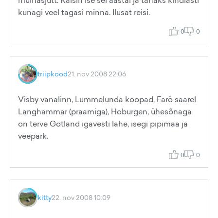
muinasjutt. Käisin ise sel aastal ja tahaks kindlasti
kunagi veel tagasi minna. Ilusat reisi.
0
0
triipkood
21. nov 2008 22:06
Visby vanalinn, Lummelunda koopad, Farö saarel
Langhammar (praamiga), Hoburgen, ühesõnaga
on terve Gotland igavesti lahe, isegi pipimaa ja
veepark.
0
0
kitty
22. nov 2008 10:09