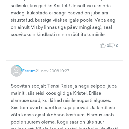
sellisele, kus giidiks Kristel. Üldiselt ise üksinda
midagi külastada ei saagi; päevad on juba ära
sisustatud, bussiga viiakse igale poole. Vaba aeg
on ainult Visby linnas (iga päev mingi aeg), seal
soovitaksin kindlasti minna rüütlite turniirile.
0
0
Ferrum
21. nov 2008 10:27
Soovitan soojalt Tensi Reise ja nagu eelpool juba
mainiti, siis reisi koos giidiga Kristel. Erilise
elamuse saad, kui lähed reisile augusti alguses.
Siis toimuvad saarel keskaja päevad. Ja kindlasti
võta kaasa ajastukohane kostüüm. Elamus saab
poole suurem olema. Kogu saar on üks suur