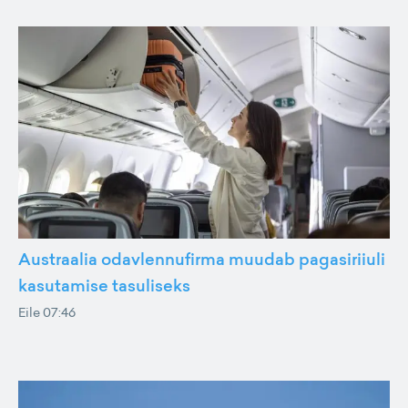
Austraalia odavlennufirma muudab pagasiriiuli
kasutamise tasuliseks
Eile 07:46