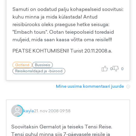
Samuti on oodatud palju kohapealseid soovitusi:
kuhu minna ja mida külastada! Antud
reisibürooks oleks praeguse hetke seisuga:
"Embach tours". Ootan teiepoolseid toredaid
muljeid, mida saan kaasa võtta oma reisile!!!
PEATSE KOHTUMISENI! Turist 20.11.2008.a.
Gotland
Bussireis
0
0
Reisikorraldajad ja -bürood
Mine uusima kommentaari juurde
kayla
21. nov 2008 09:58
Soovitaksin Germalot ja teiseks Tensi Reise.
Tensi puhul minna siis 7-päevasele reisile ja