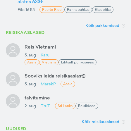
alates 633€
Eile 16:55
Puerto Rico
Rannapuhkus
Eksootika
Kõik pakkumised
REISIKAASLASED
Reis Vietnami
5. aug
Karu
Aasia
Vietnam
Lihtsalt puhkusereis
Sooviks leida reisikaaslast))
5. aug
MarekP
Aasia
talvitumine
2. aug
TruT
Sri Lanka
Reisiideed
Kõik reisikaaslased
UUDISED