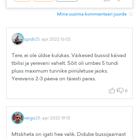
Mine uusima kommentaari juurde
cpidr
25. apr 2022 16:02
Tere, ei ole üldse kulukas. Väikesed bussid käivad
tbilisi ja yerevani vahelt. Sõit oli umbes 5 tundi
pluss maximum tunnike piiriületuse jaoks.
Yerevanis 2-3 päeva on täiesti paras.
1
0
veigo
25. apr 2022 19:13
Mtskheta on igati hea valik. Didube bussijaamast