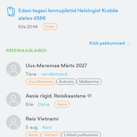
Edasi-tagasi lennupiletid Helsingist Krabile
alates 658€
Eile 20:44
Krabi
Kõik pakkumised
REISIKAASLASED
Uus-Meremaa Märts 2027
Täna
vandermand
Uus-Meremaa
Autoreis
Matkamine
Aasia riigid. Reisikaaslane 🫶
Eile
Daiva
Aasia
Reis Vietnami
5. aug
Karu
Aasia
Vietnam
Lihtsalt puhkusereis