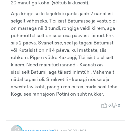
20 minutiga kohal (sõltub liiklusest).
Aga kõige selle kirjeldatu jaoks jääb 2 nädalast
selgelt väheseks. Tbilisist Batumisse ja vastupidi
on marsaga nii 8 tundi, rongiga veidi kiirem, aga
põhimõtteliselt on suur osa päevast läinud. Ehk
siis 2 päeva. Svanetisse, seal ja tagasi Batumist
või Kutaisist on nii 4 päeva, kui matkate, siis
rohkem. Pigem võtke Kazbegi, Tbilisist oluliselt
kiirem. Need mainitud rannad - Kvariati on
sisuliselt Batumi, aga täiesti inimtühi. Vähemalt
nädal tagasi oli. Shekvetili - kunagi nõuka ajal
arvestatav koht, praegu ma ei tea, mida seal teha.
Kogu see rannajoon Potini on suht nukker.
0
0
speedygonzalez
26. apr 2022 11:01