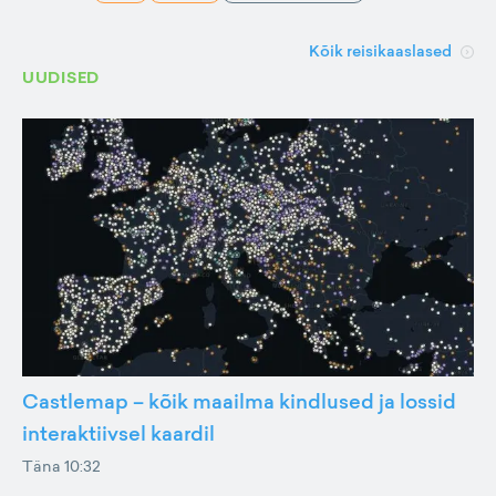
Kõik reisikaaslased
UUDISED
Castlemap – kõik maailma kindlused ja lossid
interaktiivsel kaardil
Täna 10:32