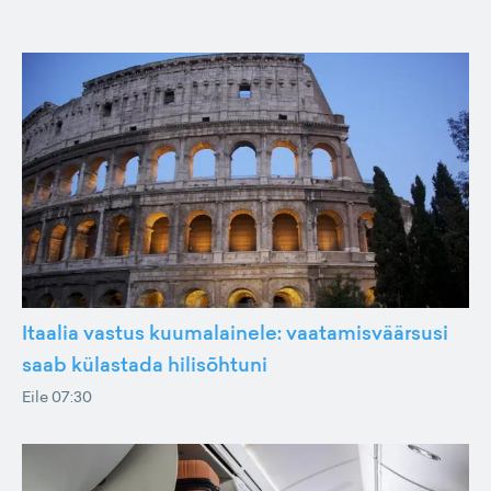
Itaalia vastus kuumalainele: vaatamisväärsusi
saab külastada hilisõhtuni
Eile 07:30