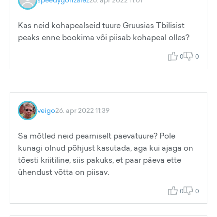
Kas neid kohapealseid tuure Gruusias Tbilisist
peaks enne bookima või piisab kohapeal olles?
0
0
veigo
26. apr 2022 11:39
Sa mõtled neid peamiselt päevatuure? Pole
kunagi olnud põhjust kasutada, aga kui ajaga on
tõesti kriitiline, siis pakuks, et paar päeva ette
ühendust võtta on piisav.
0
0