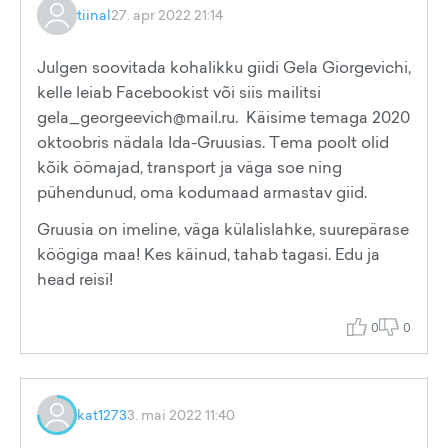
tiinal
27. apr 2022 21:14
Julgen soovitada kohalikku giidi Gela Giorgevichi,
kelle leiab Facebookist või siis mailitsi
gela_georgeevich@mail.ru. Käisime temaga 2020
oktoobris nädala Ida-Gruusias. Tema poolt olid
kõik öömajad, transport ja väga soe ning
pühendunud, oma kodumaad armastav giid.
Gruusia on imeline, väga külalislahke, suurepärase
köögiga maa! Kes käinud, tahab tagasi. Edu ja
head reisi!
0
0
kat1273
3. mai 2022 11:40