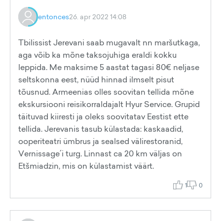
entonces
26. apr 2022 14:08
Tbilissist Jerevani saab mugavalt nn maršutkaga,
aga võib ka mõne taksojuhiga eraldi kokku
leppida. Me maksime 5 aastat tagasi 80€ neljase
seltskonna eest, nüüd hinnad ilmselt pisut
tõusnud. Armeenias olles soovitan tellida mõne
ekskursiooni reisikorraldajalt Hyur Service. Grupid
täituvad kiiresti ja oleks soovitatav Eestist ette
tellida. Jerevanis tasub külastada: kaskaadid,
ooperiteatri ümbrus ja sealsed välirestoranid,
Vernissage´i turg. Linnast ca 20 km väljas on
Etšmiadzin, mis on külastamist väärt.
1
0