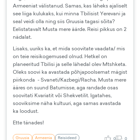
Armeeniat välistanud. Samas, kas läheks ajaliselt
see liiga kulukaks, kui minna Tbilisist Yerevani ja
seal veidi olla ning siis Gruusia tagasi sõita?
Eelistatavalt Musta mere äärde. Reisi pikkus on 2
nädalat.
Lisaks, uuriks ka, et mida soovitate vaadata/ mis
on teie reisikogemused olnud. Hetkel on
planeeritud Tbilisi ja selle lähedal olev Mtshketa.
Oleks soovi ka avastada põhjapoolsemat mägist
piirkonda - Svaneti/Kazbegi/Racha. Musta mere
ääres on suund Batumisse, aga randade osas
soovitati Kvariatit või Shekvetilit. Igatahes,
sooviksime näha kultuuri, aga samas avastada
ka loodust.
Ette tänades!
Gruusia
Armeenia
Reisiideed
0
0