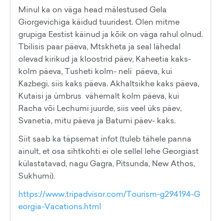
Minul ka on väga head mälestused Gela
Giorgevichiga käidud tuuridest. Olen mitme
grupiga Eestist käinud ja kõik on väga rahul olnud.
Tbilisis paar päeva, Mtskheta ja seal lähedal
olevad kirikud ja kloostrid päev, Kaheetia kaks-
kolm päeva, Tusheti kolm- neli päeva, kui
Kazbegi. siis kaks päeva. Akhaltsikhe kaks päeva,
Kutaisi ja ümbrus vähemalt kolm päeva, kui
Racha või Lechumi juurde, siis veel üks päev,
Svanetia, mitu päeva ja Batumi päev- kaks.
Siit saab ka täpsemat infot (tuleb tähele panna
ainult, et osa sihtkohti ei ole sellel lehe Georgiast
külastatavad, nagu Gagra, Pitsunda, New Athos,
Sukhumi).
https://www.tripadvisor.com/Tourism-g294194-G
eorgia-Vacations.html