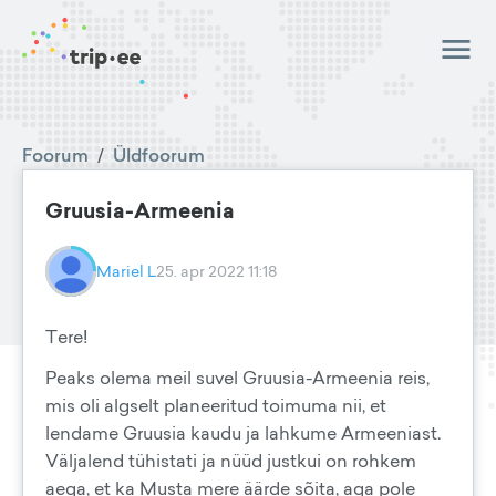
Foorum
/
Üldfoorum
Gruusia-Armeenia
Mariel L
25. apr 2022 11:18
Tere!
Peaks olema meil suvel Gruusia-Armeenia reis,
mis oli algselt planeeritud toimuma nii, et
lendame Gruusia kaudu ja lahkume Armeeniast.
Väljalend tühistati ja nüüd justkui on rohkem
aega, et ka Musta mere äärde sõita, aga pole