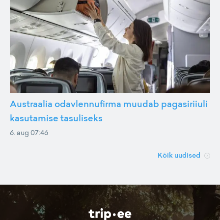
Austraalia odavlennufirma muudab pagasiriiuli
kasutamise tasuliseks
6. aug 07:46
Kõik uudised