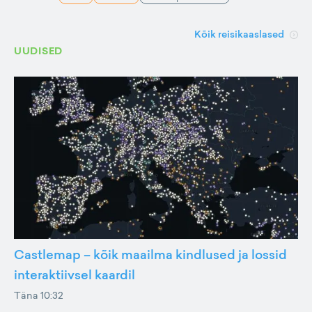
Kõik reisikaaslased
UUDISED
Castlemap – kõik maailma kindlused ja lossid
interaktiivsel kaardil
Täna 10:32