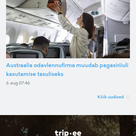
Austraalia odavlennufirma muudab pagasiriiuli
kasutamise tasuliseks
6. aug 07:46
Kõik uudised