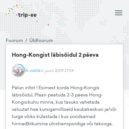
Foorum
/
Üldfoorum
Hong-Kongist läbisõidul 2 päeva
A-rüblik
6. juuni 2019 21:54
Palun infot ! Esimest korda Hong-Kongis
läbisõidul, Plaan peatuda 2-3 päeva Hong-
Kongis:kuhu minna, kus tasuks vahetada
valuutat hea kursigamilliseid kaubakeskusi ja/või
turge võiks külastada ( kus soodsamad
hinnad)liikumine ühistranspordiga või taksoga,