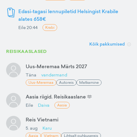
Edasi-tagasi lennupiletid Helsingist Krabile
alates 658€
Eile 20:44
Krabi
Kõik pakkumised
REISIKAASLASED
Uus-Meremaa Märts 2027
Täna
vandermand
Uus-Meremaa
Autoreis
Matkamine
Aasia riigid. Reisikaaslane 🫶
Eile
Daiva
Aasia
Reis Vietnami
5. aug
Karu
Aasia
Vietnam
Lihtsalt puhkusereis