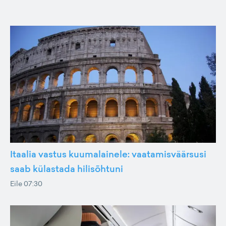
Itaalia vastus kuumalainele: vaatamisväärsusi
saab külastada hilisõhtuni
Eile 07:30