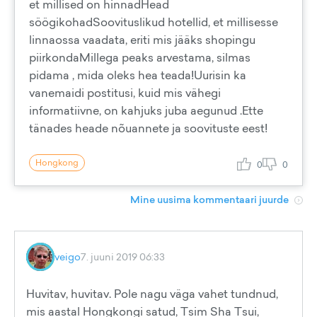
et millised on hinnadHead
söögikohadSoovituslikud hotellid, et millisesse
linnaossa vaadata, eriti mis jääks shopingu
piirkondaMillega peaks arvestama, silmas
pidama , mida oleks hea teada!Uurisin ka
vanemaidi postitusi, kuid mis vähegi
informatiivne, on kahjuks juba aegunud .Ette
tänades heade nõuannete ja soovituste eest!
Hongkong
0
0
Mine uusima kommentaari juurde
veigo
7. juuni 2019 06:33
Huvitav, huvitav. Pole nagu väga vahet tundnud,
mis aastal Hongkongi satud, Tsim Sha Tsui,