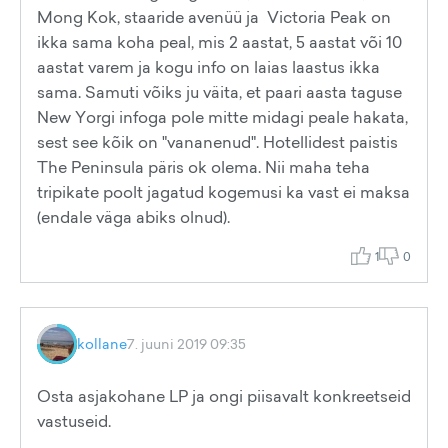
Mong Kok, staaride avenüü ja Victoria Peak on
ikka sama koha peal, mis 2 aastat, 5 aastat või 10
aastat varem ja kogu info on laias laastus ikka
sama. Samuti võiks ju väita, et paari aasta taguse
New Yorgi infoga pole mitte midagi peale hakata,
sest see kõik on "vananenud". Hotellidest paistis
The Peninsula päris ok olema. Nii maha teha
tripikate poolt jagatud kogemusi ka vast ei maksa
(endale väga abiks olnud).
1
0
kollane
7. juuni 2019 09:35
Osta asjakohane LP ja ongi piisavalt konkreetseid
vastuseid.