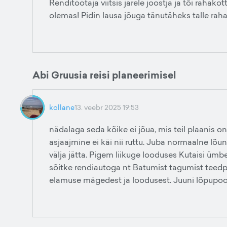
Renditöötaja viitsis järele joostja ja tõi rahako
olemas! Pidin lausa jõuga tänutäheks talle rah
Abi Gruusia reisi planeerimisel
kollane
13. veebr 2025 19:53
nädalaga seda kõike ei jõua, mis teil plaanis o
asjaajmine ei käi nii ruttu. Juba normaalne lõun
välja jätta. Pigem liikuge looduses Kutaisi ümber
sõitke rendiautoga nt Batumist tagumist teedpi
elamuse mägedest ja loodusest. Juuni lõpupool