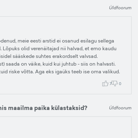
Üldfoorum
enud, meie eesti arstid ei osanud esilagu sellega
. Lõpuks olid verenäitajad nii halvad, et emo kaudu
sidel sääskede suhtes erakordselt valvsad.
aada on väike, kuid kui juhtub - siis on halvasti.
tuid riske võtta. Aga eks igaüks teeb ise oma valikud.
7
0
 mis maailma paika külastaksid?
Üldfoorum