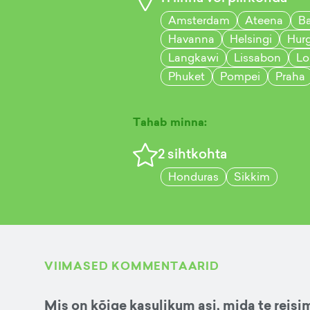
Amsterdam
Ateena
B
Havanna
Helsingi
Hur
Langkawi
Lissabon
Lo
Phuket
Pompei
Praha
Tahab minna:
2
sihtkohta
Honduras
Sikkim
VIIMASED KOMMENTAARID
Mis on kõige kasulikum asi, mida te reisi