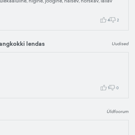
kaaluline, higine, joogine, haisev, norskav, lällav
4
2
Bangkokki lendas
Uudised
1
0
Üldfoorum