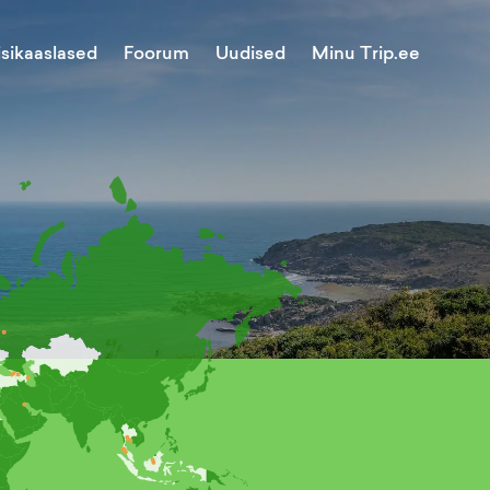
Minu Trip.ee
isikaaslased
Foorum
Uudised