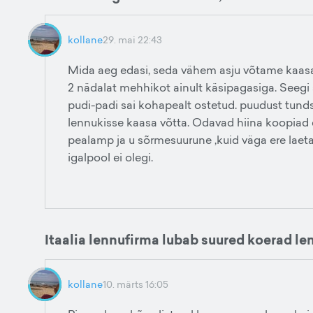
kollane
29. mai 22:43
Mida aeg edasi, seda vähem asju võtame kaasa re
2 nädalat mehhikot ainult käsipagasiga. Seegi 
pudi-padi sai kohapealt ostetud. puudust tundsin
lennukisse kaasa võtta. Odavad hiina koopiad e
pealamp ja u sõrmesuurune ,kuid väga ere laet
igalpool ei olegi.
Itaalia lennufirma lubab suured koerad le
kollane
10. märts 16:05