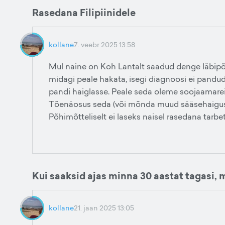
Rasedana Filipiinidele
kollane
7. veebr 2025 13:58
Mul naine on Koh Lantalt saadud denge läbipõd
midagi peale hakata, isegi diagnoosi ei pandud
pandi haiglasse. Peale seda oleme soojaamarei
Tõenäosus seda (või mõnda muud sääsehaigust) s
Põhimõtteliselt ei laseks naisel rasedana tarbe
Kui saaksid ajas minna 30 aastat tagasi,
kollane
21. jaan 2025 13:05