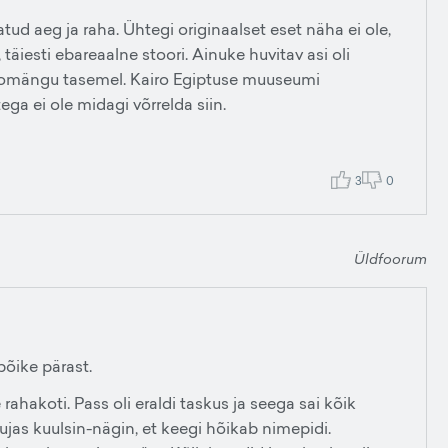
atud aeg ja raha. Ühtegi originaalset eset näha ei ole,
iesti ebareaalne stoori. Ainuke huvitav asi oli
ideomängu tasemel. Kairo Egiptuse muuseumi
ga ei ole midagi võrrelda siin.
3
0
Üldfoorum
õike pärast.
hakoti. Pass oli eraldi taskus ja seega sai kõik
jas kuulsin-nägin, et keegi hõikab nimepidi.