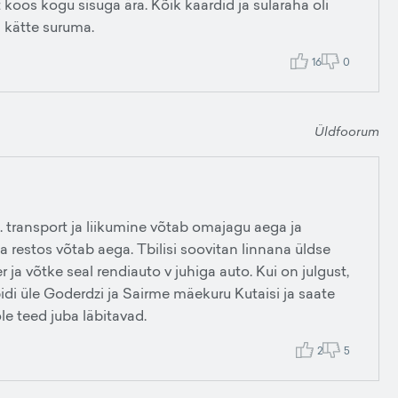
tt koos kogu sisuga ära. Kõik kaardid ja sularaha oli
a kätte suruma.
16
0
Üldfoorum
n. transport ja liikumine võtab omajagu aega ja
a restos võtab aega. Tbilisi soovitan linnana üldse
 ja võtke seal rendiauto v juhiga auto. Kui on julgust,
di üle Goderdzi ja Sairme mäekuru Kutaisi ja saate
e teed juba läbitavad.
2
5