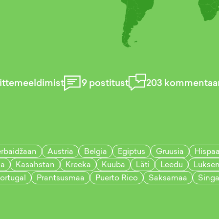
ttemeeldimist
9
postitust
203
kommentaar
rbaidžaan
Austria
Belgia
Egiptus
Gruusia
Hispaa
ia
Kasahstan
Kreeka
Kuuba
Läti
Leedu
Lukse
ortugal
Prantsusmaa
Puerto Rico
Saksamaa
Singa