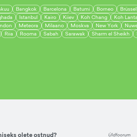
akuu
Bangkok
Barcelona
Batumi
Borneo
Brüssel
ghada
Istanbul
Kairo
Kiiev
Koh Chang
Koh Lant
ndon
Meteora
Milaano
Moskva
New York
Nuwe
Riia
Rooma
Sabah
Sarawak
Sharm el Sheikh
miseks olete ostnud?
Üldfoorum