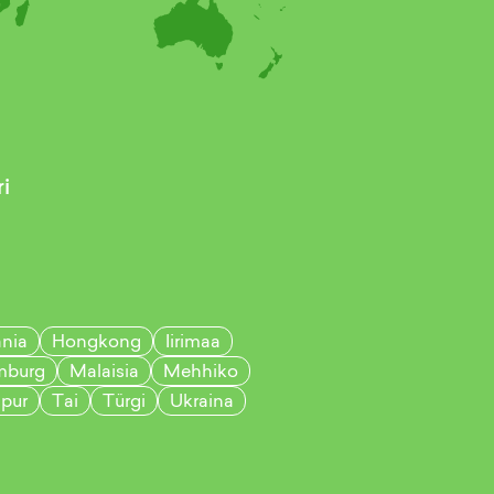
i
nia
Hongkong
Iirimaa
mburg
Malaisia
Mehhiko
pur
Tai
Türgi
Ukraina