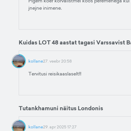
Pigem koer kõrvalistmel koos peremehega kui üle
jnejne inimene.
Kuidas LOT 48 aastat tagasi Varssavist 
kollane
27. veebr 20:58
Tervitusi reisikaaslaselt!!
Tutankhamuni näitus Londonis
kollane
29. apr 2025 17:27