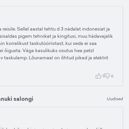
isile. Sellel aastal tehtu d 3 nädalat indonesiat ja
sisaldas pigem tehnikat ja kingitusi, muu hädavajalik
 korralikust taskutööriistast, kui seda ei saa
i õigusta. Väga kasulikuks osutus hea petzl
av taskulamp. Lõunamaal on õhtud pikad ja elektrit
7
0
nnuki salongi
Uudised