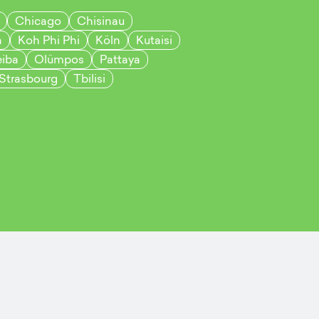
Chicago
Chisinau
a
Koh Phi Phi
Köln
Kutaisi
iba
Olümpos
Pattaya
Strasbourg
Tbilisi