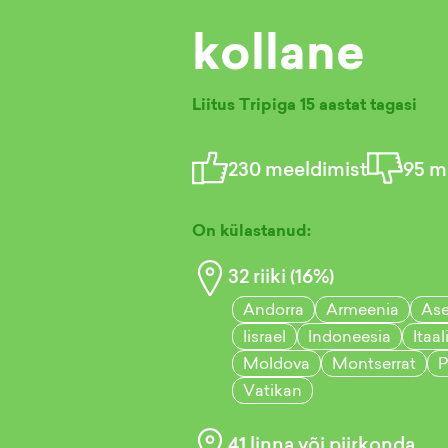
kollane
Liitus Tripiga
15 aastat tagasi
230
meeldimist
95
mi
On külastanud:
32
riiki (
16
%)
Andorra
Armeenia
Ase
Iisrael
Indoneesia
Itaal
Moldova
Montserrat
P
Vatikan
41
linna või piirkonda