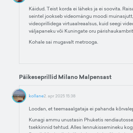
Käidud. Teist korda ei läheks ja ei soovita. Rais
seintel jookseb videomängu moodi muinasjutt, tä
videoprillidega virtuaalreaalsus, kuid seegi v
väljapaneku või Kuningate oru pärishaukambrite
Kohale sai mugavalt metrooga.
Päikeseprillid Milano Malpensast
kollane
2. apr 2025 15:38
Loodan, et teemaaalgataja ei pahanda kõrvalep
Kunagi ammu unustasin Phuketis rendiautosse ra
tsekkinnid tehtud. Alles lennukissemineku kogu