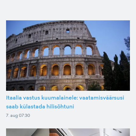
Itaalia vastus kuumalainele: vaatamisväärsusi
saab külastada hilisõhtuni
7. aug 07:30