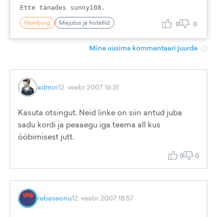
Hamburg
Majutus ja hotellid
0
0
Mine uusima kommentaari juurde
admin
12. veebr 2007 16:31
Kasuta otsingut. Neid linke on siin antud juba
sadu kordi ja peaaegu iga teema all kus
ööbimisest jutt.
0
0
rebaseonu
12. veebr 2007 18:57