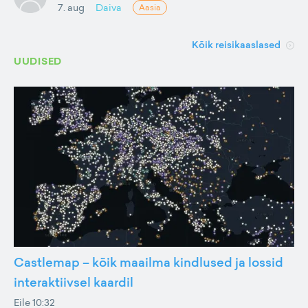
7. aug
Daiva
Aasia
Kõik reisikaaslased
UUDISED
Castlemap – kõik maailma kindlused ja lossid
interaktiivsel kaardil
Eile 10:32