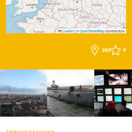
Leaflet
|
©
OpenStreetMap
contributors
282
9