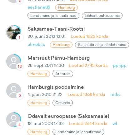
2
eestlane85
Hamburg
Lendamine ja lennufirmad
Lihtsalt puhkusereis
Saksamaa-Taani-Rootsi
30. juuni 2013 13:01
Loetud
1625
korda
1
ulmekas
Hamburg
Seljakotireis ja hääletamine
Marsruut Pärnu-Hamburg
28. sept 2011 12:30
Loetud
2745
korda
ppiipp
12
Hamburg
Autoreis
Hamburgis poodelmine
4. jaan 2010 21:22
Loetud
1368
korda
nirks
0
Hamburg
Ostureis
Odavalt euroopasse (Saksamaale)
18. mai 2008 17:33
Loetud
2644
korda
wl
4
Hamburg
Lendamine ja lennufirmad