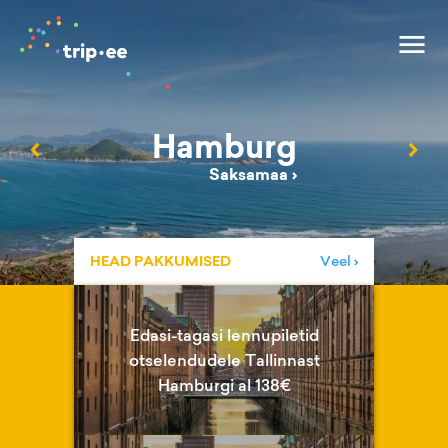
Hamburg
‹
›
Saksamaa
›
HEAD PAKKUMISED
Veel ›
Edasi-tagasi lennupiletid
otselendudele Tallinnast
Hamburgi al 138€