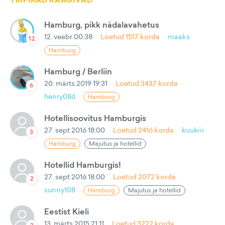
TRIPIKAD RÄÄGIVAD
Hamburg, pikk nädalavahetus
12. veebr 00:38
Loetud
1517
korda
maaks
12
Hamburg
Hamburg / Berliin
20. märts 2019 19:31
Loetud
3437
korda
6
henry086
Hamburg
Hotellisoovitus Hamburgis
27. sept 2016 18:00
Loetud
2416
korda
kuukiir
3
Hamburg
Majutus ja hotellid
Hotellid Hamburgis!
27. sept 2016 18:00
Loetud
2072
korda
2
sunny108
Hamburg
Majutus ja hotellid
Eestist Kieli
13. märts 2015 21:11
Loetud
3222
korda