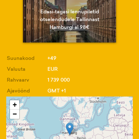
Edasi-tagasi lennupiletid
otselendudele Tallinnast
Hamburgi al 98€
Suunakood
+49
Valuuta
EUR
Rahvaarv
1 739 000
Ajavöönd
GMT +1
+
−