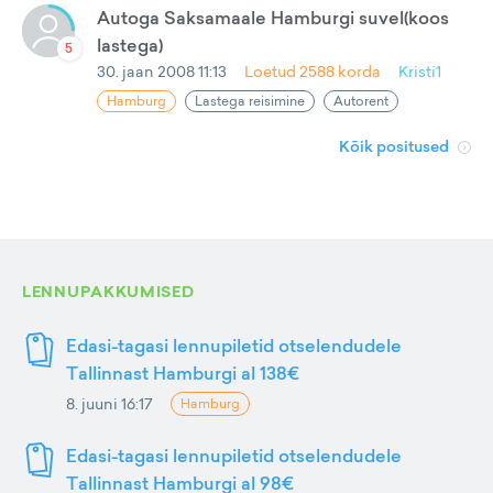
Autoga Saksamaale Hamburgi suvel(koos
lastega)
5
30. jaan 2008 11:13
Loetud
2588
korda
Kristi1
Hamburg
Lastega reisimine
Autorent
Kõik positused
LENNUPAKKUMISED
Edasi-tagasi lennupiletid otselendudele
Tallinnast Hamburgi al 138€
8. juuni 16:17
Hamburg
Edasi-tagasi lennupiletid otselendudele
Tallinnast Hamburgi al 98€