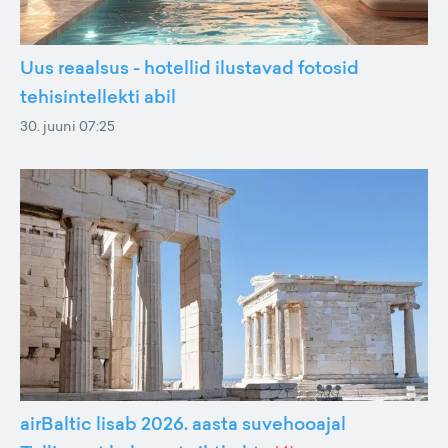
Uus reaalsus - hotellid ilustavad fotosid
tehisintellekti abil
30. juuni 07:25
airBaltic lisab 2026. aasta suvehooajal