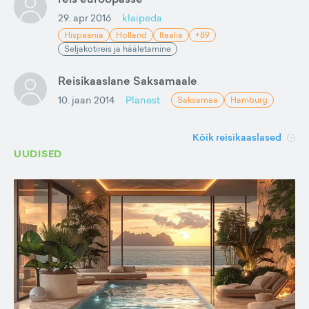
29. apr 2016
klaipeda
Hispaania
Holland
Itaalia
+89
Seljakotireis ja hääletamine
Reisikaaslane Saksamaale
10. jaan 2014
Planest
Saksamaa
Hamburg
Kõik reisikaaslased
UUDISED