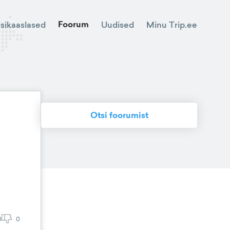
Foorum
Minu Trip.ee
isikaaslased
Uudised
Otsi foorumist
0
0