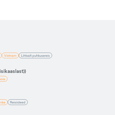
Vietnam
Lihtsalt puhkusereis
sikaaslast))
asia
anka
Reisiideed