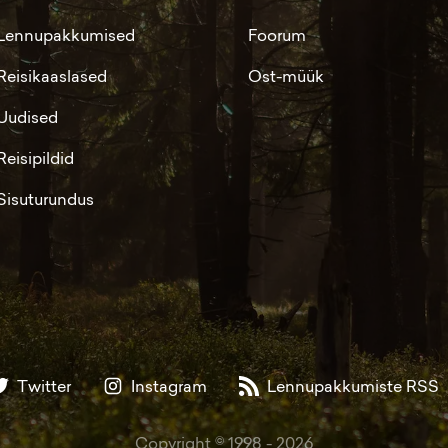
Lennupakkumised
Foorum
Reisikaaslased
Ost-müük
Uudised
Reisipildid
Sisuturundus
Twitter
Instagram
Lennupakkumiste RSS
Copyright © 1998 -
2026