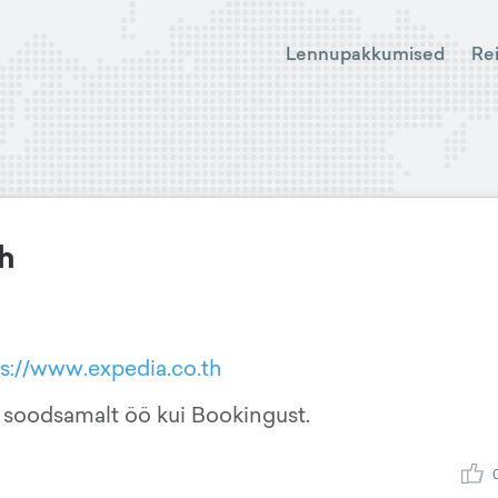
Lennupakkumised
Re
h
ps://www.expedia.co.th
ri soodsamalt öö kui Bookingust.