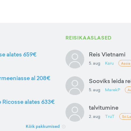
REISIKAASLASED
sse alates 659€
Reis Vietnami
5. aug
Karu
Aasia
Armeeniasse al 208€
Sooviks leida rei
5. aug
MarekP
A
to Ricosse alates 633€
talvitumine
2. aug
TruT
Sri L
Kõik pakkumised