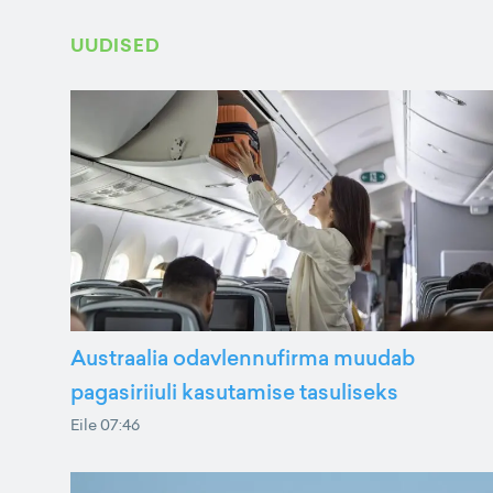
UUDISED
Austraalia odavlennufirma muudab
pagasiriiuli kasutamise tasuliseks
Eile 07:46