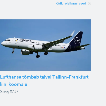
Kõik reisikaaslased
Lufthansa tõmbab talvel Tallinn-Frankfurt
liini koomale
5. aug 07:37