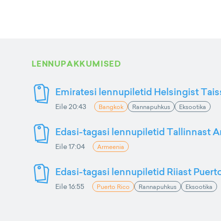
LENNUPAKKUMISED
Emiratesi lennupiletid Helsingist Tai
Eile 20:43
Bangkok
Rannapuhkus
Eksootika
Edasi-tagasi lennupiletid Tallinnast 
Eile 17:04
Armeenia
Edasi-tagasi lennupiletid Riiast Puer
Eile 16:55
Puerto Rico
Rannapuhkus
Eksootika