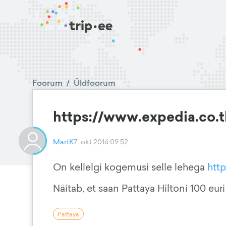
Foorum
/
Üldfoorum
https://www.expedia.co.t
MartK
7. okt 2016 09:52
On kellelgi kogemusi selle lehega
htt
Näitab, et saan Pattaya Hiltoni 100 eu
Pattaya