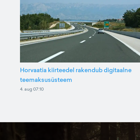
Horvaatia kiirteedel rakendub digitaalne
teemaksusüsteem
4. aug 07:10