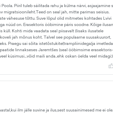
oola. Piiril tuleb säilitada rahu ja külma närvi, asjaajamine 
antav migratsioonileht.Teed on seal jah, mitte parimas seisius.
uste vähesuse tõttu. Suve lõpul olid mitmetes kohtades Lvivi
ega nüüd on. Erasektoris ööbimine päris soodne. Kõige ilus
 küll. Kohti mida vaadata seal piisavalt (lisaks ilusatele
oveli jah mõnus koht. Talvel see populaarne suusakuurort,
eks. Praegu sai sõita istetõstukite(trampliinidega)ja imetleda
rpaatide linnakseses Jaremtšes (seal ööbimsime erasektoris
eel küsimusi...võid maili anda..ehk oskan öelda veel midagi:)
aastal,kui ilm jälle suvine ja ilus,sest suusainimesed me ei ol