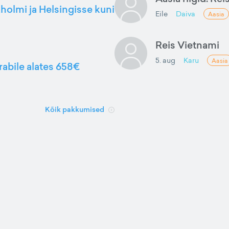
kholmi ja Helsingisse kuni
Eile
Daiva
Aasia
Reis Vietnami
5. aug
Karu
Aasia
rabile alates 658€
Kõik pakkumised