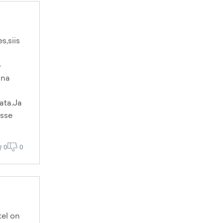
s,siis
-
nna
ata.Ja
esse
0
0
tel on