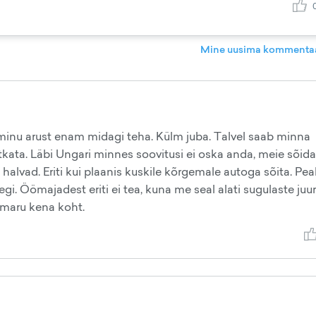
Mine uusima kommentaa
l minu arust enam midagi teha. Külm juba. Talvel saab minna
kata. Läbi Ungari minnes soovitusi ei oska anda, meie sõi
a halvad. Eriti kui plaanis kuskile kõrgemale autoga sõita. Pea
i. Öömajadest eriti ei tea, kuna me seal alati sugulaste juur
n maru kena koht.