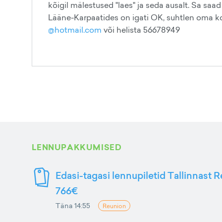
kõigil mälestused "laes" ja seda ausalt. Sa saa
Lääne-Karpaatides on igati OK, suhtlen oma koh
@hotmail.com
või helista 56678949
LENNUPAKKUMISED
Edasi-tagasi lennupiletid Tallinnast R
766€
Täna 14:55
Reunion