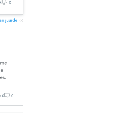
0
0
ri juurde
dame
le
es.
0
0