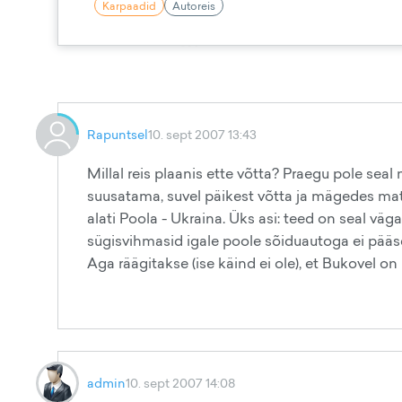
Karpaadid
Autoreis
Rapuntsel
10. sept 2007 13:43
Millal reis plaanis ette võtta? Praegu pole sea
suusatama, suvel päikest võtta ja mägedes mat
alati Poola - Ukraina. Üks asi: teed on seal väg
sügisvihmasid igale poole sõiduautoga ei pääseg
Aga räägitakse (ise käind ei ole), et Bukovel o
admin
10. sept 2007 14:08