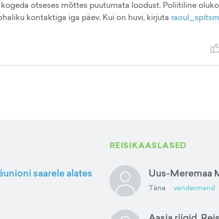
d kogeda otseses mõttes puutumata loodust. Poliitiline oluk
aliku kontaktiga iga päev. Kui on huvi, kirjuta
raoul_spitsm
REISIKAASLASED
éunioni saarele alates
Uus-Meremaa M
Täna
vandermand
Aasia riigid. Rei