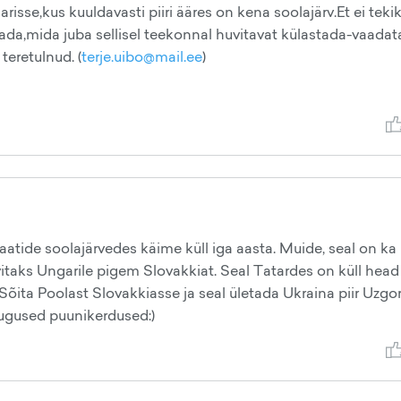
risse,kus kuuldavasti piiri ääres on kena soolajärv.Et ei teki
eada,mida juba sellisel teekonnal huvitavat külastada-vaadat
teretulnud. (
terje.uibo@mail.ee
)
atide soolajärvedes käime küll iga aasta. Muide, seal on k
taks Ungarile pigem Slovakkiat. Seal Tatardes on küll head
 Sõita Poolast Slovakkiasse ja seal ületada Ukraina piir Uzgor
asugused puunikerdused:)