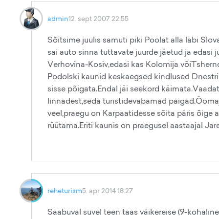
admin
12. sept 2007 22:55
Sõitsime juulis samuti piki Poolat alla läbi Slo
sai auto sinna tuttavate juurde jäetud ja edasi
Verhovina-Kosiv,edasi kas Kolomija võiTsherno
Podolski kaunid keskaegsed kindlused Dnestri 
sisse põigata.Endal jäi seekord käimata.Vaada
linnadest,seda turistidevabamad paigad.Öömaja
veel,praegu on Karpaatidesse sõita päris õige
rüütama.Eriti kaunis on praegusel aastaajal Ja
reheturism
5. apr 2014 18:27
Saabuval suvel teen taas väikereise (9-kohaline