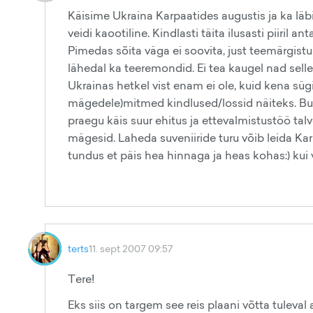
Käisime Ukraina Karpaatides augustis ja ka läbi P
veidi kaootiline. Kindlasti täita ilusasti piiril 
Pimedas sõita väga ei soovita, just teemärgist
lähedal ka teeremondid. Ei tea kaugel nad sell
Ukrainas hetkel vist enam ei ole, kuid kena sügis
mägedele)mitmed kindlused/lossid näiteks. Buk
praegu käis suur ehitus ja ettevalmistustöö talv
mägesid. Laheda suveniiride turu võib leida Ka
tundus et päis hea hinnaga ja heas kohas:) kui v
terts
11. sept 2007 09:57
Tere!
Eks siis on targem see reis plaani võtta tuleval 