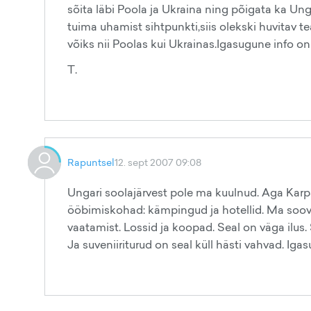
sõita läbi Poola ja Ukraina ning põigata ka Unga
tuima uhamist sihtpunkti,siis olekski huvitav t
võiks nii Poolas kui Ukrainas.Igasugune info on 
T.
Rapuntsel
12. sept 2007 09:08
Ungari soolajärvest pole ma kuulnud. Aga Karpa
ööbimiskohad: kämpingud ja hotellid. Ma soovi
vaatamist. Lossid ja koopad. Seal on väga ilus.
Ja suveniiriturud on seal küll hästi vahvad. Ig