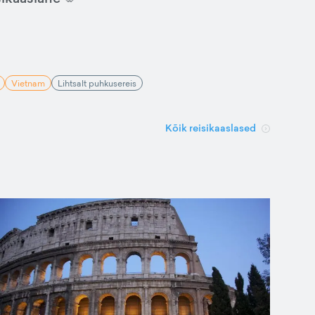
Vietnam
Lihtsalt puhkusereis
Kõik reisikaaslased