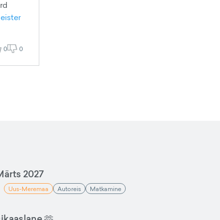
ord
eister
0
0
ärts 2027
Uus-Meremaa
Autoreis
Matkamine
sikaaslane 🫶