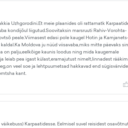
vakkia Uzhgorodini.Et meie plaanides oli rattamatk Karpaatide
 juba kondijõul liigutud.Soovitaksin marsruuti Rahiv-Vorohta-
vtsõ peale.Viimasest edasi pole kaugel Hotin ja Kamjanets
kaldal.Ka Moldova ju nüüd viisavaba,miks mitte päevaks si
ta on palju,eelkõige kaunis loodus ning mida kaugemale
 leiab pea igast külast,eramajutust nimelt,linnadest rääkim
 aeg,on veel soe ja lehtpuumetsad hakkavad end sügisvärvid
remtsha kant.
 väikebuss) Karpaatidesse. Eelmisel suvel reisidest osavõtnu