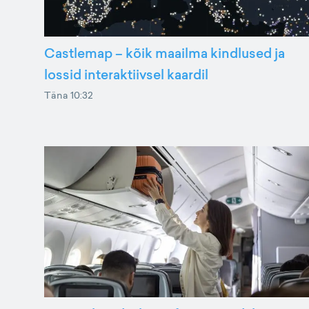
Castlemap – kõik maailma kindlused ja
lossid interaktiivsel kaardil
Täna 10:32