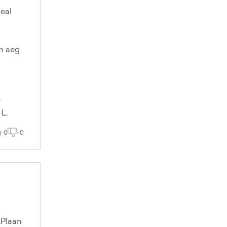
seal
am aeg
-
 L.
0
0
e.Plaan