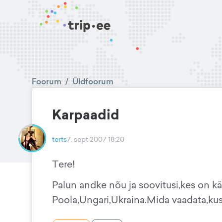
Foorum
/
Üldfoorum
Karpaadid
terts
7. sept 2007 18:20
Tere!
Palun andke nõu ja soovitusi,kes on k
Poola,Ungari,Ukraina.Mida vaadata,kus