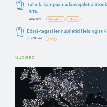
Tallinki kampaania: laevapiletid Stoc
-30%
Täna 10:11
Stockholm
Helsingi
Edasi-tagasi lennupiletid Helsingist K
Eile 20:44
Krabi
UUDISED