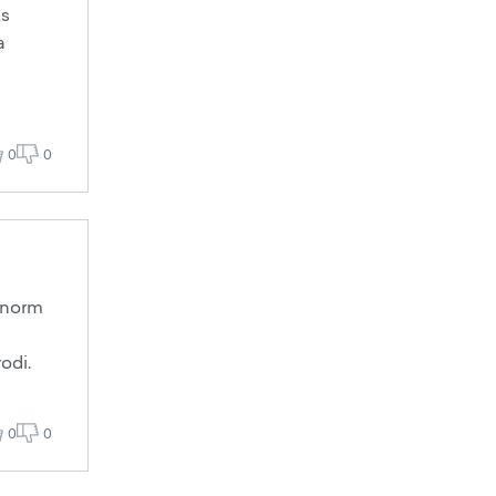
ks
a
0
0
a norm
odi.
0
0