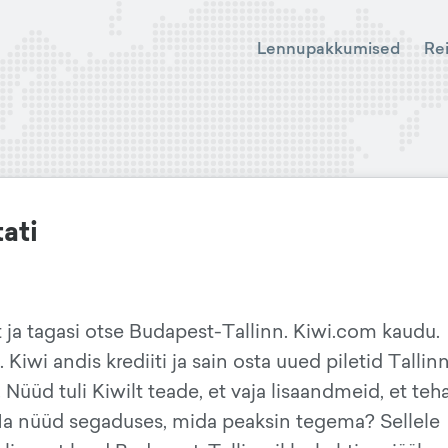
Lennupakkumised
Re
ati
 ja tagasi otse Budapest-Tallinn. Kiwi.com kaudu.
iwi andis krediiti ja sain osta uued piletid Tallinn
üüd tuli Kiwilt teade, et vaja lisaandmeid, et teh
a nüüd segaduses, mida peaksin tegema? Sellele