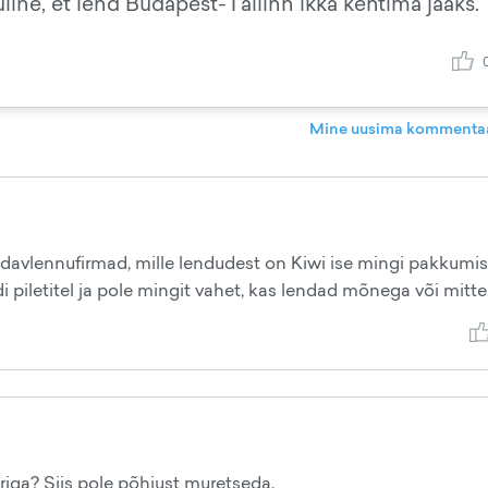
uline, et lend Budapest-Tallinn ikka kehtima jääks.
Mine uusima kommentaa
davlennufirmad, mille lendudest on Kiwi ise mingi pakkumi
di piletitel ja pole mingit vahet, kas lendad mõnega või mitte
riga? Siis pole põhjust muretseda.