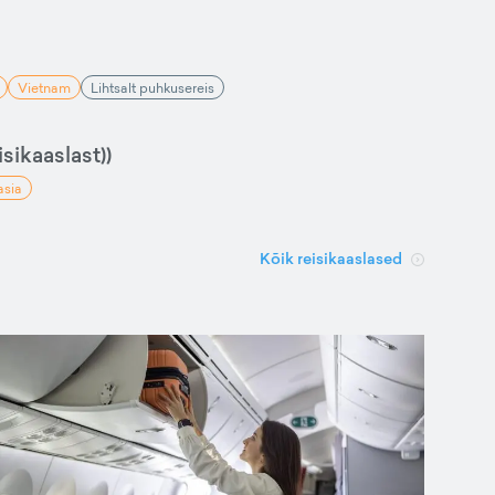
Vietnam
Lihtsalt puhkusereis
sikaaslast))
asia
Kõik reisikaaslased