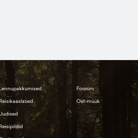
Lennupakkumised
Foorum
Reisikaaslased
Ost-müük
Uudised
Reisipildid