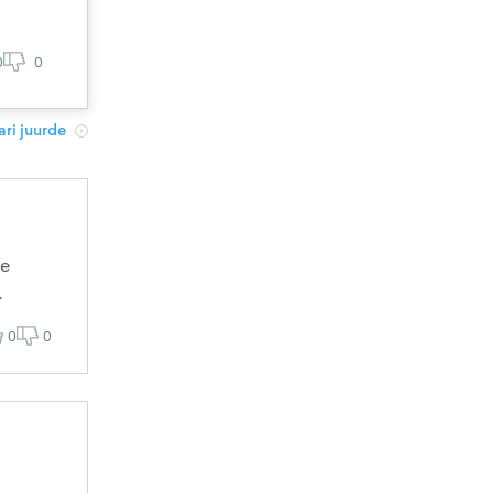
0
0
ri juurde
se
.
0
0