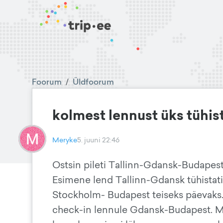
Foorum
/
Üldfoorum
kolmest lennust üks tühist
Meryke
5. juuni 22:46
Ostsin pileti Tallinn-Gdansk-Budapest
Esimene lend Tallinn-Gdansk tühistati. K
Stockholm- Budapest teiseks päevaks. N
check-in lennule Gdansk-Budapest. M