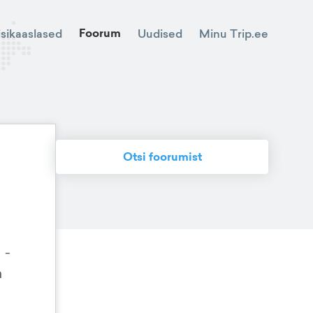
Foorum
Minu Trip.ee
isikaaslased
Uudised
Otsi foorumist
 -
a