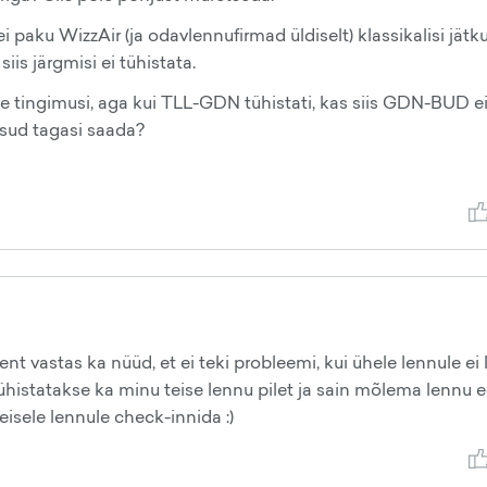
i paku WizzAir (ja odavlennufirmad üldiselt) klassikalisi jätk
siis järgmisi ei tühistata.
e tingimusi, aga kui TLL-GDN tühistati, kas siis GDN-BUD e
sud tagasi saada?
ent vastas ka nüüd, et ei teki probleemi, kui ühele lennule ei 
tühistatakse ka minu teise lennu pilet ja sain mõlema lennu e
eisele lennule check-innida :)