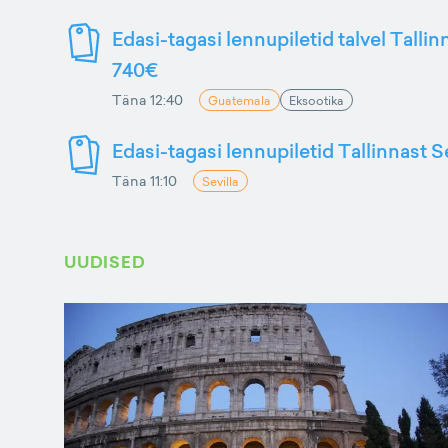
Edasi-tagasi lennupiletid talvel Talli
740€
Täna 12:40
Guatemala
Eksootika
Edasi-tagasi lennupiletid Tallinnast S
Täna 11:10
Sevilla
UUDISED