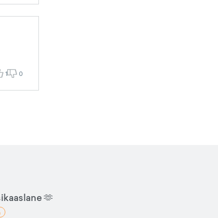
1
0
sikaaslane 🫶
a