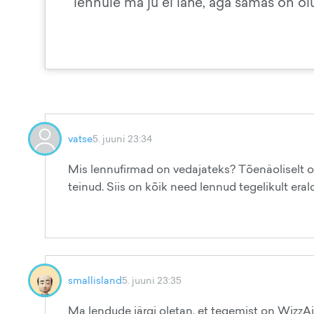
lennule ma ju ei lähe, aga samas on ol
vatse
5. juuni 23:34
Mis lennufirmad on vedajateks? Tõenäoliselt o
teinud. Siis on kõik need lennud tegelikult eral
smallisland
5. juuni 23:35
Ma lendude järgi oletan, et tegemist on WizzAi