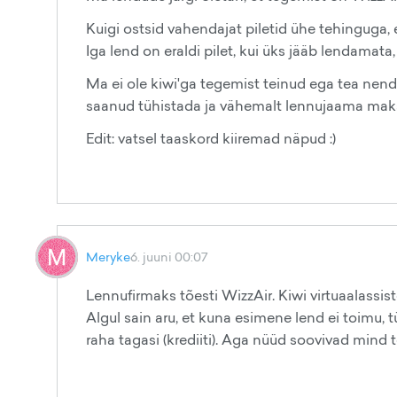
Kuigi ostsid vahendajat piletid ühe tehinguga, e
Iga lend on eraldi pilet, kui üks jääb lendamata, 
Ma ei ole kiwi'ga tegemist teinud ega tea nend
saanud tühistada ja vähemalt lennujaama mak
Edit: vatsel taaskord kiiremad näpud :)
Meryke
6. juuni 00:07
Lennufirmaks tõesti WizzAir. Kiwi virtuaalassist
Algul sain aru, et kuna esimene lend ei toimu, 
raha tagasi (krediiti). Aga nüüd soovivad mind t