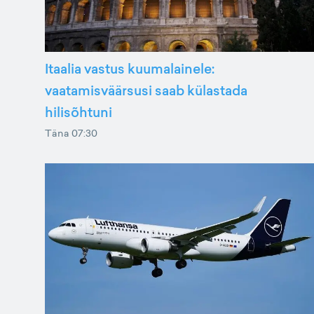
Itaalia vastus kuumalainele:
vaatamisväärsusi saab külastada
hilisõhtuni
Täna 07:30