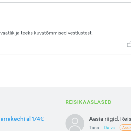
vaatlik ja teeks kuvatõmmised vestlustest.
REISIKAASLASED
arrakechi al 174€
Aasia riigid. Rei
Täna
Daiva
Aasi