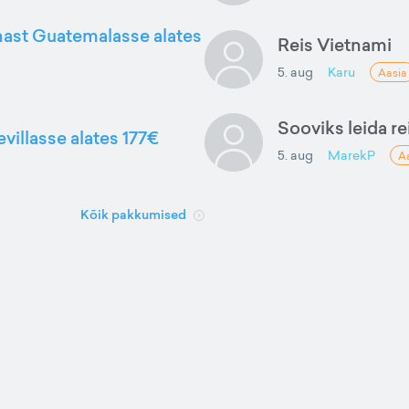
nnast Guatemalasse alates
Reis Vietnami
5. aug
Karu
Aasia
Sooviks leida rei
evillasse alates 177€
5. aug
MarekP
A
Kõik pakkumised