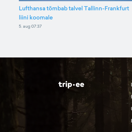
Lufthansa tõmbab talvel Tallinn-Frankfurt
liini koomale
5. aug 07:37