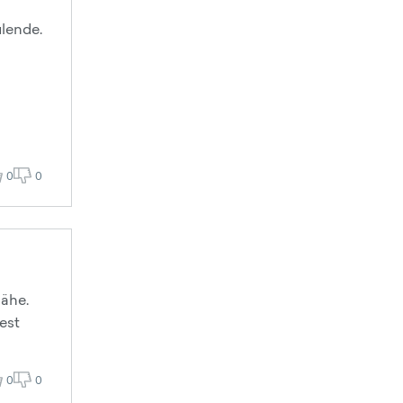
ulende.
i
0
0
lähe.
est
0
0