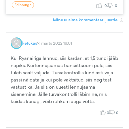
Edinburgh
0
0
Mine uusima kommentaari juurde
ketukas
9. märts 2022 18:01
Kui Ryanairiga lennud, siis kardan, et 1,5 tundi jääb
napiks. Kui lennujaamas transiittsooni pole, siis
tuleb sealt väljuda. Turvakontrollis kindlasti vaja
passi näidata ja kui pole vaktsitud, siis neg testi
vastust ka. Ja siis on uuesti lennujaama
sisenemine. Jälle turvakontrolli läbimine, mis
kuidas kunagi, võib rohkem aega võtta.
0
0