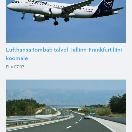
Lufthansa tõmbab talvel Tallinn-Frankfurt liini
koomale
Eile 07:37