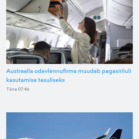
Austraalia odavlennufirma muudab pagasiriiuli
kasutamise tasuliseks
Täna 07:46