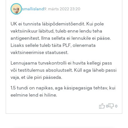
smallisland
9. märts 2022 23:20
UK ei tunnista läbipõdemistõendit. Kui pole
vaktsiinikuur läbitud, tuleb enne lendu teha
antigeenitest. Ilma selleta ei lennukile ei pääse.
Lisaks sellele tuleb täita PLF, olenemata
vaktsineerimise staatusest.
Lennujaama turvakontrolli ei huvita kellegi pass
või testitulemus absoluutselt. Küll aga läheb passi
vaja, et üle piiri pääseda.
1.5 tundi on napikas, aga käsipagasiga tehtav, kui
eelmine lend ei hiline.
0
0