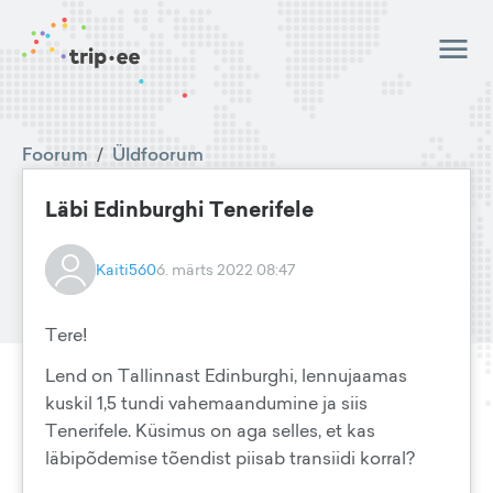
Foorum
/
Üldfoorum
Läbi Edinburghi Tenerifele
Kaiti560
6. märts 2022 08:47
Tere!
Lend on Tallinnast Edinburghi, lennujaamas
kuskil 1,5 tundi vahemaandumine ja siis
Tenerifele. Küsimus on aga selles, et kas
läbipõdemise tõendist piisab transiidi korral?