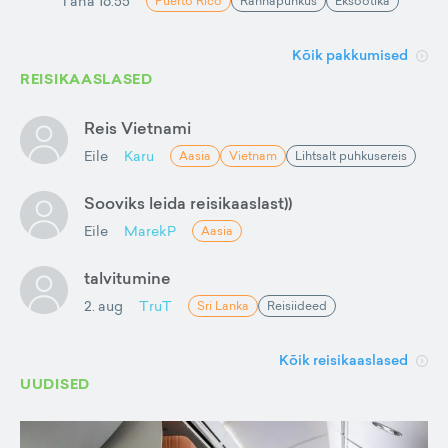
Täna 16:55
Puerto Rico
Rannapuhkus
Eksootika
Kõik pakkumised
REISIKAASLASED
Reis Vietnami
Eile
Karu
Aasia
Vietnam
Lihtsalt puhkusereis
Sooviks leida reisikaaslast))
Eile
MarekP
Aasia
talvitumine
2. aug
TruT
Sri Lanka
Reisiideed
Kõik reisikaaslased
UUDISED