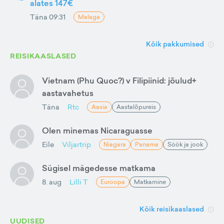
alates 147€
Täna 09:31
Malaga
Kõik pakkumised
REISIKAASLASED
Vietnam (Phu Quoc?) v Filipiinid: jõulud+
aastavahetus
Täna
Rtc
Aasia
Aastalõpureis
Olen minemas Nicaraguasse
Eile
Viljartrip
Niagara
Panama
Söök ja jook
Sügisel mägedesse matkama
8. aug
Lilli T
Euroopa
Matkamine
Kõik reisikaaslased
UUDISED