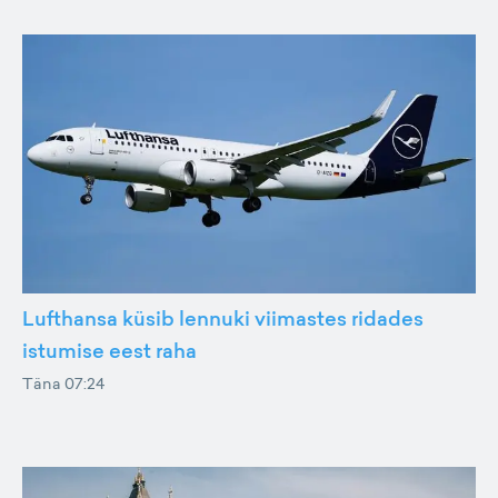
Lufthansa küsib lennuki viimastes ridades
istumise eest raha
Täna 07:24