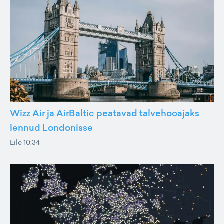
Wizz Air ja AirBaltic peatavad talvehooajaks
lennud Londonisse
Eile 10:34