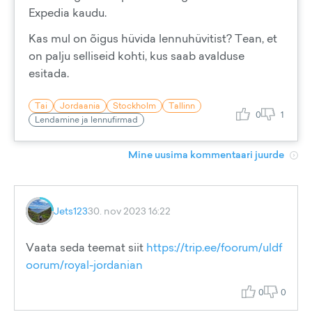
Expedia kaudu.
Kas mul on õigus hüvida lennuhüvitist? Tean, et
on palju selliseid kohti, kus saab avalduse
esitada.
Tai
Jordaania
Stockholm
Tallinn
0
1
Lendamine ja lennufirmad
Mine uusima kommentaari juurde
Jets123
30. nov 2023 16:22
Vaata seda teemat siit
https://trip.ee/foorum/uldf
oorum/royal-jordanian
0
0