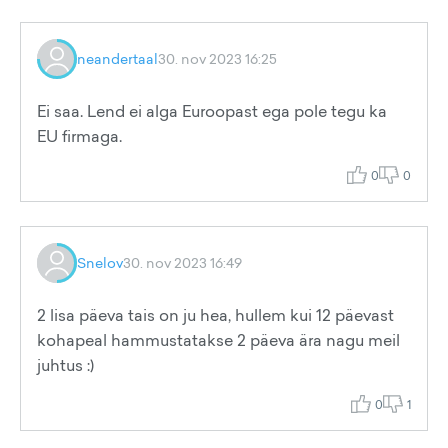
neandertaal
30. nov 2023 16:25
Ei saa. Lend ei alga Euroopast ega pole tegu ka
EU firmaga.
0
0
Snelov
30. nov 2023 16:49
2 lisa päeva tais on ju hea, hullem kui 12 päevast
kohapeal hammustatakse 2 päeva ära nagu meil
juhtus :)
0
1