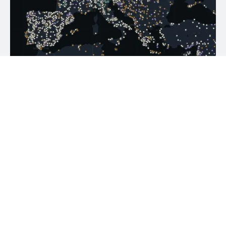
Castlemap – kõik maailma kindlused ja lossid
interaktiivsel kaardil
8. aug 10:32
Kõik uudised
Lennupakkumised
Reisikaaslased