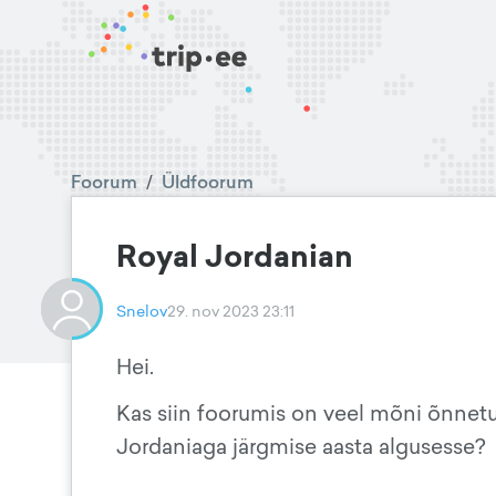
Foorum
/
Üldfoorum
Royal Jordanian
Snelov
29. nov 2023 23:11
Hei.
Kas siin foorumis on veel mõni õnnetu 
Jordaniaga järgmise aasta algusesse?