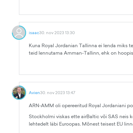
isaac
30. nov 2023 13:30
Kuna Royal Jordanian Tallinna ei lenda miks t
teid lennutama Amman-Tallinn, ehk on hoopis
Avien
30. nov 2023 13:47
ARN-AMM oli opereeritud Royal Jordaniani poo
Stockholmi viskas ette airBaltic või SAS neis ko
lehtedelt läbi Euroopas. Mõnest teisest EU lin