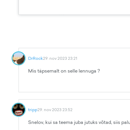
DrRock
29. nov 2023 23:21
Mis täpsemalt on selle lennuga ?
tripp
29. nov 2023 23:52
Snelov, kui sa teema juba jutuks võtad, siis pa