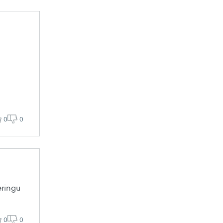
0
0
eringu
0
0