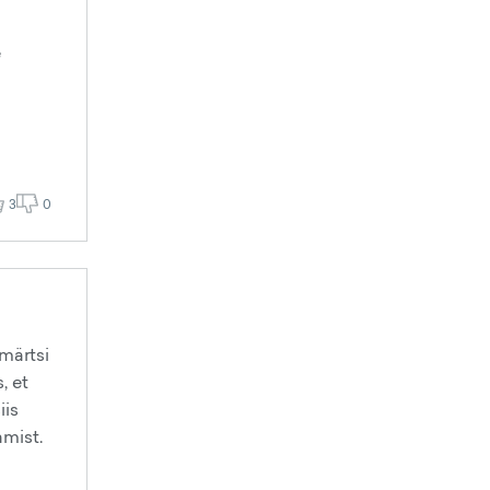
e
3
0
märtsi
, et
iis
amist.