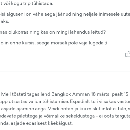
 või kogu trip tühistada.
eisi alguseni on vähe aega jäänud ning neljale inimesele uut
daks.
as olukorras ning kas on mingi lahendus leitud?
lin enne kursis, seega moraali pole vaja lugeda ;)
. Meil tõsteti tagasilend Bangkok Amman 18 märtsi pealt 15 
p otsustas valida tühistamise. Expedialt tuli viisakas vastus
sjade ajamine aega. Veidi ootan ja kui miskit infot ei tule, s
davate piletitega ja võimalike sekeldustega - ei oota targut
nda, asjade edasisest käekäigust.