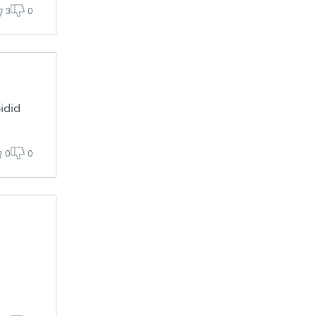
3
0
idid
0
0