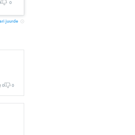
0
0
ri juurde
0
0