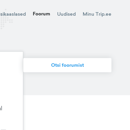
Foorum
Minu Trip.ee
isikaaslased
Uudised
Otsi foorumist
l