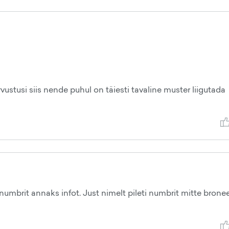
arvustusi siis nende puhul on täiesti tavaline muster liigutada
t numbrit annaks infot. Just nimelt pileti numbrit mitte brone