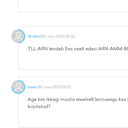
Snelov
30. nov 2023 15:02
TLL-ARN lendab Sas sealt edasi ARN-AMM-BK
isaac
30. nov 2023 16:13
Aga kes ikkagi muutis reaalselt.lennuaegu kas S
kirjutatud?