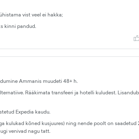
ühistama vist veel ei hakka;
s kinni pandud.
andumine Ammanis muudeti 48+ h.
ernatiive. Rääkimata transfeeri ja hotelli kuludest. Lisandub
ostetud Expedia kaudu.
äga kulukad kõned kusjuures) ning nende poolt on saadetud 
ugi venivad nagu tatt.