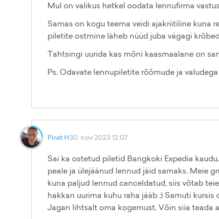
Mul on valikus hetkel oodata lennufirma vastust
Samas on kogu teema veidi ajakriitiline kuna r
piletite ostmine läheb nüüd juba vägagi krõbe
Tahtsingi uurida kas mõni kaasmaalane on sam
Ps. Odavate lennupiletite rõõmude ja valudega o
Piret H
30. nov 2023 12:07
Sai ka ostetud piletid Bangkoki Expedia kaudu
peale ja ülejäänud lennud jäid samaks. Meie grup
kuna paljud lennud canceldatud, siis võtab teie a
hakkan uurima kuhu raha jääb :) Samuti kursis o
Jagan lihtsalt oma kogemust. Võin siia teada a