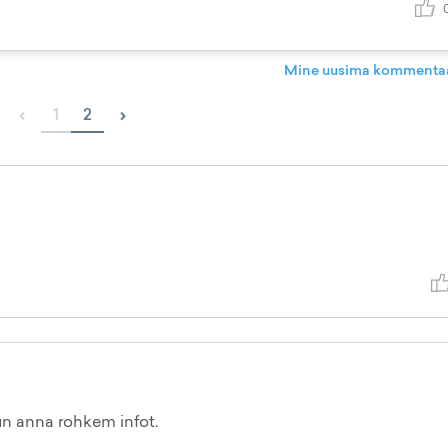
Mine uusima kommentaa
‹
›
1
2
lun anna rohkem infot.