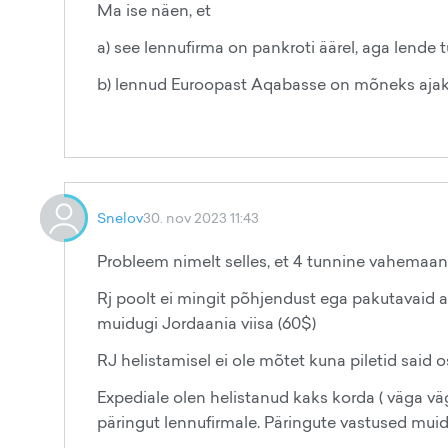
Ma ise näen, et
a) see lennufirma on pankroti äärel, aga lende t
b) lennud Euroopast Aqabasse on mõneks ajak
Snelov
30. nov 2023 11:43
Probleem nimelt selles, et 4 tunnine vahema
Rj poolt ei mingit põhjendust ega pakutavaid alt
muidugi Jordaania viisa (60$)
RJ helistamisel ei ole mõtet kuna piletid said 
Expediale olen helistanud kaks korda ( väga v
päringut lennufirmale. Päringute vastused muid