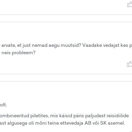
e arvate, et just nemad aegu muutsid? Vaadake vedajat kes p
 neis probleem?
lt.
mbineeritud piletites, mis käisid päris paljudest reisidiilide
nast algusega oli mõni teine ettevedaja AB või SK asemel.