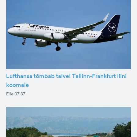
Lufthansa tõmbab talvel Tallinn-Frankfurt liini
koomale
Eile 07:37