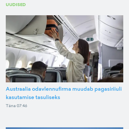
UUDISED
Austraalia odavlennufirma muudab pagasiriiuli
kasutamise tasuliseks
Täna 07:46