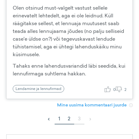
Olen otsinud must-valgelt vastust sellele
erinevatelt lehtedelt, aga ei ole leidnud. Küll
räägitakse sellest, et lennuaja muutusest saab
teada alles lennujaama jõudes (no palju selliseid
case'e üldse on?) või tegevuskavast lendude
tühistamisel, aga ei ühtegi lahenduskäiku minu
küsimusele.
Tahaks enne lahendusvariandid läbi seedida, kui
lennufirmaga suhtlema hakkan.
Lendamine ja lennufirmad
0
2
Mine uusima kommentaari juurde
‹
›
1
2
3