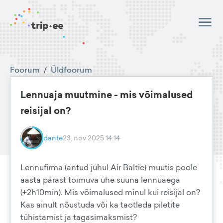
Foorum
/
Üldfoorum
Lennuaja muutmine - mis võimalused
reisijal on?
dante
23. nov 2025 14:14
Lennufirma (antud juhul Air Baltic) muutis poole
aasta pärast toimuva ühe suuna lennuaega
(+2h10min). Mis võimalused minul kui reisijal on?
Kas ainult nõustuda või ka taotleda piletite
tühistamist ja tagasimaksmist?