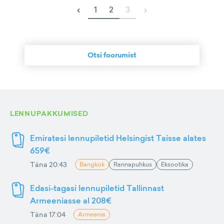
‹
›
1
2
3
Otsi foorumist
LENNUPAKKUMISED
Emiratesi lennupiletid Helsingist Taisse alates
659€
Täna 20:43
Bangkok
Rannapuhkus
Eksootika
Edasi-tagasi lennupiletid Tallinnast
Armeeniasse al 208€
Täna 17:04
Armeenia