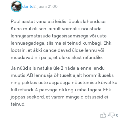
dante
2. juuni 21:00
Pool aastat vana asi leidis lõpuks lahenduse.
Kuna mul oli seni ainult võimalik nõustuda
lennujaamatasude tagasisaamisega või uute
lennuaegadega, siis ma ei teinud kumbagi. Ehk
lootsin, et äkki canceldavad üldse lennu või
muudavad nii palju, et oleks alust refundile.
Ja nüüd siis natuke üle 2 nädala enne lendu
muutis AB lennuaja õhtuselt ajalt hommikuseks
ning pakkus uute aegadega nõustumise kõrval ka
full refundi. 4 päevaga oli kogu raha tagasi. Ehk
joppas seekord, et varem mingeid otsuseid ei
teinud.
7
0