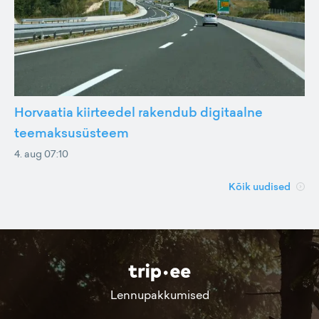
Horvaatia kiirteedel rakendub digitaalne
teemaksusüsteem
4. aug 07:10
Kõik uudised
Lennupakkumised