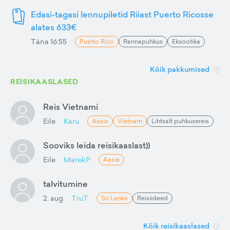
Edasi-tagasi lennupiletid Riiast Puerto Ricosse
alates 633€
Täna 16:55
Puerto Rico
Rannapuhkus
Eksootika
Kõik pakkumised
REISIKAASLASED
Reis Vietnami
Eile
Karu
Aasia
Vietnam
Lihtsalt puhkusereis
Sooviks leida reisikaaslast))
Eile
MarekP
Aasia
talvitumine
2. aug
TruT
Sri Lanka
Reisiideed
Kõik reisikaaslased